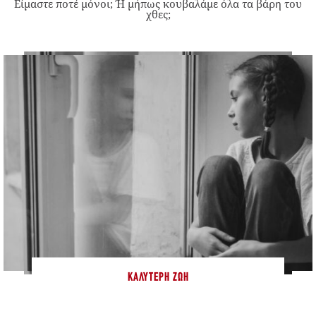
Είμαστε ποτέ μόνοι; Ή μήπως κουβαλάμε όλα τα βάρη του
χθες;
ΚΑΛΎΤΕΡΗ ΖΩΉ