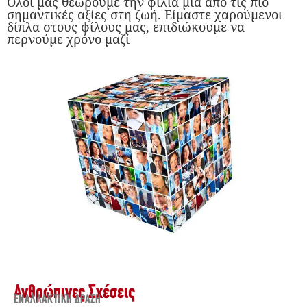
Όλοι μας θεωρούμε την φιλία μια από τις πιο
σημαντικές αξίες στη ζωή. Είμαστε χαρούμενοι
δίπλα στους φίλους μας, επιδιώκουμε να
περνούμε χρόνο μαζί
Ανθρώπινες Σχέσεις
ΕΝΑΛΛΑΚΤΙΚΉ ΔΡΆΣΗ