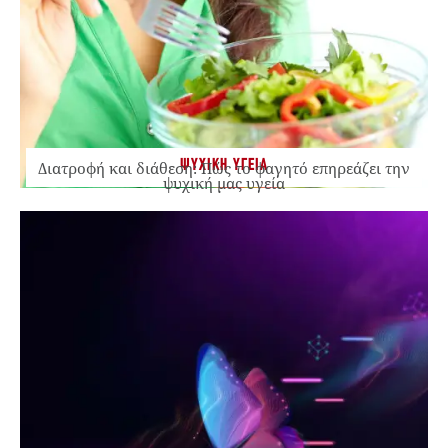
ΨΥΧΙΚΗ ΥΓΕΙΑ
Διατροφή και διάθεση: Πώς το φαγητό επηρεάζει την
ψυχική μας υγεία