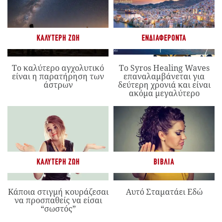
ΚΑΛΎΤΕΡΗ ΖΩΉ
ΕΝΔΙΑΦΈΡΟΝΤΑ
Το καλύτερο αγχολυτικό
Το Syros Healing Waves
είναι η παρατήρηση των
επαναλαμβάνεται για
άστρων
δεύτερη χρονιά και είναι
ακόμα μεγαλύτερο
ΚΑΛΎΤΕΡΗ ΖΩΉ
ΒΙΒΛΊΑ
Κάποια στιγμή κουράζεσαι
Αυτό Σταματάει Εδώ
να προσπαθείς να είσαι
“σωστός”