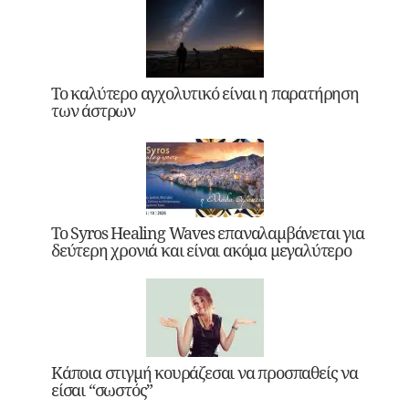
Το καλύτερο αγχολυτικό είναι η παρατήρηση
των άστρων
Το Syros Healing Waves επαναλαμβάνεται για
δεύτερη χρονιά και είναι ακόμα μεγαλύτερο
Κάποια στιγμή κουράζεσαι να προσπαθείς να
είσαι “σωστός”