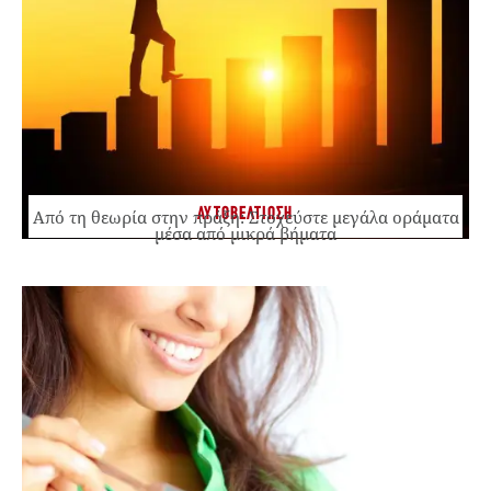
ΑΥΤΟΒΕΛΤΙΩΣΗ
Από τη θεωρία στην πράξη: Στοχεύστε μεγάλα οράματα
μέσα από μικρά βήματα