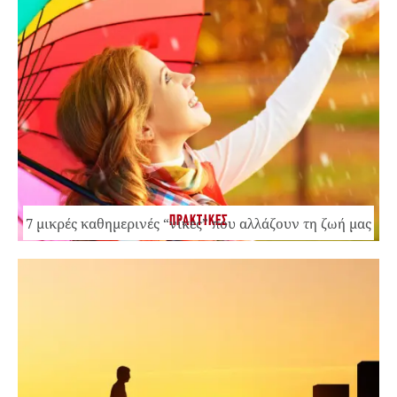
ΠΡΑΚΤΙΚΕΣ
7 μικρές καθημερινές “νίκες” που αλλάζουν τη ζωή μας