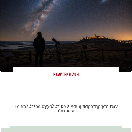
ΚΑΛΎΤΕΡΗ ΖΩΉ
Το καλύτερο αγχολυτικό είναι η παρατήρηση των
άστρων