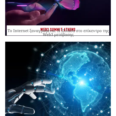
WEB3 SUMMIT ATHENS
Το Internet ξαναγράφεται. Η Ελλάδα στο επίκεντρο της
Web3 μετάβασης