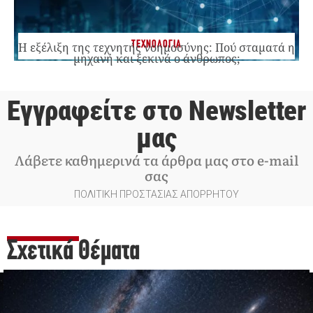
ΤΕΧΝΟΛΟΓΙΑ
Η εξέλιξη της τεχνητής νοημοσύνης: Πού σταματά η
μηχανή και ξεκινά ο άνθρωπος;
Εγγραφείτε στο Newsletter
μας
Λάβετε καθημερινά τα άρθρα μας στο e-mail
σας
ΠΟΛΙΤΙΚΗ ΠΡΟΣΤΑΣΙΑΣ ΑΠΟΡΡΗΤΟΥ
Σχετικά Θέματα