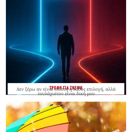
ΤΡΟΦΗ ΓΙΑ ΣΚΕΨΗ
Δεν ξέρω αν είναι σωστή ή λάθος επιλογή, αλλά
τουλάχιστον είναι δική μου