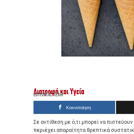
Διατροφή και Υγεία
EDITORIAL TEAM
Κοινοποίηση
Σε αντίθεση με ό,τι μπορεί να πιστεύουν
περιέχει απαραίτητα θρεπτικά συστατικ