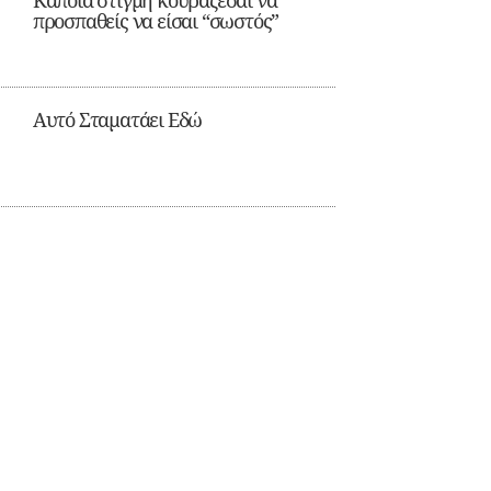
Κάποια στιγμή κουράζεσαι να
προσπαθείς να είσαι “σωστός”
Αυτό Σταματάει Εδώ