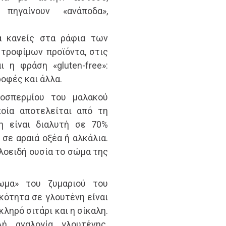
πηγαίνουν «ανάποδα»,
ά κανείς στα ράφια των
τροφίμων προϊόντα, στις
 η φράση «gluten-free»:
οφές και άλλα.
δοσπερμίου του μαλακού
ποία αποτελείται από τη
νη είναι διαλυτή σε 70%
 σε αραιά οξέα ή αλκάλια.
λλοειδή ουσία το σώμα της
ωμα» του ζυμαριού του
κότητα σε γλουτένη είναι
σκληρό σιτάρι και η σίκαλη.
ή αναλογία γλουτένης.