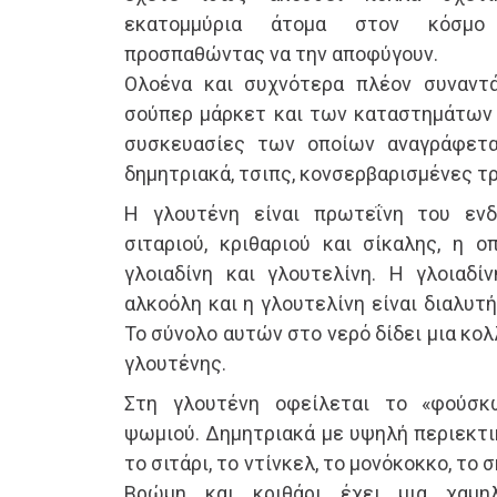
εκατομμύρια άτομα στον κόσμο 
προσπαθώντας να την αποφύγουν.
Ολοένα και συχνότερα πλέον συναντ
σούπερ μάρκετ και των καταστημάτων 
συσκευασίες των οποίων αναγράφεται
δημητριακά, τσιπς, κονσερβαρισμένες τρ
Η γλουτένη είναι πρωτεΐνη του εν
σιταριού, κριθαριού και σίκαλης, η ο
γλοιαδίνη και γλουτελίνη. Η γλοιαδί
αλκοόλη και η γλουτελίνη είναι διαλυτή
Το σύνολο αυτών στο νερό δίδει μια κο
γλουτένης.
Στη γλουτένη οφείλεται το «φούσκ
ψωμιού. Δημητριακά με υψηλή περιεκτι
το σιτάρι, το ντίνκελ, το μονόκοκκο, το 
Βρώμη και κριθάρι έχει μια χαμηλ