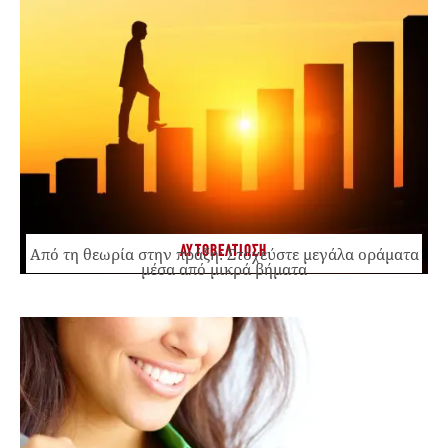
ΑΥΤΟΒΕΛΤΙΩΣΗ
Από τη θεωρία στην πράξη: Στοχεύστε μεγάλα οράματα
μέσα από μικρά βήματα