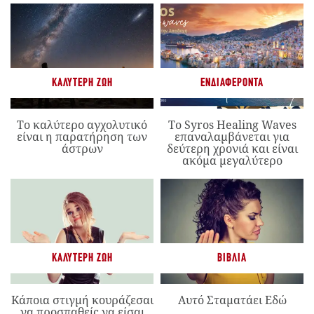
ΚΑΛΎΤΕΡΗ ΖΩΉ
ΕΝΔΙΑΦΈΡΟΝΤΑ
Το καλύτερο αγχολυτικό
Το Syros Healing Waves
είναι η παρατήρηση των
επαναλαμβάνεται για
άστρων
δεύτερη χρονιά και είναι
ακόμα μεγαλύτερο
ΚΑΛΎΤΕΡΗ ΖΩΉ
ΒΙΒΛΊΑ
Κάποια στιγμή κουράζεσαι
Αυτό Σταματάει Εδώ
να προσπαθείς να είσαι