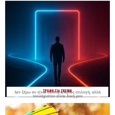
ΤΡΟΦΗ ΓΙΑ ΣΚΕΨΗ
Δεν ξέρω αν είναι σωστή ή λάθος επιλογή, αλλά
τουλάχιστον είναι δική μου