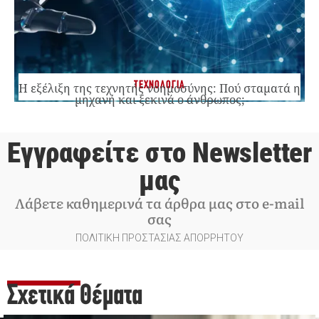
ΤΕΧΝΟΛΟΓΙΑ
Η εξέλιξη της τεχνητής νοημοσύνης: Πού σταματά η
μηχανή και ξεκινά ο άνθρωπος;
Εγγραφείτε στο Newsletter
μας
Λάβετε καθημερινά τα άρθρα μας στο e-mail
σας
ΠΟΛΙΤΙΚΗ ΠΡΟΣΤΑΣΙΑΣ ΑΠΟΡΡΗΤΟΥ
Σχετικά Θέματα