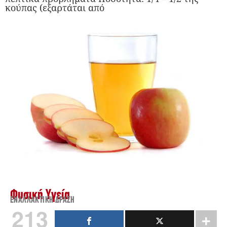
κούπας (εξαρτάται από
Φυσική Υγεία
ΕΝΑΛΛΑΚΤΙΚΉ ΔΡΆΣΗ
213