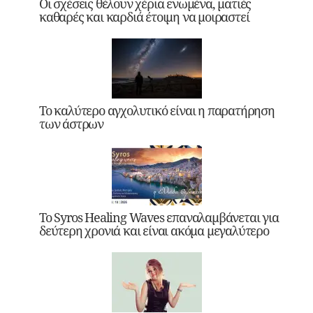
Οι σχέσεις θέλουν χέρια ενωμένα, ματιές
καθαρές και καρδιά έτοιμη να μοιραστεί
Το καλύτερο αγχολυτικό είναι η παρατήρηση
των άστρων
Το Syros Healing Waves επαναλαμβάνεται για
δεύτερη χρονιά και είναι ακόμα μεγαλύτερο