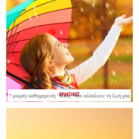
ΠΡΑΚΤΙΚΕΣ
7 μικρές καθημερινές “νίκες” που αλλάζουν τη ζωή μας