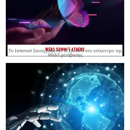
WEB3 SUMMIT ATHENS
Το Internet ξαναγράφεται. Η Ελλάδα στο επίκεντρο της
Web3 μετάβασης