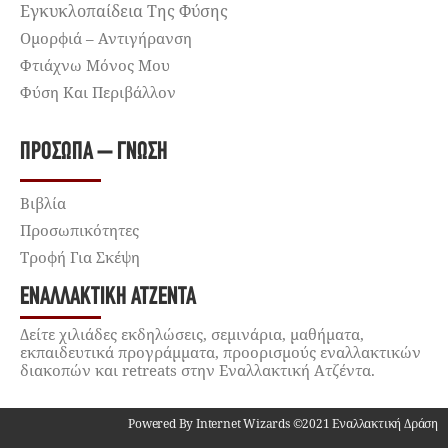
Εγκυκλοπαίδεια Της Φύσης
Ομορφιά – Αντιγήρανση
Φτιάχνω Μόνος Μου
Φύση Και Περιβάλλον
ΠΡΌΣΩΠΑ – ΓΝΏΣΗ
Βιβλία
Προσωπικότητες
Τροφή Για Σκέψη
ΕΝΑΛΛΑΚΤΙΚΉ ΑΤΖΈΝΤΑ
Δείτε χιλιάδες εκδηλώσεις, σεμινάρια, μαθήματα,
εκπαιδευτικά προγράμματα, προορισμούς εναλλακτικών
διακοπών και retreats στην Εναλλακτική Ατζέντα.
Powered By Internet Wizards ©2021 Εναλλακτική Δράση