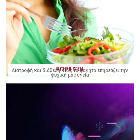
ΨΥΧΙΚΗ ΥΓΕΙΑ
Διατροφή και διάθεση: Πώς το φαγητό επηρεάζει την
ψυχική μας υγεία