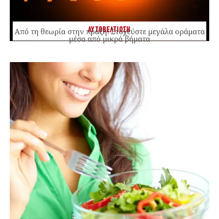
ΑΥΤΟΒΕΛΤΙΩΣΗ
Από τη θεωρία στην πράξη: Στοχεύστε μεγάλα οράματα
μέσα από μικρά βήματα