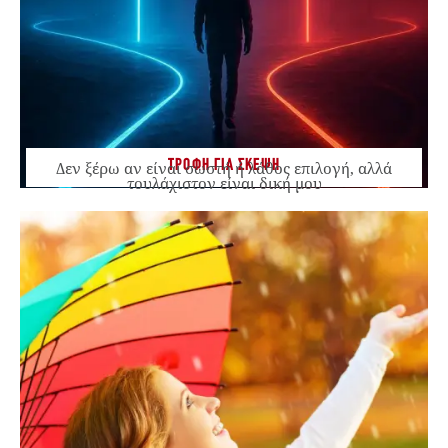
ΤΡΟΦΗ ΓΙΑ ΣΚΕΨΗ
Δεν ξέρω αν είναι σωστή ή λάθος επιλογή, αλλά
τουλάχιστον είναι δική μου