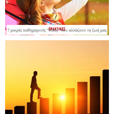
ΠΡΑΚΤΙΚΕΣ
7 μικρές καθημερινές “νίκες” που αλλάζουν τη ζωή μας