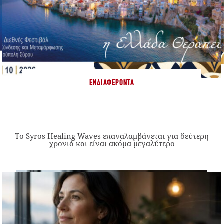
ΕΝΔΙΑΦΈΡΟΝΤΑ
Το Syros Healing Waves επαναλαμβάνεται για δεύτερη
χρονιά και είναι ακόμα μεγαλύτερο