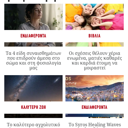
ΕΝΔΙΑΦΈΡΟΝΤΑ
ΒΙΒΛΊΑ
Τα 4 είδη συναισθημάτων
Οι σχέσεις θέλουν χέρια
που επιδρούν άμεσα στο
ενωμένα, ματιές καθαρές
σώμα και στη φυσιολογία
και καρδιά έτοιμη να
μας
μοιραστεί
ΚΑΛΎΤΕΡΗ ΖΩΉ
ΕΝΔΙΑΦΈΡΟΝΤΑ
Το καλύτερο αγχολυτικό
Το Syros Healing Waves