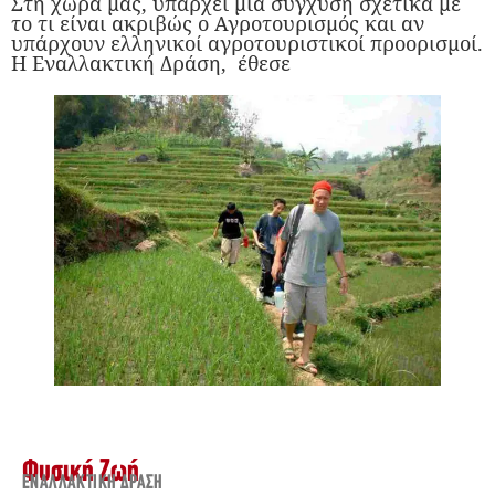
Στη χώρα μας, υπάρχει μια σύγχυση σχετικά με
το τι είναι ακριβώς ο Αγροτουρισμός και αν
υπάρχουν ελληνικοί αγροτουριστικοί προορισμοί.
Η Εναλλακτική Δράση, έθεσε
Φυσική Ζωή
ΕΝΑΛΛΑΚΤΙΚΉ ΔΡΆΣΗ