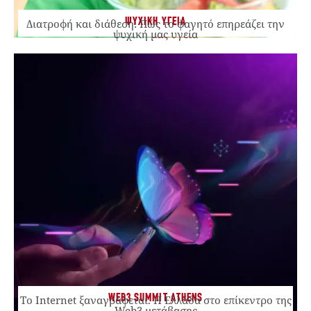
ΨΥΧΙΚΗ ΥΓΕΙΑ
Διατροφή και διάθεση: Πώς το φαγητό επηρεάζει την
ψυχική μας υγεία
WEB3 SUMMIT ATHENS
Το Internet ξαναγράφεται. Η Ελλάδα στο επίκεντρο της
Web3 μετάβασης