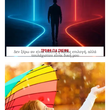
ΤΡΟΦΗ ΓΙΑ ΣΚΕΨΗ
Δεν ξέρω αν είναι σωστή ή λάθος επιλογή, αλλά
τουλάχιστον είναι δική μου