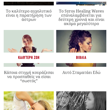
Το καλύτερο αγχολυτικό
Το Syros Healing Waves
είναι η παρατήρηση των
επαναλαμβάνεται για
άστρων
δεύτερη χρονιά και είναι
ακόμα μεγαλύτερο
ΚΑΛΎΤΕΡΗ ΖΩΉ
ΒΙΒΛΊΑ
Κάποια στιγμή κουράζεσαι
Αυτό Σταματάει Εδώ
να προσπαθείς να είσαι
“σωστός”