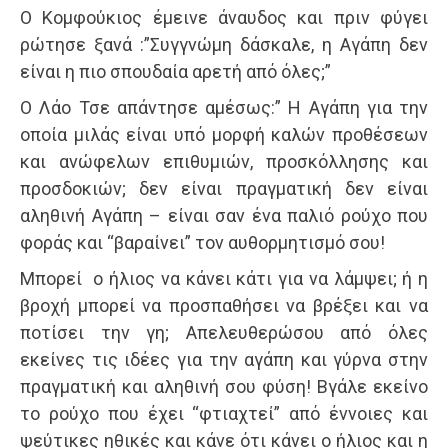
Ο Κομφούκιος έμεινε άναυδος και πριν φύγει
ρώτησε ξανά :”Συγγνώμη δάσκαλε, η Αγάπη δεν
είναι η πιο σπουδαία αρετή από όλες;”
Ο Λάο Τσε απάντησε αμέσως:” Η Αγάπη για την
οποία μιλάς είναι υπό μορφή καλών προθέσεων
και ανώφελων επιθυμιών, προσκόλλησης και
προσδοκιών; δεν είναι πραγματική δεν είναι
αληθινή Αγάπη – είναι σαν ένα παλιό ρούχο που
φοράς και “βαραίνει” τον αυθορμητισμό σου!
Μπορεί ο ήλιος να κάνει κάτι για να λάμψει; ή η
βροχή μπορεί να προσπαθήσει να βρέξει και να
ποτίσει την γη; Απελευθερώσου από όλες
εκείνες τις ιδέες για την αγάπη και γύρνα στην
πραγματική και αληθινή σου φύση! Βγάλε εκείνο
το ρούχο που έχει “φτιαχτεί” από έννοιες και
ψεύτικες ηθικές και κάνε ότι κάνει ο ήλιος και η