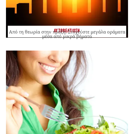
ΑΥΤΟΒΕΛΤΙΩΣΗ
Από τη θεωρία στην πράξη: Στοχεύστε μεγάλα οράματα
μέσα από μικρά βήματα