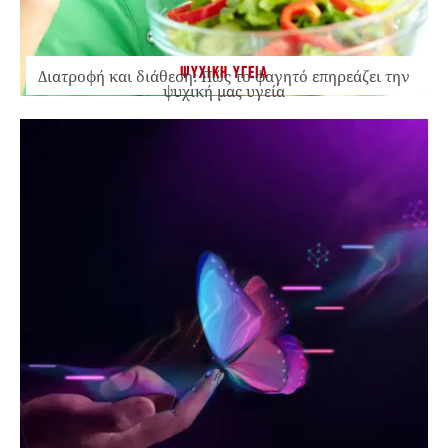
ΨΥΧΙΚΗ ΥΓΕΙΑ
Διατροφή και διάθεση: Πώς το φαγητό επηρεάζει την
ψυχική μας υγεία