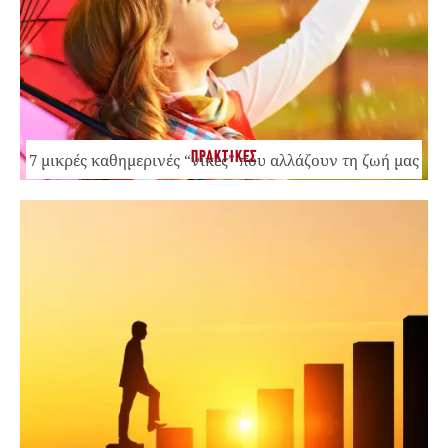
ΠΡΑΚΤΙΚΕΣ
7 μικρές καθημερινές “νίκες” που αλλάζουν τη ζωή μας