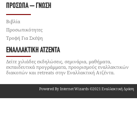
ΠΡΌΣΩΠΑ – ΓΝΏΣΗ
Βιβλία
Προσωπικότητες
Τροφή Για Σκέψη
ΕΝΑΛΛΑΚΤΙΚΉ ΑΤΖΈΝΤΑ
Δείτε χιλιάδες εκδηλώσεις, σεμινάρια, μαθήματα,
εκπαιδευτικά προγράμματα, προορισμούς εναλλακτικών
διακοπών και retreats στην Εναλλακτική Ατζέντα.
Powered By Internet Wizards ©2021 Εναλλακτική Δράση