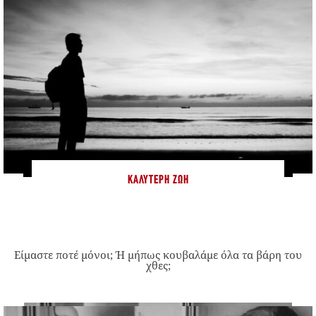
ΚΑΛΎΤΕΡΗ ΖΩΉ
Είμαστε ποτέ μόνοι; Ή μήπως κουβαλάμε όλα τα βάρη του
χθες;