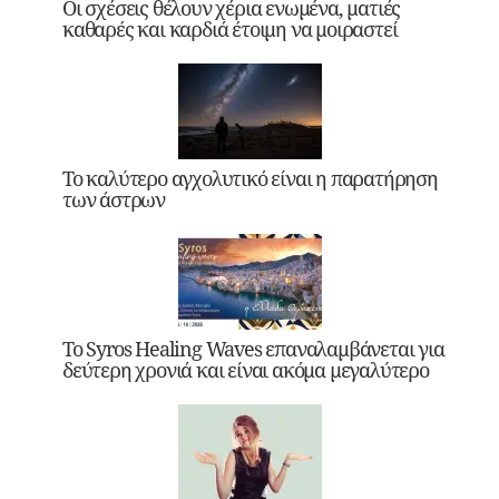
Οι σχέσεις θέλουν χέρια ενωμένα, ματιές
καθαρές και καρδιά έτοιμη να μοιραστεί
Το καλύτερο αγχολυτικό είναι η παρατήρηση
των άστρων
Το Syros Healing Waves επαναλαμβάνεται για
δεύτερη χρονιά και είναι ακόμα μεγαλύτερο