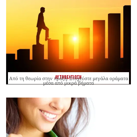
ΑΥΤΟΒΕΛΤΙΩΣΗ
Από τη θεωρία στην πράξη: Στοχεύστε μεγάλα οράματα
μέσα από μικρά βήματα