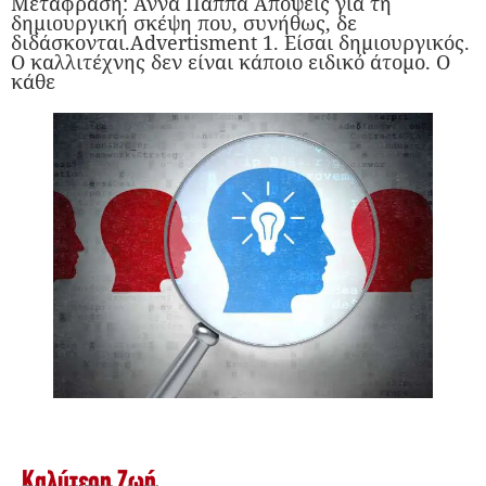
Μετάφραση: Άννα Παππά Απόψεις για τη
δημιουργική σκέψη που, συνήθως, δε
διδάσκονται.Advertisment 1. Είσαι δημιουργικός.
Ο καλλιτέχνης δεν είναι κάποιο ειδικό άτομο. Ο
κάθε
Καλύτερη Ζωή