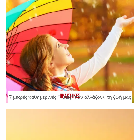
ΠΡΑΚΤΙΚΕΣ
7 μικρές καθημερινές “νίκες” που αλλάζουν τη ζωή μας