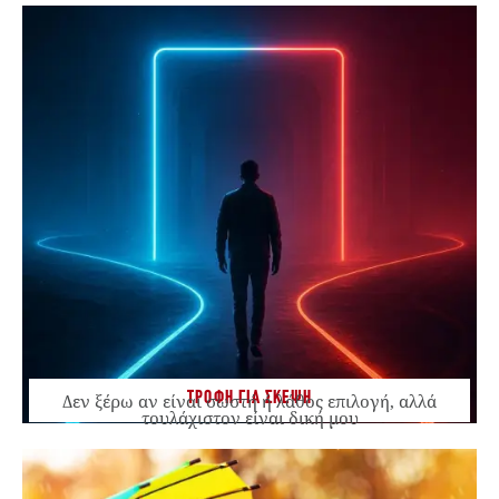
ΤΡΟΦΗ ΓΙΑ ΣΚΕΨΗ
Δεν ξέρω αν είναι σωστή ή λάθος επιλογή, αλλά
τουλάχιστον είναι δική μου