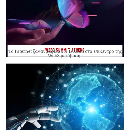
WEB3 SUMMIT ATHENS
Το Internet ξαναγράφεται. Η Ελλάδα στο επίκεντρο της
Web3 μετάβασης