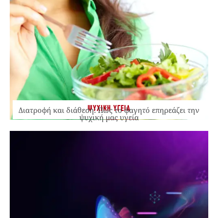
ΨΥΧΙΚΗ ΥΓΕΙΑ
Διατροφή και διάθεση: Πώς το φαγητό επηρεάζει την
ψυχική μας υγεία