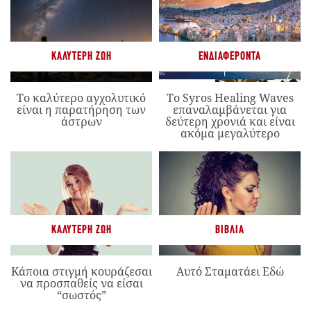
ΚΑΛΎΤΕΡΗ ΖΩΉ
ΕΝΔΙΑΦΈΡΟΝΤΑ
Το καλύτερο αγχολυτικό
Το Syros Healing Waves
είναι η παρατήρηση των
επαναλαμβάνεται για
άστρων
δεύτερη χρονιά και είναι
ακόμα μεγαλύτερο
ΚΑΛΎΤΕΡΗ ΖΩΉ
ΒΙΒΛΊΑ
Κάποια στιγμή κουράζεσαι
Αυτό Σταματάει Εδώ
να προσπαθείς να είσαι
“σωστός”