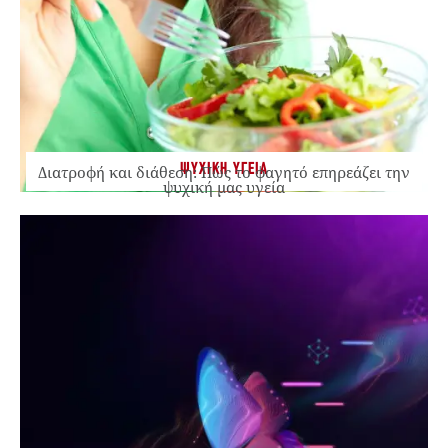
ΨΥΧΙΚΗ ΥΓΕΙΑ
Διατροφή και διάθεση: Πώς το φαγητό επηρεάζει την
ψυχική μας υγεία