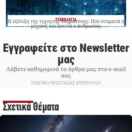
ΤΕΧΝΟΛΟΓΙΑ
Η εξέλιξη της τεχνητής νοημοσύνης: Πού σταματά η
μηχανή και ξεκινά ο άνθρωπος;
Εγγραφείτε στο Newsletter
μας
Λάβετε καθημερινά τα άρθρα μας στο e-mail
σας
ΠΟΛΙΤΙΚΗ ΠΡΟΣΤΑΣΙΑΣ ΑΠΟΡΡΗΤΟΥ
Σχετικά Θέματα