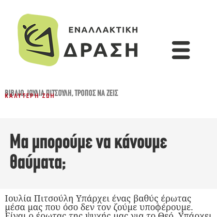
ΒΙΒΛΊΟ
,
ΙΟΥΛΊΑ ΠΙΤΣΟΎΛΗ
,
ΤΡΌΠΟΣ ΝΑ ΖΕΙΣ
ΚΑΛΎΤΕΡΗ ΖΩΉ
Μα μπορούμε να κάνουμε
θαύματα;
Ιουλία Πιτσούλη Υπάρχει ένας βαθύς έρωτας
μέσα μας που όσο δεν τον ζούμε υποφέρουμε.
Είναι ο έρωτας της ψυχής μας για το Θεό. Υπάρχει