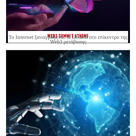
WEB3 SUMMIT ATHENS
Το Internet ξαναγράφεται. Η Ελλάδα στο επίκεντρο της
Web3 μετάβασης