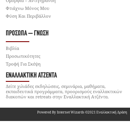
Ομορφιά – Αντιγήρανση
Φτιάχνω Μόνος Μου
Φύση Και Περιβάλλον
ΠΡΌΣΩΠΑ – ΓΝΏΣΗ
Βιβλία
Προσωπικότητες
Τροφή Για Σκέψη
ΕΝΑΛΛΑΚΤΙΚΉ ΑΤΖΈΝΤΑ
Δείτε χιλιάδες εκδηλώσεις, σεμινάρια, μαθήματα,
εκπαιδευτικά προγράμματα, προορισμούς εναλλακτικών
διακοπών και retreats στην Εναλλακτική Ατζέντα.
Powered By Internet Wizards ©2021 Εναλλακτική Δράση