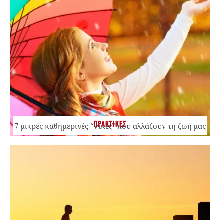
ΠΡΑΚΤΙΚΕΣ
7 μικρές καθημερινές “νίκες” που αλλάζουν τη ζωή μας