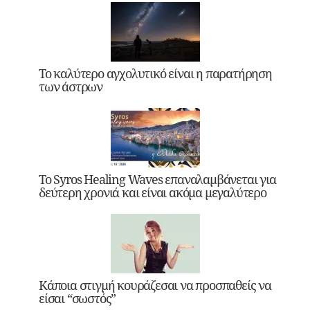
Το καλύτερο αγχολυτικό είναι η παρατήρηση
των άστρων
Το Syros Healing Waves επαναλαμβάνεται για
δεύτερη χρονιά και είναι ακόμα μεγαλύτερο
Κάποια στιγμή κουράζεσαι να προσπαθείς να
είσαι “σωστός”