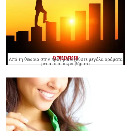
ΑΥΤΟΒΕΛΤΙΩΣΗ
Από τη θεωρία στην πράξη: Στοχεύστε μεγάλα οράματα
μέσα από μικρά βήματα