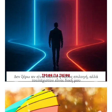
ΤΡΟΦΗ ΓΙΑ ΣΚΕΨΗ
Δεν ξέρω αν είναι σωστή ή λάθος επιλογή, αλλά
τουλάχιστον είναι δική μου