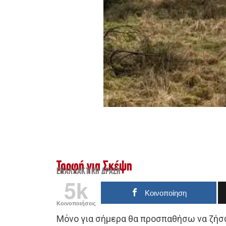
Τροφή για Σκέψη
ΕΝΑΛΛΑΚΤΙΚΉ ΔΡΆΣΗ
5k
Κοινοποίηση
Κοινοποιήσεις
Μόνο για σήμερα θα προσπαθήσω να ζήσ