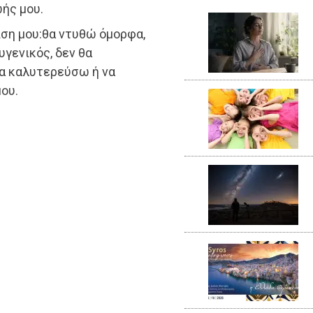
ής μου.
ση μου:θα ντυθώ όμορφα,
υγενικός, δεν θα
να καλυτερεύσω ή να
ου.