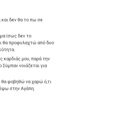
 και δεν θα το πω σε
μα:ίσως δεν το
αι θα προφυλαχτώ από δυο
κότητα.
ς καρδιάς μου, παρά την
 Σύμπαν νοιάζεται για
ν θα φοβηθώ να χαρώ ό,τι
τέψω στην Αγάπη.