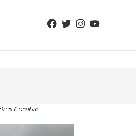
 “λύσω” κανένα