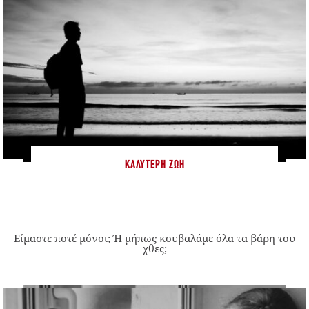
ΚΑΛΎΤΕΡΗ ΖΩΉ
Είμαστε ποτέ μόνοι; Ή μήπως κουβαλάμε όλα τα βάρη του
χθες;