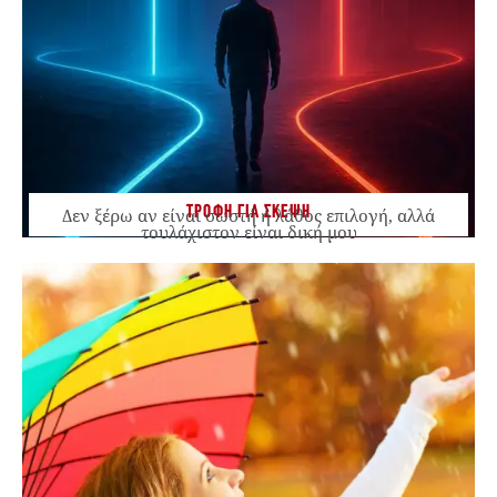
ΤΡΟΦΗ ΓΙΑ ΣΚΕΨΗ
Δεν ξέρω αν είναι σωστή ή λάθος επιλογή, αλλά
τουλάχιστον είναι δική μου