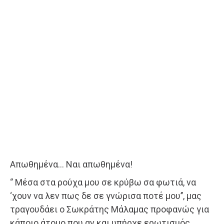
Απωθημένα… Ναι απωθημένα!
‘’ Μέσα στα ρούχα μου σε κρύβω σα φωτιά, να
‘χουν να λεν πως δε σε γνώρισα ποτέ μου’’, μας
τραγουδάει ο Σωκράτης Μάλαμας προφανώς για
κάποιο άτομο που αν και υπήρχε ερωτισμός