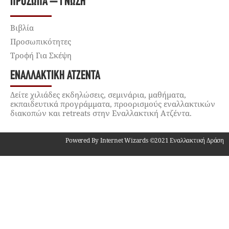
ΠΡΌΣΩΠΑ – ΓΝΏΣΗ
Βιβλία
Προσωπικότητες
Τροφή Για Σκέψη
ΕΝΑΛΛΑΚΤΙΚΉ ΑΤΖΈΝΤΑ
Δείτε χιλιάδες εκδηλώσεις, σεμινάρια, μαθήματα,
εκπαιδευτικά προγράμματα, προορισμούς εναλλακτικών
διακοπών και retreats στην Εναλλακτική Ατζέντα.
Powered By Internet Wizards ©2021 Εναλλακτική Δράση