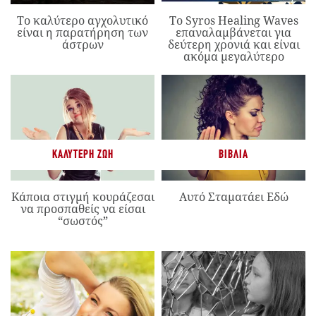
Το καλύτερο αγχολυτικό
Το Syros Healing Waves
είναι η παρατήρηση των
επαναλαμβάνεται για
άστρων
δεύτερη χρονιά και είναι
ακόμα μεγαλύτερο
ΚΑΛΎΤΕΡΗ ΖΩΉ
ΒΙΒΛΊΑ
Κάποια στιγμή κουράζεσαι
Αυτό Σταματάει Εδώ
να προσπαθείς να είσαι
“σωστός”