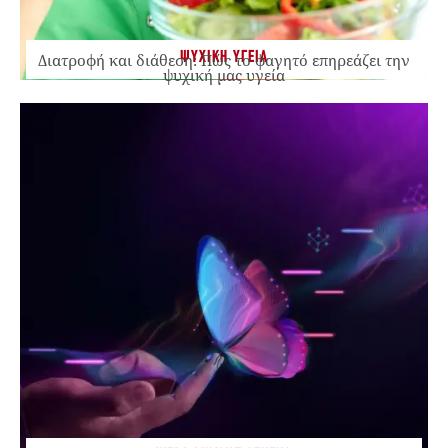
ΨΥΧΙΚΗ ΥΓΕΙΑ
Διατροφή και διάθεση: Πώς το φαγητό επηρεάζει την
ψυχική μας υγεία