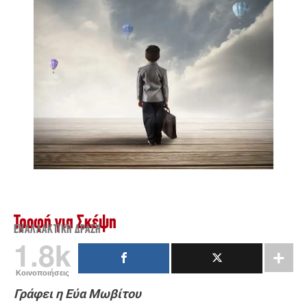
Τροφή για Σκέψη
ΕΝΑΛΛΑΚΤΙΚΉ ΔΡΆΣΗ
1.8k
Κοινοποιήσεις
Γράφει η Εύα Μωβίτου