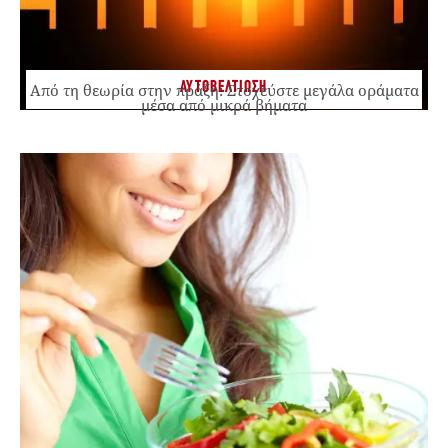
ΑΥΤΟΒΕΛΤΙΩΣΗ
Από τη θεωρία στην πράξη: Στοχεύστε μεγάλα οράματα
μέσα από μικρά βήματα