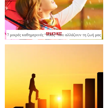
ΠΡΑΚΤΙΚΕΣ
7 μικρές καθημερινές “νίκες” που αλλάζουν τη ζωή μας