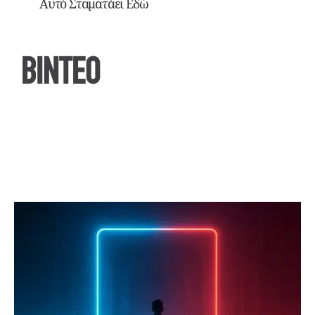
Αυτό Σταματάει Εδώ
ΒΙΝΤΕΟ