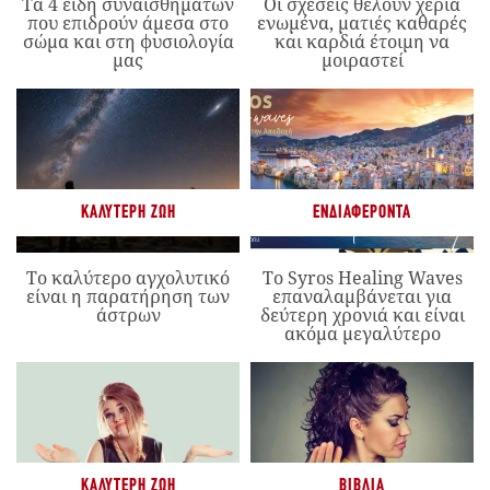
Τα 4 είδη συναισθημάτων
Οι σχέσεις θέλουν χέρια
που επιδρούν άμεσα στο
ενωμένα, ματιές καθαρές
σώμα και στη φυσιολογία
και καρδιά έτοιμη να
μας
μοιραστεί
ΚΑΛΎΤΕΡΗ ΖΩΉ
ΕΝΔΙΑΦΈΡΟΝΤΑ
Το καλύτερο αγχολυτικό
Το Syros Healing Waves
είναι η παρατήρηση των
επαναλαμβάνεται για
άστρων
δεύτερη χρονιά και είναι
ακόμα μεγαλύτερο
ΚΑΛΎΤΕΡΗ ΖΩΉ
ΒΙΒΛΊΑ