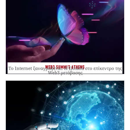
WEB3 SUMMIT ATHENS
Το Internet ξαναγράφεται. Η Ελλάδα στο επίκεντρο της
Web3 μετάβασης