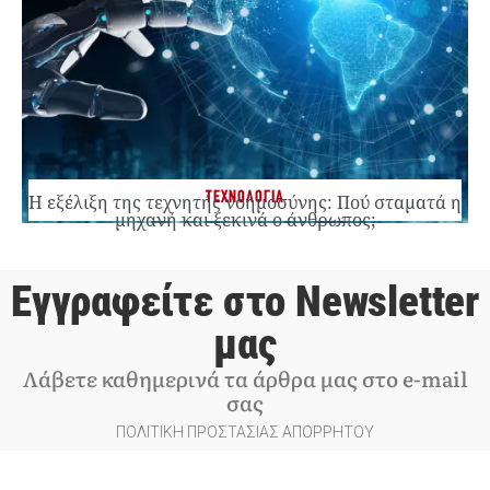
ΤΕΧΝΟΛΟΓΙΑ
Η εξέλιξη της τεχνητής νοημοσύνης: Πού σταματά η
μηχανή και ξεκινά ο άνθρωπος;
Εγγραφείτε στο Newsletter
μας
Λάβετε καθημερινά τα άρθρα μας στο e-mail
σας
ΠΟΛΙΤΙΚΗ ΠΡΟΣΤΑΣΙΑΣ ΑΠΟΡΡΗΤΟΥ