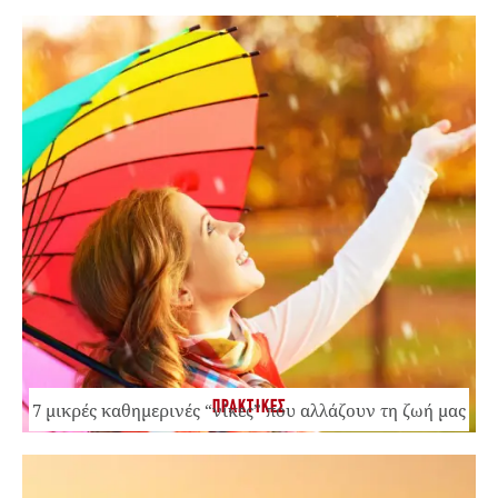
ΠΡΑΚΤΙΚΕΣ
7 μικρές καθημερινές “νίκες” που αλλάζουν τη ζωή μας