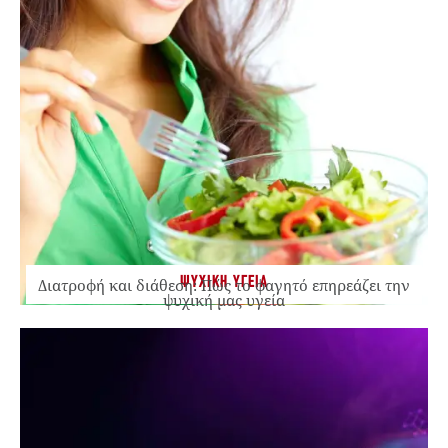
ΨΥΧΙΚΗ ΥΓΕΙΑ
Διατροφή και διάθεση: Πώς το φαγητό επηρεάζει την
ψυχική μας υγεία