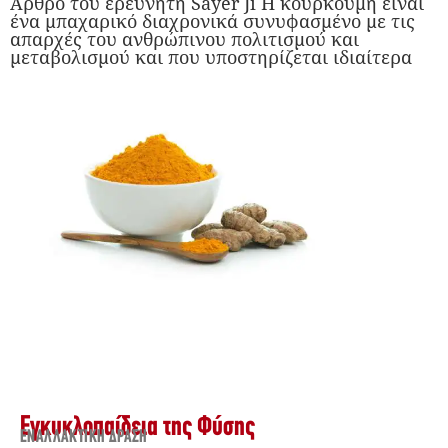
Άρθρο του ερευνητή Sayer Ji Η κουρκούμη είναι
ένα μπαχαρικό διαχρονικά συνυφασμένο με τις
απαρχές του ανθρώπινου πολιτισμού και
μεταβολισμού και που υποστηρίζεται ιδιαίτερα
Εγκυκλοπαίδεια της Φύσης
ΕΝΑΛΛΑΚΤΙΚΉ ΔΡΆΣΗ