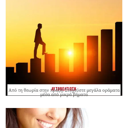
ΑΥΤΟΒΕΛΤΙΩΣΗ
Από τη θεωρία στην πράξη: Στοχεύστε μεγάλα οράματα
μέσα από μικρά βήματα