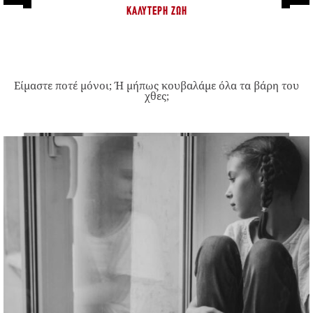
ΚΑΛΎΤΕΡΗ ΖΩΉ
Είμαστε ποτέ μόνοι; Ή μήπως κουβαλάμε όλα τα βάρη του
χθες;