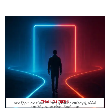
ΤΡΟΦΗ ΓΙΑ ΣΚΕΨΗ
Δεν ξέρω αν είναι σωστή ή λάθος επιλογή, αλλά
τουλάχιστον είναι δική μου