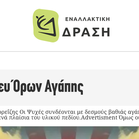
νευ Όρων Αγάπης
ορεΐζης Oι Ψυχές συνδέονται με δεσμούς βαθιάς αγά
ενά πλαίσια του υλικού πεδίου.Advertisment Όμως οι