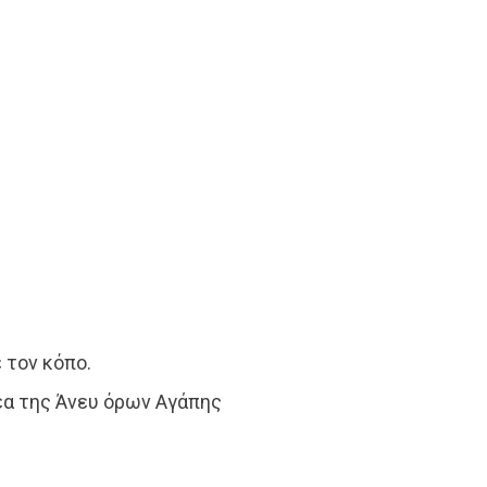
ε τον κόπο.
δέα της Άνευ όρων Αγάπης