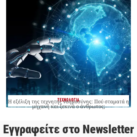
ΤΕΧΝΟΛΟΓΙΑ
Η εξέλιξη της τεχνητής νοημοσύνης: Πού σταματά η
μηχανή και ξεκινά ο άνθρωπος;
Εγγραφείτε στο Newsletter