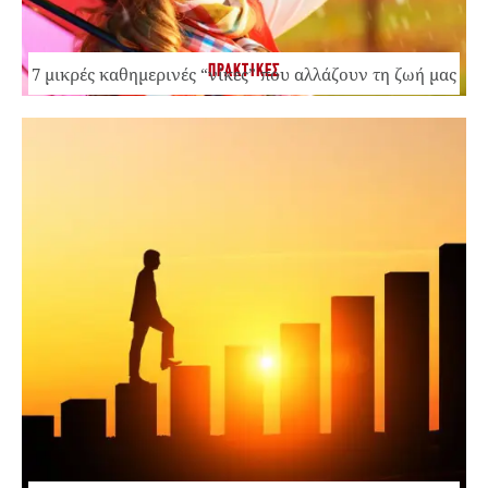
ΠΡΑΚΤΙΚΕΣ
7 μικρές καθημερινές “νίκες” που αλλάζουν τη ζωή μας