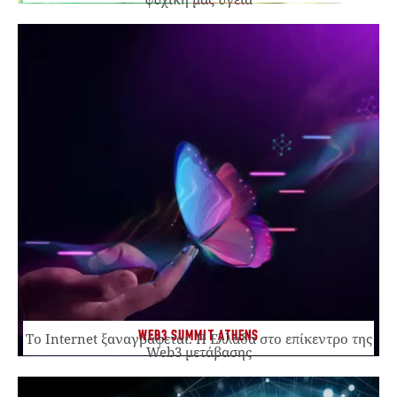
WEB3 SUMMIT ATHENS
Το Internet ξαναγράφεται. Η Ελλάδα στο επίκεντρο της
Web3 μετάβασης