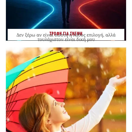
ΤΡΟΦΗ ΓΙΑ ΣΚΕΨΗ
Δεν ξέρω αν είναι σωστή ή λάθος επιλογή, αλλά
τουλάχιστον είναι δική μου