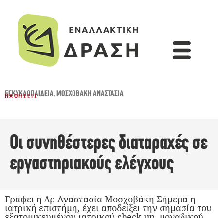
ΕΓΚΥΚΛΟΠΑΙΔΕΙΑ
,
ΜΟΣΧΟΒΆΚΗ ΑΝΑΣΤΑΣΊΑ
ΠΑΘΉΣΕΙΣ
Οι συνηθέστερες διαταραχές σε
εργαστηριακούς ελέγχους
Γράφει η Δρ Αναστασία Μοσχοβάκη Σήμερα η
ιατρική επιστήμη, έχει αποδείξει την σημασία του
εξατομικευμένου ιατρικού check up, μοναδικού