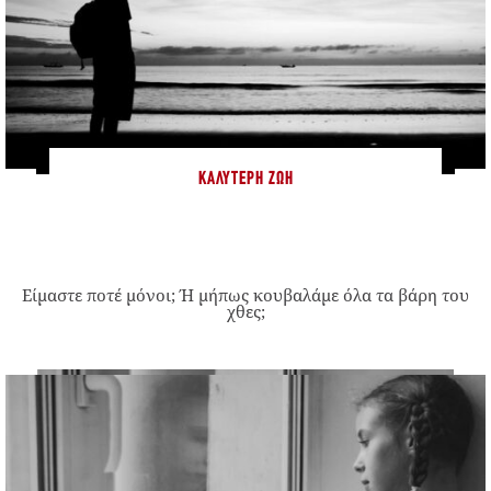
ΚΑΛΎΤΕΡΗ ΖΩΉ
Είμαστε ποτέ μόνοι; Ή μήπως κουβαλάμε όλα τα βάρη του
χθες;