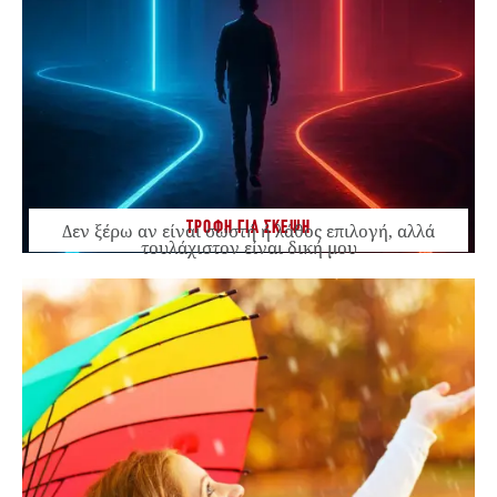
ΤΡΟΦΗ ΓΙΑ ΣΚΕΨΗ
Δεν ξέρω αν είναι σωστή ή λάθος επιλογή, αλλά
τουλάχιστον είναι δική μου