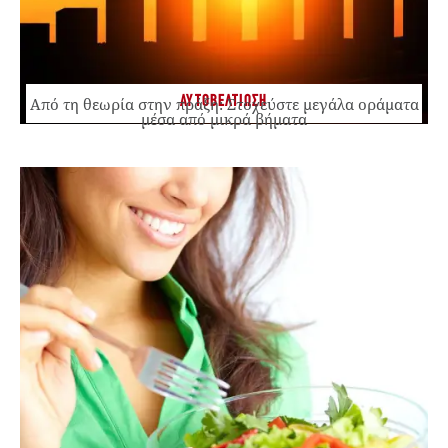
ΑΥΤΟΒΕΛΤΙΩΣΗ
Από τη θεωρία στην πράξη: Στοχεύστε μεγάλα οράματα
μέσα από μικρά βήματα