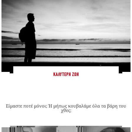
ΚΑΛΎΤΕΡΗ ΖΩΉ
Είμαστε ποτέ μόνοι; Ή μήπως κουβαλάμε όλα τα βάρη του
χθες;