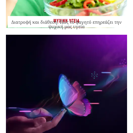
ΨΥΧΙΚΗ ΥΓΕΙΑ
Διατροφή και διάθεση: Πώς το φαγητό επηρεάζει την
ψυχική μας υγεία