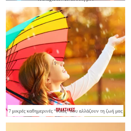
ΠΡΑΚΤΙΚΕΣ
7 μικρές καθημερινές “νίκες” που αλλάζουν τη ζωή μας