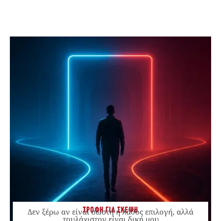
ΤΡΟΦΗ ΓΙΑ ΣΚΕΨΗ
Δεν ξέρω αν είναι σωστή ή λάθος επιλογή, αλλά
τουλάχιστον είναι δική μου