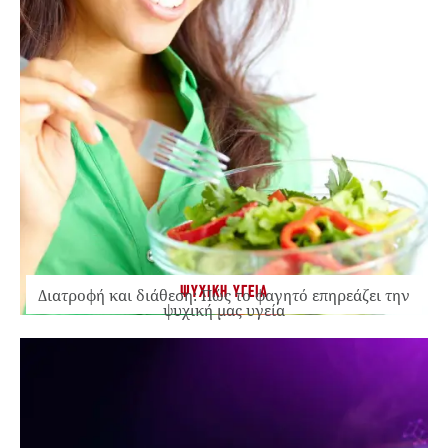
ΨΥΧΙΚΗ ΥΓΕΙΑ
Διατροφή και διάθεση: Πώς το φαγητό επηρεάζει την
ψυχική μας υγεία