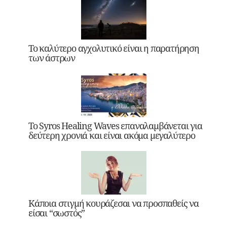
Το καλύτερο αγχολυτικό είναι η παρατήρηση
των άστρων
Το Syros Healing Waves επαναλαμβάνεται για
δεύτερη χρονιά και είναι ακόμα μεγαλύτερο
Κάποια στιγμή κουράζεσαι να προσπαθείς να
είσαι “σωστός”