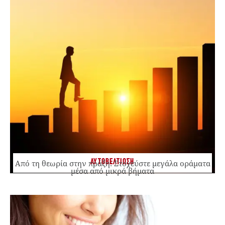
ΑΥΤΟΒΕΛΤΙΩΣΗ
Από τη θεωρία στην πράξη: Στοχεύστε μεγάλα οράματα
μέσα από μικρά βήματα