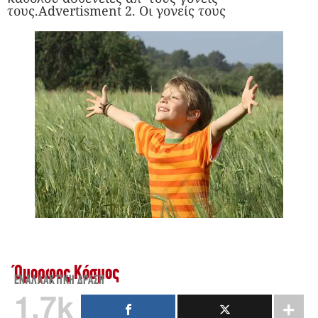
τους.Advertisment 2. Οι γονείς τους
Όμορφος Κόσμος
ΕΝΑΛΛΑΚΤΙΚΉ ΔΡΆΣΗ
1.7k