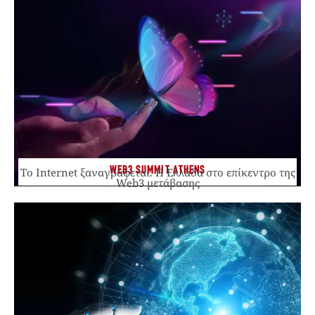
WEB3 SUMMIT ATHENS
Το Internet ξαναγράφεται. Η Ελλάδα στο επίκεντρο της
Web3 μετάβασης