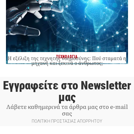
ΤΕΧΝΟΛΟΓΙΑ
Η εξέλιξη της τεχνητής νοημοσύνης: Πού σταματά η
μηχανή και ξεκινά ο άνθρωπος;
Εγγραφείτε στο Newsletter
μας
Λάβετε καθημερινά τα άρθρα μας στο e-mail
σας
ΠΟΛΙΤΙΚΗ ΠΡΟΣΤΑΣΙΑΣ ΑΠΟΡΡΗΤΟΥ