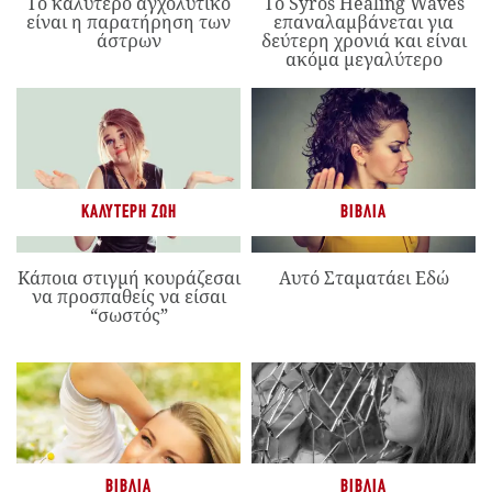
Το καλύτερο αγχολυτικό
Το Syros Healing Waves
είναι η παρατήρηση των
επαναλαμβάνεται για
άστρων
δεύτερη χρονιά και είναι
ακόμα μεγαλύτερο
ΚΑΛΎΤΕΡΗ ΖΩΉ
ΒΙΒΛΊΑ
Κάποια στιγμή κουράζεσαι
Αυτό Σταματάει Εδώ
να προσπαθείς να είσαι
“σωστός”
ΒΙΒΛΊΑ
ΒΙΒΛΊΑ