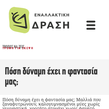
ΤΡΌΠΟΣ ΝΑ ΖΕΙΣ
ΤΡΟΦΉ ΓΙΑ ΣΚΈΨΗ
Πόση δύναμη έχει η φαντασία
μας;
Πόση δύναμη έχει η φαντασία μας; Μαλλιά που
ξαναφυτρώνουν, καλογυμνασμένοι μύες χωρίς
γυμναστική, χορτάτο στομάχι χωρίς φαγητό,