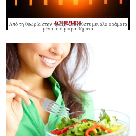
ΑΥΤΟΒΕΛΤΙΩΣΗ
Από τη θεωρία στην πράξη: Στοχεύστε μεγάλα οράματα
μέσα από μικρά βήματα