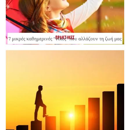
ΠΡΑΚΤΙΚΕΣ
7 μικρές καθημερινές “νίκες” που αλλάζουν τη ζωή μας