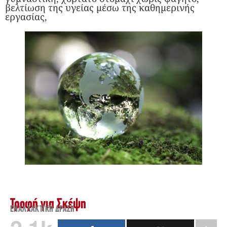
βελτίωση της υγείας μέσω της καθημερινής
εργασίας,
Τροφή για Σκέψη
ΕΝΑΛΛΑΚΤΙΚΉ ΔΡΆΣΗ