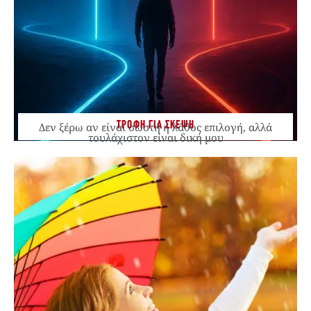
ΤΡΟΦΗ ΓΙΑ ΣΚΕΨΗ
Δεν ξέρω αν είναι σωστή ή λάθος επιλογή, αλλά
τουλάχιστον είναι δική μου