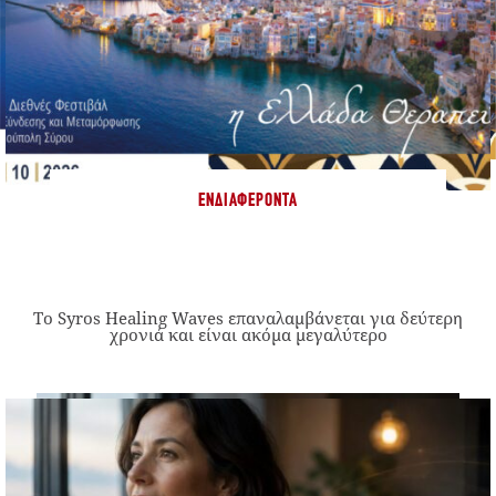
ΕΝΔΙΑΦΈΡΟΝΤΑ
Το Syros Healing Waves επαναλαμβάνεται για δεύτερη
χρονιά και είναι ακόμα μεγαλύτερο