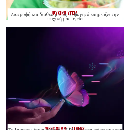
ΨΥΧΙΚΗ ΥΓΕΙΑ
Διατροφή και διάθεση: Πώς το φαγητό επηρεάζει την
ψυχική μας υγεία
WEB3 SUMMIT ATHENS
Το Internet ξαναγράφεται. Η Ελλάδα στο επίκεντρο της