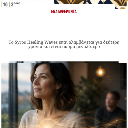
ΕΝΔΙΑΦΈΡΟΝΤΑ
Το Syros Healing Waves επαναλαμβάνεται για δεύτερη
χρονιά και είναι ακόμα μεγαλύτερο