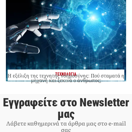
ΤΕΧΝΟΛΟΓΙΑ
Η εξέλιξη της τεχνητής νοημοσύνης: Πού σταματά η
μηχανή και ξεκινά ο άνθρωπος;
Εγγραφείτε στο Newsletter
μας
Λάβετε καθημερινά τα άρθρα μας στο e-mail
σας