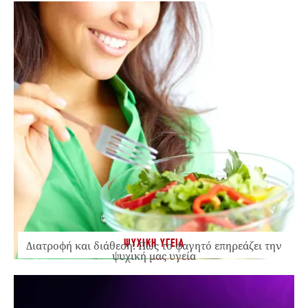
ΨΥΧΙΚΗ ΥΓΕΙΑ
Διατροφή και διάθεση: Πώς το φαγητό επηρεάζει την
ψυχική μας υγεία