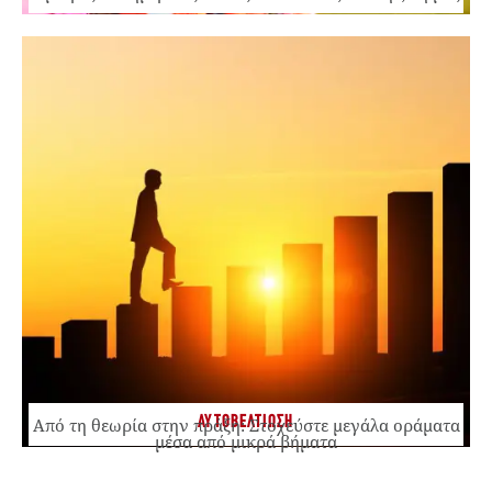
ΑΥΤΟΒΕΛΤΙΩΣΗ
Από τη θεωρία στην πράξη: Στοχεύστε μεγάλα οράματα
μέσα από μικρά βήματα