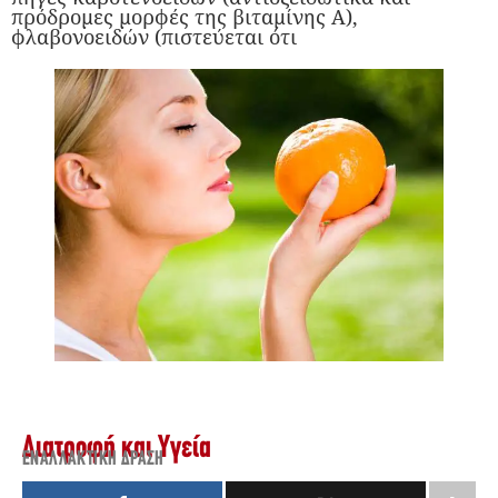
πρόδρομες μορφές της βιταμίνης Α),
φλαβονοειδών (πιστεύεται ότι
Διατροφή και Υγεία
ΕΝΑΛΛΑΚΤΙΚΉ ΔΡΆΣΗ