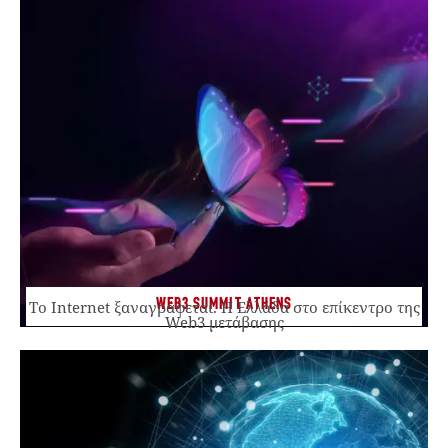
WEB3 SUMMIT ATHENS
Το Internet ξαναγράφεται. Η Ελλάδα στο επίκεντρο της
Web3 μετάβασης