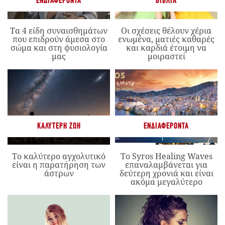
ΕΝΔΙΑΦΈΡΟΝΤΑ
ΒΙΒΛΊΑ
Τα 4 είδη συναισθημάτων
Οι σχέσεις θέλουν χέρια
που επιδρούν άμεσα στο
ενωμένα, ματιές καθαρές
σώμα και στη φυσιολογία
και καρδιά έτοιμη να
μας
μοιραστεί
ΚΑΛΎΤΕΡΗ ΖΩΉ
ΕΝΔΙΑΦΈΡΟΝΤΑ
Το καλύτερο αγχολυτικό
Το Syros Healing Waves
είναι η παρατήρηση των
επαναλαμβάνεται για
άστρων
δεύτερη χρονιά και είναι
ακόμα μεγαλύτερο