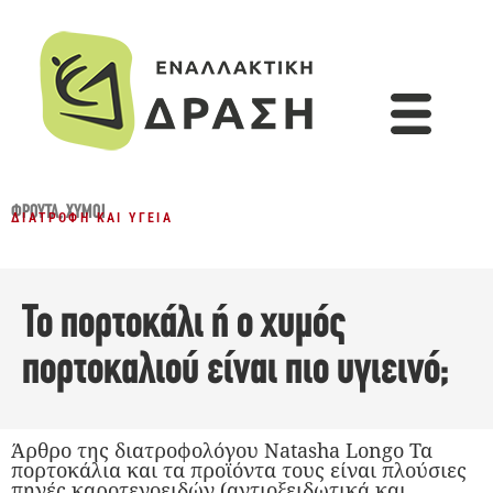
ΦΡΟΎΤΑ
,
ΧΥΜΟΊ
ΔΙΑΤΡΟΦΉ ΚΑΙ ΥΓΕΊΑ
Το πορτοκάλι ή ο χυμός
πορτοκαλιού είναι πιο υγιεινό;
Άρθρο της διατροφολόγου Natasha Longo Τα
πορτοκάλια και τα προϊόντα τους είναι πλούσιες
πηγές καροτενοειδών (αντιοξειδωτικά και