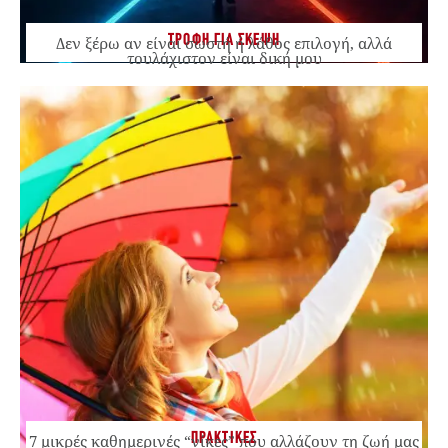
ΤΡΟΦΗ ΓΙΑ ΣΚΕΨΗ
Δεν ξέρω αν είναι σωστή ή λάθος επιλογή, αλλά
τουλάχιστον είναι δική μου
ΠΡΑΚΤΙΚΕΣ
7 μικρές καθημερινές “νίκες” που αλλάζουν τη ζωή μας