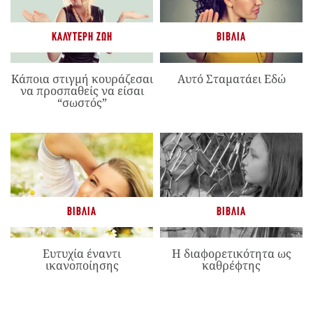
ΚΑΛΎΤΕΡΗ ΖΩΉ
ΒΙΒΛΊΑ
Κάποια στιγμή κουράζεσαι
Αυτό Σταματάει Εδώ
να προσπαθείς να είσαι
“σωστός”
ΒΙΒΛΊΑ
ΒΙΒΛΊΑ
Ευτυχία έναντι
Η διαφορετικότητα ως
ικανοποίησης
καθρέφτης