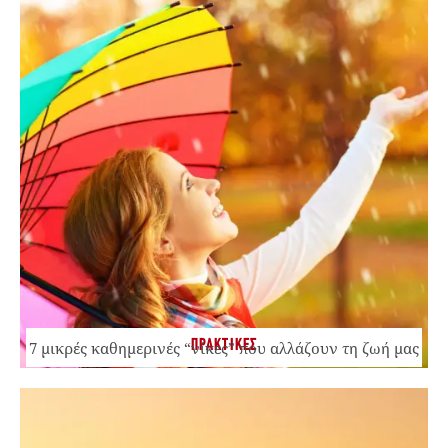
ΠΡΑΚΤΙΚΕΣ
7 μικρές καθημερινές “νίκες” που αλλάζουν τη ζωή μας