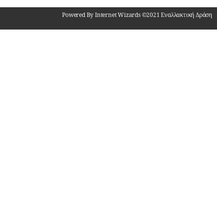
Powered By Internet Wizards ©2021 Εναλλακτική Δράση