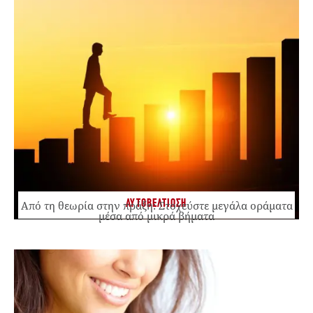
ΑΥΤΟΒΕΛΤΙΩΣΗ
Από τη θεωρία στην πράξη: Στοχεύστε μεγάλα οράματα
μέσα από μικρά βήματα