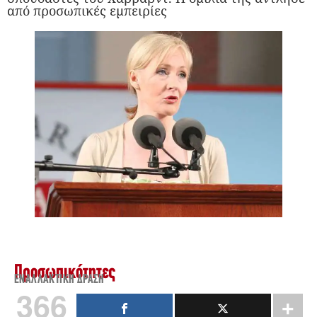
από προσωπικές εμπειρίες
Προσωπικότητες
ΕΝΑΛΛΑΚΤΙΚΉ ΔΡΆΣΗ
366