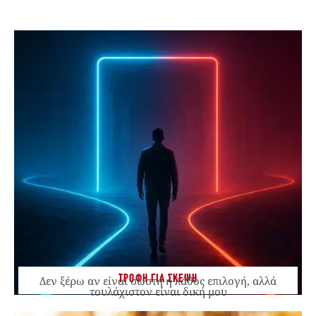
ΤΡΟΦΗ ΓΙΑ ΣΚΕΨΗ
Δεν ξέρω αν είναι σωστή ή λάθος επιλογή, αλλά
τουλάχιστον είναι δική μου