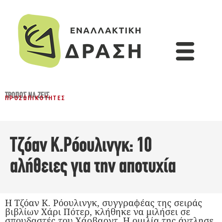
ΤΡΌΠΟΣ ΝΑ ΖΕΙΣ
ΠΡΟΣΩΠΙΚΌΤΗΤΕΣ
Τζόαν Κ.Ρόουλινγκ: 10
αλήθειες για την αποτυχία
Η Τζόαν Κ. Ρόουλινγκ, συγγραφέας της σειράς
βιβλίων Χάρι Πότερ, κλήθηκε να μιλήσει σε
σπουδαστές του Χάρβαρντ. Η ομιλία της άντλησε