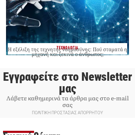
ΤΕΧΝΟΛΟΓΙΑ
Η εξέλιξη της τεχνητής νοημοσύνης: Πού σταματά η
μηχανή και ξεκινά ο άνθρωπος;
Εγγραφείτε στο Newsletter
μας
Λάβετε καθημερινά τα άρθρα μας στο e-mail
σας
ΠΟΛΙΤΙΚΗ ΠΡΟΣΤΑΣΙΑΣ ΑΠΟΡΡΗΤΟΥ