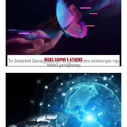
WEB3 SUMMIT ATHENS
Το Internet ξαναγράφεται. Η Ελλάδα στο επίκεντρο της
Web3 μετάβασης