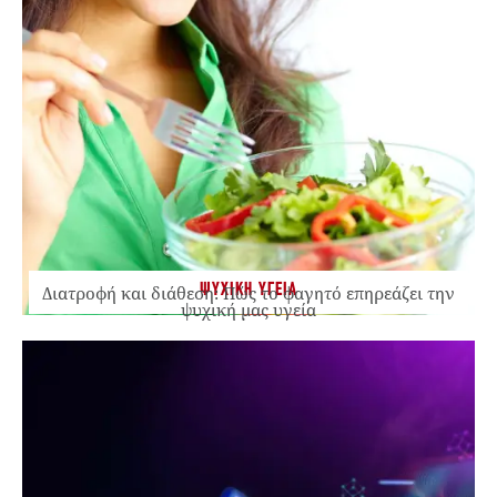
ΨΥΧΙΚΗ ΥΓΕΙΑ
Διατροφή και διάθεση: Πώς το φαγητό επηρεάζει την
ψυχική μας υγεία