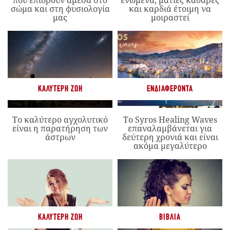
που επιδρούν άμεσα στο
ενωμένα, ματιές καθαρές
σώμα και στη φυσιολογία
και καρδιά έτοιμη να
μας
μοιραστεί
ΚΑΛΎΤΕΡΗ ΖΩΉ
ΕΝΔΙΑΦΈΡΟΝΤΑ
Το καλύτερο αγχολυτικό
Το Syros Healing Waves
είναι η παρατήρηση των
επαναλαμβάνεται για
άστρων
δεύτερη χρονιά και είναι
ακόμα μεγαλύτερο
ΚΑΛΎΤΕΡΗ ΖΩΉ
ΒΙΒΛΊΑ