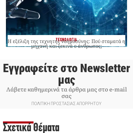
ΤΕΧΝΟΛΟΓΙΑ
Η εξέλιξη της τεχνητής νοημοσύνης: Πού σταματά η
μηχανή και ξεκινά ο άνθρωπος;
Εγγραφείτε στο Newsletter
μας
Λάβετε καθημερινά τα άρθρα μας στο e-mail
σας
ΠΟΛΙΤΙΚΗ ΠΡΟΣΤΑΣΙΑΣ ΑΠΟΡΡΗΤΟΥ
Σχετικά Θέματα