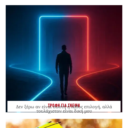
ΤΡΟΦΗ ΓΙΑ ΣΚΕΨΗ
Δεν ξέρω αν είναι σωστή ή λάθος επιλογή, αλλά
τουλάχιστον είναι δική μου