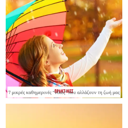
ΠΡΑΚΤΙΚΕΣ
7 μικρές καθημερινές “νίκες” που αλλάζουν τη ζωή μας