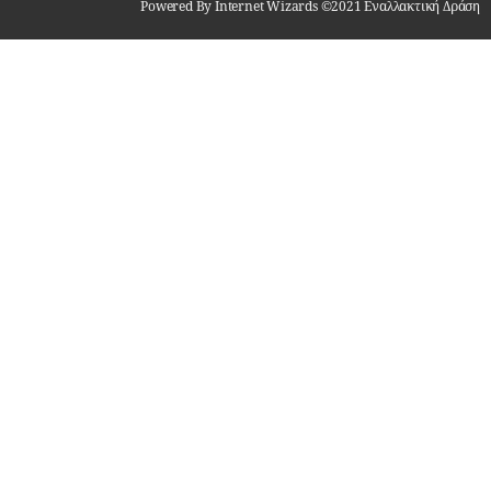
Powered By Internet Wizards ©2021 Εναλλακτική Δράση