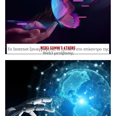
WEB3 SUMMIT ATHENS
Το Internet ξαναγράφεται. Η Ελλάδα στο επίκεντρο της
Web3 μετάβασης