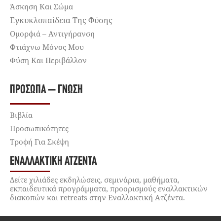
Άσκηση Και Σώμα
Εγκυκλοπαίδεια Της Φύσης
Ομορφιά – Αντιγήρανση
Φτιάχνω Μόνος Μου
Φύση Και Περιβάλλον
ΠΡΌΣΩΠΑ – ΓΝΏΣΗ
Βιβλία
Προσωπικότητες
Τροφή Για Σκέψη
ΕΝΑΛΛΑΚΤΙΚΉ ΑΤΖΈΝΤΑ
Δείτε χιλιάδες εκδηλώσεις, σεμινάρια, μαθήματα,
εκπαιδευτικά προγράμματα, προορισμούς εναλλακτικών
διακοπών και retreats στην Εναλλακτική Ατζέντα.