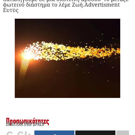
φωτεινό διάστημα το λέμε Ζωή.Advertisment
Ευτύς
Προσωπικότητες
ΕΝΑΛΛΑΚΤΙΚΉ ΔΡΆΣΗ