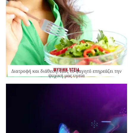
ΨΥΧΙΚΗ ΥΓΕΙΑ
Διατροφή και διάθεση: Πώς το φαγητό επηρεάζει την
ψυχική μας υγεία