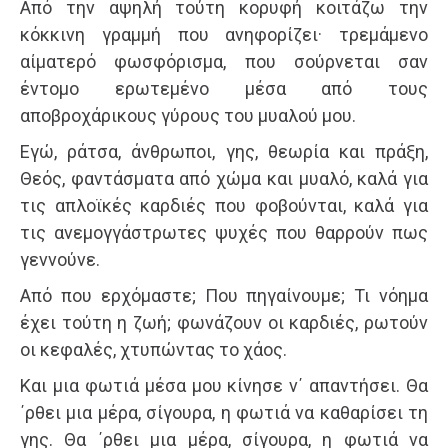
Από την αψηλή τούτη κορυφή κοιτάζω την
κόκκινη γραμμή που ανηφορίζει· τρεμάμενο
αίματερό φωσφόρισμα, που σούρνεται σαν
έντομο ερωτεμένο μέσα από τους
αποβροχάρικους γύρους του μυαλού μου.
Εγώ, ράτσα, άνθρωποι, γης, θεωρία και πράξη,
Θεός, φαντάσματα από χώμα και μυαλό, καλά για
τις απλοϊκές καρδιές που φοβούνται, καλά για
τις ανεμογγάστρωτες ψυχές που θαρρούν πως
γεννούνε.
Από που ερχόμαστε; Που πηγαίνουμε; Τι νόημα
έχει τούτη η ζωή; φωνάζουν οι καρδιές, ρωτούν
οι κεφαλές, χτυπώντας το χάος.
Και μια φωτιά μέσα μου κίνησε ν΄ απαντήσει. Θα
΄ρθει μια μέρα, σίγουρα, η φωτιά να καθαρίσει τη
γης. Θα ΄ρθει μια μέρα, σίγουρα, η φωτιά να