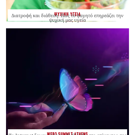
ΨΥΧΙΚΗ ΥΓΕΙΑ
Διατροφή και διάθεση: Πώς το φαγητό επηρεάζει την
ψυχική μας υγεία
WEB3 SUMMIT ATHENS