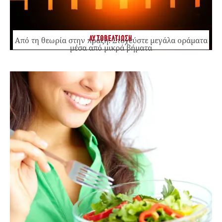
ΑΥΤΟΒΕΛΤΙΩΣΗ
Από τη θεωρία στην πράξη: Στοχεύστε μεγάλα οράματα
μέσα από μικρά βήματα