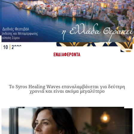
ΕΝΔΙΑΦΈΡΟΝΤΑ
Το Syros Healing Waves επαναλαμβάνεται για δεύτερη
χρονιά και είναι ακόμα μεγαλύτερο