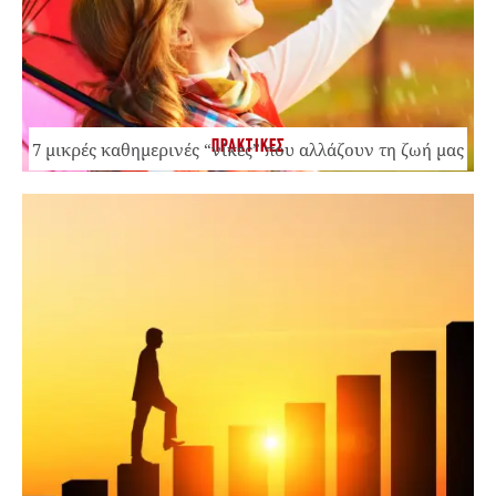
ΠΡΑΚΤΙΚΕΣ
7 μικρές καθημερινές “νίκες” που αλλάζουν τη ζωή μας