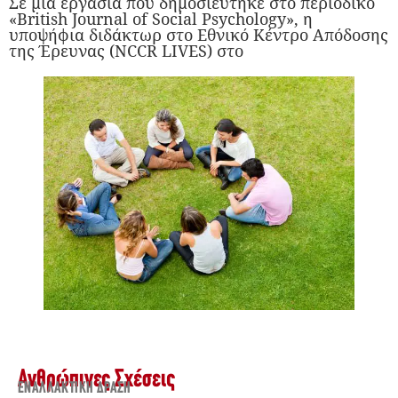
Σε μια εργασία που δημοσιεύτηκε στο περιοδικό
«British Journal of Social Psychology», η
υποψήφια διδάκτωρ στο Εθνικό Κέντρο Απόδοσης
της Έρευνας (NCCR LIVES) στο
Ανθρώπινες Σχέσεις
ΕΝΑΛΛΑΚΤΙΚΉ ΔΡΆΣΗ