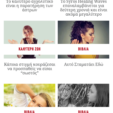
Το καλύτερο αγχολυτικό
Το Syros Healing Waves
είναι η παρατήρηση των
επαναλαμβάνεται για
άστρων
δεύτερη χρονιά και είναι
ακόμα μεγαλύτερο
ΚΑΛΎΤΕΡΗ ΖΩΉ
ΒΙΒΛΊΑ
Κάποια στιγμή κουράζεσαι
Αυτό Σταματάει Εδώ
να προσπαθείς να είσαι
“σωστός”
ΒΙΒΛΊΑ
ΒΙΒΛΊΑ