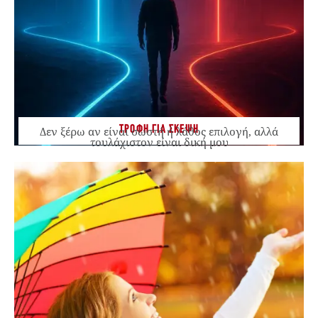
ΤΡΟΦΗ ΓΙΑ ΣΚΕΨΗ
Δεν ξέρω αν είναι σωστή ή λάθος επιλογή, αλλά
τουλάχιστον είναι δική μου