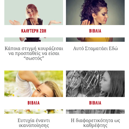
ΚΑΛΎΤΕΡΗ ΖΩΉ
ΒΙΒΛΊΑ
Κάποια στιγμή κουράζεσαι
Αυτό Σταματάει Εδώ
να προσπαθείς να είσαι
“σωστός”
ΒΙΒΛΊΑ
ΒΙΒΛΊΑ
Ευτυχία έναντι
Η διαφορετικότητα ως
ικανοποίησης
καθρέφτης