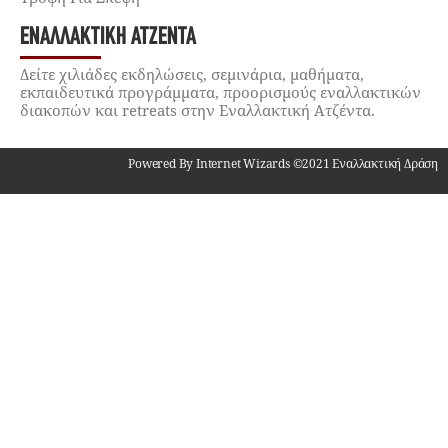
ΕΝΑΛΛΑΚΤΙΚΉ ΑΤΖΈΝΤΑ
Δείτε χιλιάδες εκδηλώσεις, σεμινάρια, μαθήματα,
εκπαιδευτικά προγράμματα, προορισμούς εναλλακτικών
διακοπών και retreats στην Εναλλακτική Ατζέντα.
Powered By Internet Wizards ©2021 Εναλλακτική Δράση