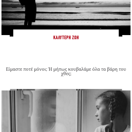
ΚΑΛΎΤΕΡΗ ΖΩΉ
Είμαστε ποτέ μόνοι; Ή μήπως κουβαλάμε όλα τα βάρη του
χθες;