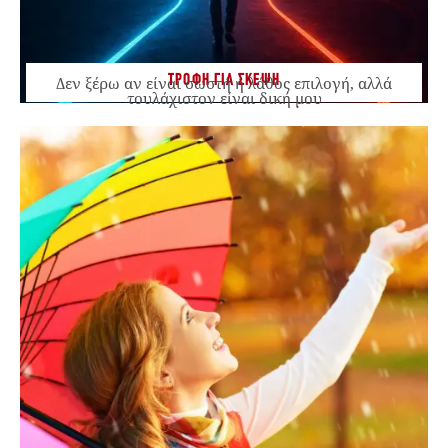
ΤΡΟΦΗ ΓΙΑ ΣΚΕΨΗ
Δεν ξέρω αν είναι σωστή ή λάθος επιλογή, αλλά
τουλάχιστον είναι δική μου