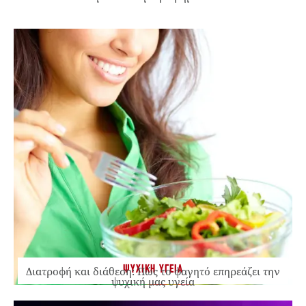
ΨΥΧΙΚΗ ΥΓΕΙΑ
Διατροφή και διάθεση: Πώς το φαγητό επηρεάζει την
ψυχική μας υγεία