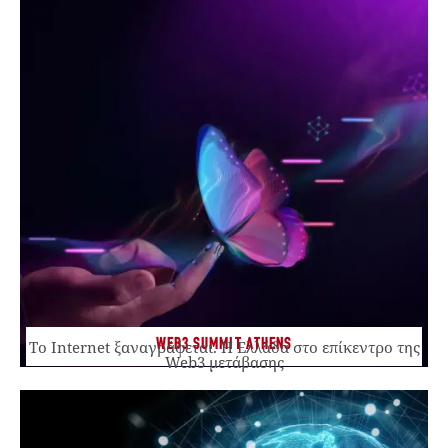
WEB3 SUMMIT ATHENS
Το Internet ξαναγράφεται. Η Ελλάδα στο επίκεντρο της
Web3 μετάβασης