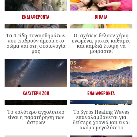
ΕΝΔΙΑΦΈΡΟΝΤΑ
ΒΙΒΛΊΑ
Τα 4 είδη συναισθημάτων
Οι σχέσεις θέλουν χέρια
που επιδρούν άμεσα στο
ενωμένα, ματιές καθαρές
σώμα και στη φυσιολογία
και καρδιά έτοιμη να
μας
μοιραστεί
ΚΑΛΎΤΕΡΗ ΖΩΉ
ΕΝΔΙΑΦΈΡΟΝΤΑ
Το καλύτερο αγχολυτικό
Το Syros Healing Waves
είναι η παρατήρηση των
επαναλαμβάνεται για
άστρων
δεύτερη χρονιά και είναι
ακόμα μεγαλύτερο