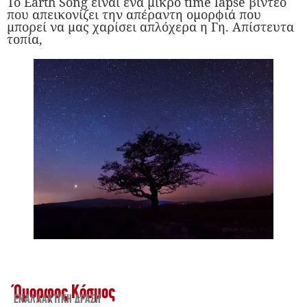
Το Earth Song είναι ένα μικρό time lapse βίντεο
που απεικονίζει την απέραντη ομορφιά που
μπορεί να μας χαρίσει απλόχερα η Γη. Απίστευτα
τοπία,
Όμορφος Κόσμος
ΕΝΑΛΛΑΚΤΙΚΉ ΔΡΆΣΗ