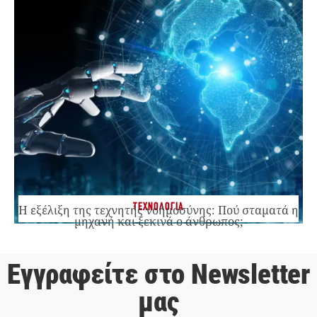
ΤΕΧΝΟΛΟΓΙΑ
Η εξέλιξη της τεχνητής νοημοσύνης: Πού σταματά η
μηχανή και ξεκινά ο άνθρωπος;
Εγγραφείτε στο Newsletter
μας