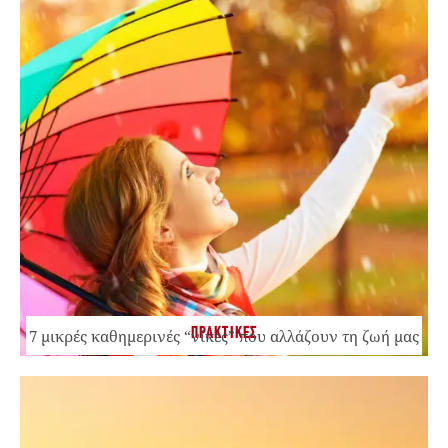
ΠΡΑΚΤΙΚΕΣ
7 μικρές καθημερινές “νίκες” που αλλάζουν τη ζωή μας