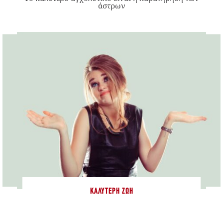
άστρων
ΚΑΛΎΤΕΡΗ ΖΩΉ