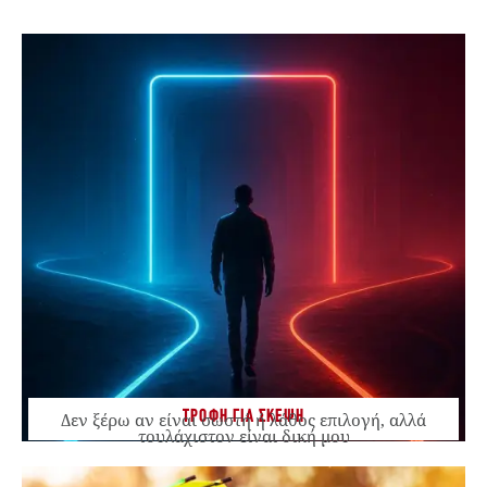
ΤΡΟΦΗ ΓΙΑ ΣΚΕΨΗ
Δεν ξέρω αν είναι σωστή ή λάθος επιλογή, αλλά
τουλάχιστον είναι δική μου