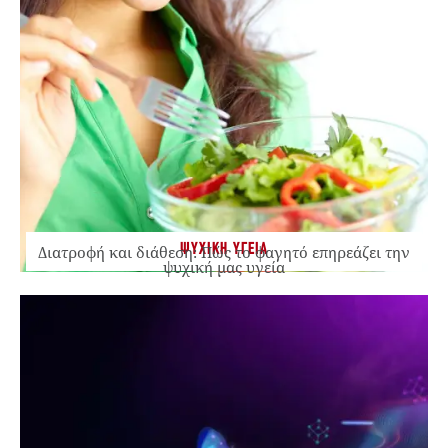
ΨΥΧΙΚΗ ΥΓΕΙΑ
Διατροφή και διάθεση: Πώς το φαγητό επηρεάζει την
ψυχική μας υγεία