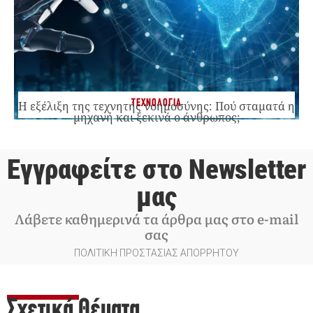
ΤΕΧΝΟΛΟΓΙΑ
Η εξέλιξη της τεχνητής νοημοσύνης: Πού σταματά η
μηχανή και ξεκινά ο άνθρωπος;
Εγγραφείτε στο Newsletter
μας
Λάβετε καθημερινά τα άρθρα μας στο e-mail
σας
ΠΟΛΙΤΙΚΗ ΠΡΟΣΤΑΣΙΑΣ ΑΠΟΡΡΗΤΟΥ
Σχετικά Θέματα