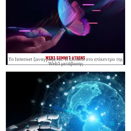
WEB3 SUMMIT ATHENS
Το Internet ξαναγράφεται. Η Ελλάδα στο επίκεντρο της
Web3 μετάβασης