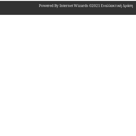
Powered By Internet Wizards ©2021 Εναλλακτική Δράση