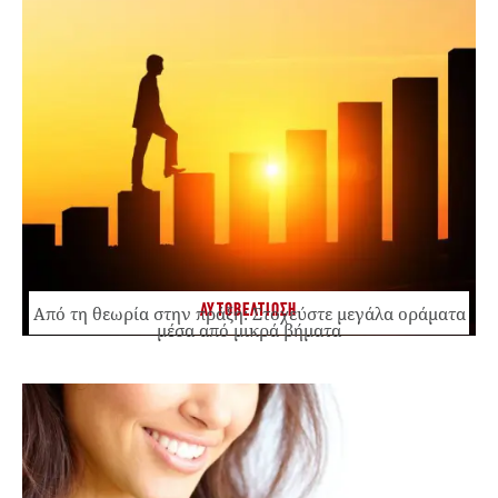
ΑΥΤΟΒΕΛΤΙΩΣΗ
Από τη θεωρία στην πράξη: Στοχεύστε μεγάλα οράματα
μέσα από μικρά βήματα