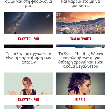
σώμα και στη φυσιολογία
και καρδιά έτοιμη να
μας
μοιραστεί
ΚΑΛΎΤΕΡΗ ΖΩΉ
ΕΝΔΙΑΦΈΡΟΝΤΑ
Το καλύτερο αγχολυτικό
Το Syros Healing Waves
είναι η παρατήρηση των
επαναλαμβάνεται για
άστρων
δεύτερη χρονιά και είναι
ακόμα μεγαλύτερο
ΚΑΛΎΤΕΡΗ ΖΩΉ
ΒΙΒΛΊΑ