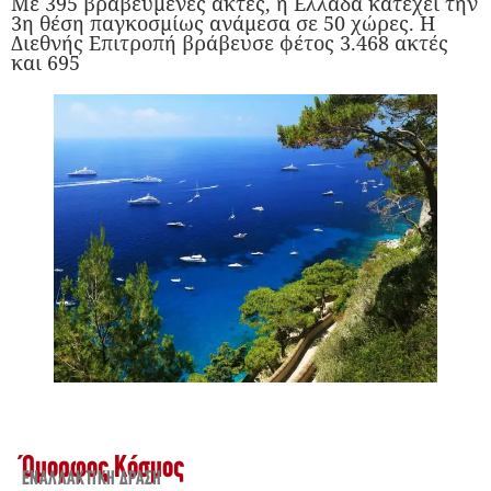
Με 395 βραβευμένες ακτές, η Ελλάδα κατέχει την
3η θέση παγκοσμίως ανάμεσα σε 50 χώρες. Η
Διεθνής Επιτροπή βράβευσε φέτος 3.468 ακτές
και 695
Όμορφος Κόσμος
ΕΝΑΛΛΑΚΤΙΚΉ ΔΡΆΣΗ