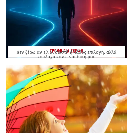
ΤΡΟΦΗ ΓΙΑ ΣΚΕΨΗ
Δεν ξέρω αν είναι σωστή ή λάθος επιλογή, αλλά
τουλάχιστον είναι δική μου