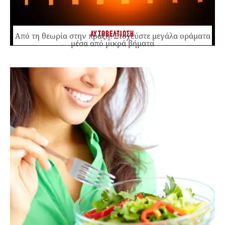
ΑΥΤΟΒΕΛΤΙΩΣΗ
Από τη θεωρία στην πράξη: Στοχεύστε μεγάλα οράματα
μέσα από μικρά βήματα