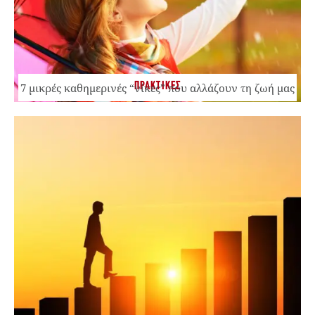
ΠΡΑΚΤΙΚΕΣ
7 μικρές καθημερινές “νίκες” που αλλάζουν τη ζωή μας