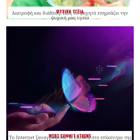
ΨΥΧΙΚΗ ΥΓΕΙΑ
Διατροφή και διάθεση: Πώς το φαγητό επηρεάζει την
ψυχική μας υγεία
WEB3 SUMMIT ATHENS
Το Internet ξαναγράφεται. Η Ελλάδα στο επίκεντρο της