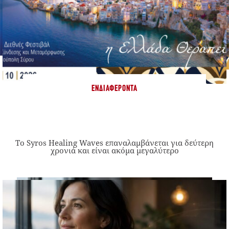
ΕΝΔΙΑΦΈΡΟΝΤΑ
Το Syros Healing Waves επαναλαμβάνεται για δεύτερη
χρονιά και είναι ακόμα μεγαλύτερο