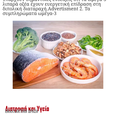
λιπαρά οξέα έχουν ευεργετική επίδραση στη
διπολική διαταραχή.Advertisment 2. Τα
συμπληρώματα ωμέγα-3
Διατροφή και Υγεία
ΕΝΑΛΛΑΚΤΙΚΉ ΔΡΆΣΗ