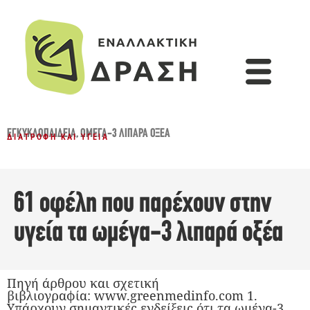
ΕΓΚΥΚΛΟΠΑΙΔΕΙΑ
,
ΩΜΈΓΑ-3 ΛΙΠΑΡΆ ΟΞΈΑ
ΔΙΑΤΡΟΦΉ ΚΑΙ ΥΓΕΊΑ
61 οφέλη που παρέχουν στην
υγεία τα ωμέγα-3 λιπαρά οξέα
Πηγή άρθρου και σχετική
βιβλιογραφία: www.greenmedinfo.com 1.
Υπάρχουν σημαντικές ενδείξεις ότι τα ωμέγα-3