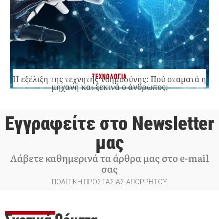
ΤΕΧΝΟΛΟΓΙΑ
Η εξέλιξη της τεχνητής νοημοσύνης: Πού σταματά η
μηχανή και ξεκινά ο άνθρωπος;
Εγγραφείτε στο Newsletter
μας
Λάβετε καθημερινά τα άρθρα μας στο e-mail
σας
ΠΟΛΙΤΙΚΗ ΠΡΟΣΤΑΣΙΑΣ ΑΠΟΡΡΗΤΟΥ