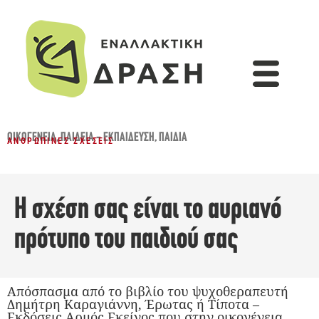
ΟΙΚΟΓΈΝΕΙΑ
,
ΠΑΙΔΕΊΑ - ΕΚΠΑΊΔΕΥΣΗ
,
ΠΑΙΔΙΆ
ΑΝΘΡΏΠΙΝΕΣ ΣΧΈΣΕΙΣ
Η σχέση σας είναι το αυριανό
πρότυπο του παιδιού σας
Aπόσπασμα από το βιβλίο του ψυχοθεραπευτή
Δημήτρη Καραγιάννη, Έρωτας ή Τίποτα –
Εκδόσεις Αρμός Εκείνος που στην οικογένεια