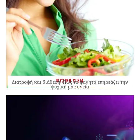
ΨΥΧΙΚΗ ΥΓΕΙΑ
Διατροφή και διάθεση: Πώς το φαγητό επηρεάζει την
ψυχική μας υγεία