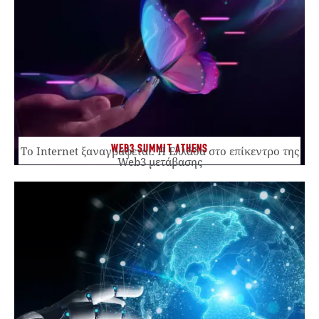
WEB3 SUMMIT ATHENS
Το Internet ξαναγράφεται. Η Ελλάδα στο επίκεντρο της
Web3 μετάβασης