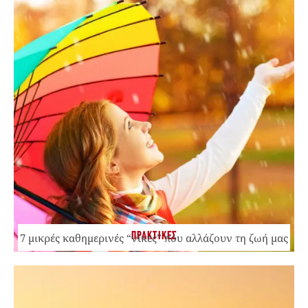
ΠΡΑΚΤΙΚΕΣ
7 μικρές καθημερινές “νίκες” που αλλάζουν τη ζωή μας