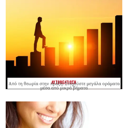
ΑΥΤΟΒΕΛΤΙΩΣΗ
Από τη θεωρία στην πράξη: Στοχεύστε μεγάλα οράματα
μέσα από μικρά βήματα