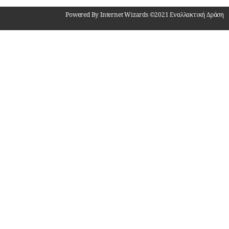
Powered By Internet Wizards ©2021 Εναλλακτική Δράση