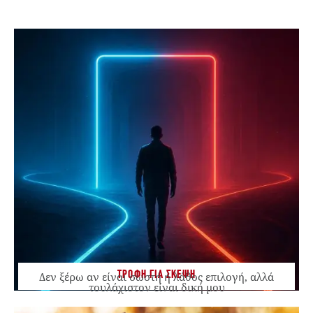
ΤΡΟΦΗ ΓΙΑ ΣΚΕΨΗ
Δεν ξέρω αν είναι σωστή ή λάθος επιλογή, αλλά
τουλάχιστον είναι δική μου