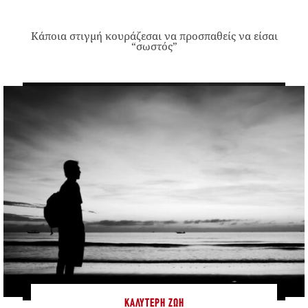
Κάποια στιγμή κουράζεσαι να προσπαθείς να είσαι
“σωστός”
ΚΑΛΎΤΕΡΗ ΖΩΉ