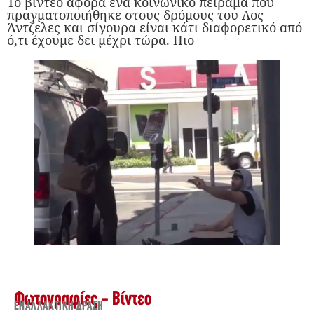
Το βίντεο αφορά ένα κοινωνικό πείραμα που
πραγματοποιήθηκε στους δρόμους του Λος
Άντζελες και σίγουρα είναι κάτι διαφορετικό από
ό,τι έχουμε δει μέχρι τώρα. Πιο
Φωτογραφίες - Βίντεο
ΕΝΑΛΛΑΚΤΙΚΉ ΔΡΆΣΗ