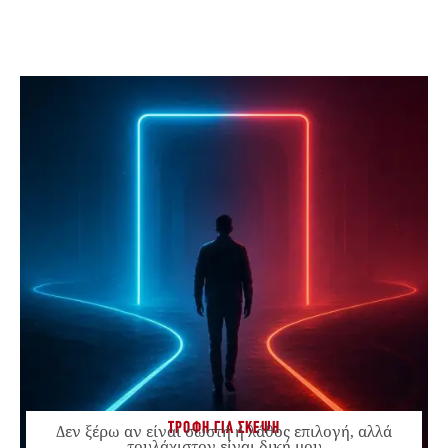
ΤΡΟΦΗ ΓΙΑ ΣΚΕΨΗ
Δεν ξέρω αν είναι σωστή ή λάθος επιλογή, αλλά
τουλάχιστον είναι δική μου