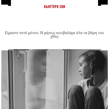
ΚΑΛΎΤΕΡΗ ΖΩΉ
Είμαστε ποτέ μόνοι; Ή μήπως κουβαλάμε όλα τα βάρη του
χθες;