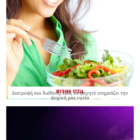
ΨΥΧΙΚΗ ΥΓΕΙΑ
Διατροφή και διάθεση: Πώς το φαγητό επηρεάζει την
ψυχική μας υγεία