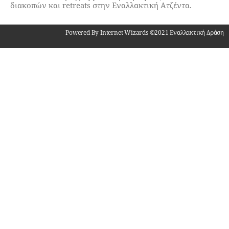
διακοπών και retreats στην Εναλλακτική Ατζέντα.
Powered By Internet Wizards ©2021 Εναλλακτική Δράση