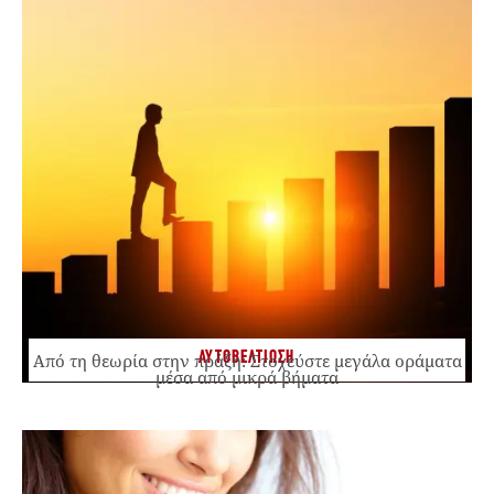
ΑΥΤΟΒΕΛΤΙΩΣΗ
Από τη θεωρία στην πράξη: Στοχεύστε μεγάλα οράματα
μέσα από μικρά βήματα