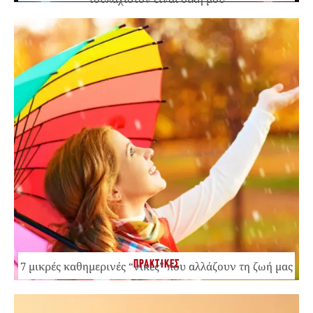
ΠΡΑΚΤΙΚΕΣ
7 μικρές καθημερινές “νίκες” που αλλάζουν τη ζωή μας