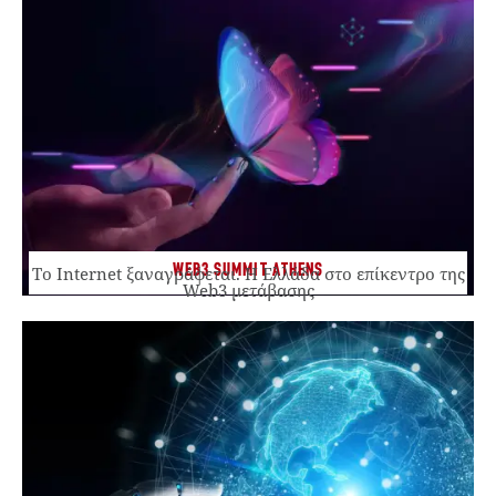
WEB3 SUMMIT ATHENS
Το Internet ξαναγράφεται. Η Ελλάδα στο επίκεντρο της
Web3 μετάβασης