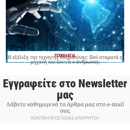
ΤΕΧΝΟΛΟΓΙΑ
Η εξέλιξη της τεχνητής νοημοσύνης: Πού σταματά η
μηχανή και ξεκινά ο άνθρωπος;
Εγγραφείτε στο Newsletter
μας
Λάβετε καθημερινά τα άρθρα μας στο e-mail
σας
ΠΟΛΙΤΙΚΗ ΠΡΟΣΤΑΣΙΑΣ ΑΠΟΡΡΗΤΟΥ