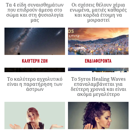
Τα 4 είδη συναισθημάτων
Οι σχέσεις θέλουν χέρια
που επιδρούν άμεσα στο
ενωμένα, ματιές καθαρές
σώμα και στη φυσιολογία
και καρδιά έτοιμη να
μας
μοιραστεί
ΚΑΛΎΤΕΡΗ ΖΩΉ
ΕΝΔΙΑΦΈΡΟΝΤΑ
Το καλύτερο αγχολυτικό
Το Syros Healing Waves
είναι η παρατήρηση των
επαναλαμβάνεται για
άστρων
δεύτερη χρονιά και είναι
ακόμα μεγαλύτερο