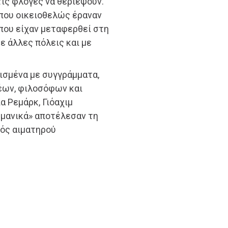
τις φλόγες να θεριέψουν.
 που οικειοθελώς έραναν
 που είχαν μεταφερθεί στη
ε άλλες πόλεις και με
μισμένα με συγγράμματα,
έων, φιλοσόφων και
α Ρεμάρκ, Γιόαχιμ
ρμανικά» αποτέλεσαν τη
ός αιματηρού