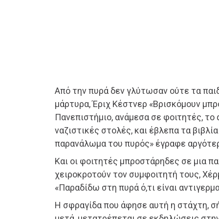
Από την πυρά δεν γλύτωσαν ούτε τα παι
μάρτυρα, Έριχ Κέστνερ «Βρισκόμουν μπρ
Πανεπιστήμιο, ανάμεσα σε φοιτητές, το 
ναζιστικές στολές, και έβλεπα τα βιβλία
παρανάλωμα του πυρός» έγραφε αργότε
Και οι φοιτητές μπροστάρηδες σε μια π
χειροκροτούν τον συμφοιτητή τους, Χέρ
«Παραδίδω στη πυρά ό,τι είναι αντιγερμα
Η σφραγίδα που άφησε αυτή η στάχτη, σ
μετά, μετατρέπεται σε εκδηλώσεις στη