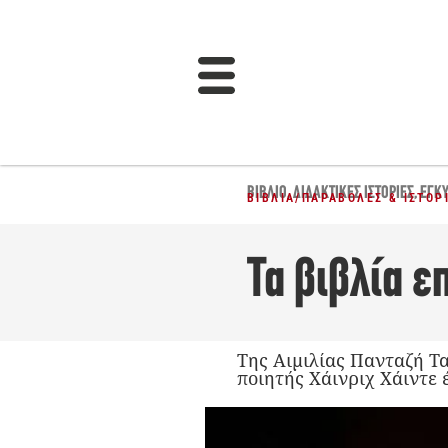
ΒΙΒΛΊΟ
,
ΔΙΔΑΚΤΙΚΈΣ ΙΣΤΟΡΊΕΣ
,
ΕΓΚ
ΒΙΒΛΊΑ
/
ΠΑΡΑΒΟΛΈΣ & ΙΣΤΟΡ
Τα βιβλία ε
Της Αιμιλίας Πανταζή Τα
ποιητής Χάινριχ Χάιντε 