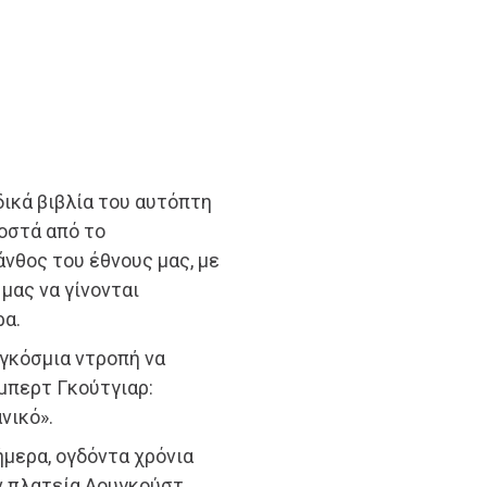
δικά βιβλία του αυτόπτη
οστά από το
άνθος του έθνους μας, με
 μας να γίνονται
ρα.
αγκόσμια ντροπή να
μπερτ Γκούτγιαρ:
νικό».
ήμερα, ογδόντα χρόνια
ν πλατεία Αουγκούστ