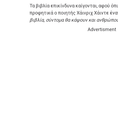
Τα βιβλία επικίνδυνα καίγονται, αφού όπ
προφητικά ο ποιητής Χάινριχ Χάιντε ένα
βιβλία, σύντομα θα κάψουν και ανθρώπου
Advertisment