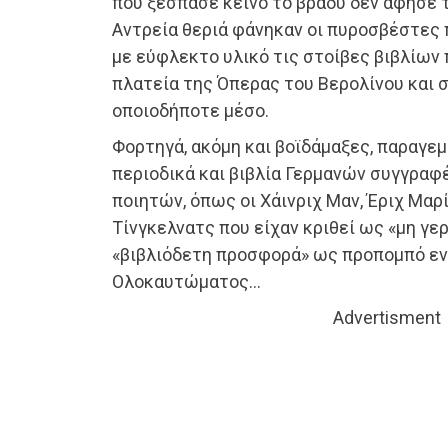
που ξέσπασε κείνο το βράδυ δεν άφησε 
Αντρεία θεριά φάνηκαν οι πυροσβέστες
με εύφλεκτο υλικό τις στοίβες βιβλίων
πλατεία της Όπερας του Βερολίνου και σ
οποιοδήποτε μέσο.
Φορτηγά, ακόμη και βοϊδάμαξες, παραγε
περιοδικά και βιβλία Γερμανών συγγραφ
ποιητών, όπως οι Χάινριχ Μαν, Έριχ Μαρί
Τίνγκελνατς που είχαν κριθεί ως «μη γε
«βιβλιόδετη προσφορά» ως προπομπό εν
Ολοκαυτώματος…
Advertisment