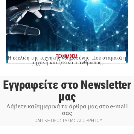
ΤΕΧΝΟΛΟΓΙΑ
Η εξέλιξη της τεχνητής νοημοσύνης: Πού σταματά η
μηχανή και ξεκινά ο άνθρωπος;
Εγγραφείτε στο Newsletter
μας
Λάβετε καθημερινά τα άρθρα μας στο e-mail
σας
ΠΟΛΙΤΙΚΗ ΠΡΟΣΤΑΣΙΑΣ ΑΠΟΡΡΗΤΟΥ