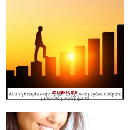
ΑΥΤΟΒΕΛΤΙΩΣΗ
Από τη θεωρία στην πράξη: Στοχεύστε μεγάλα οράματα
μέσα από μικρά βήματα