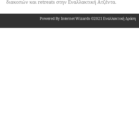
διακοπών και retreats στην Εναλλακτική Ατζέντα.
Powered By Internet Wizards ©2021 Εναλλακτική Δράση