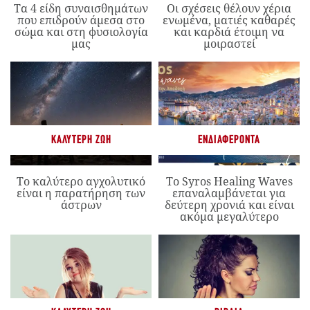
Τα 4 είδη συναισθημάτων
Οι σχέσεις θέλουν χέρια
που επιδρούν άμεσα στο
ενωμένα, ματιές καθαρές
σώμα και στη φυσιολογία
και καρδιά έτοιμη να
μας
μοιραστεί
ΚΑΛΎΤΕΡΗ ΖΩΉ
ΕΝΔΙΑΦΈΡΟΝΤΑ
Το καλύτερο αγχολυτικό
Το Syros Healing Waves
είναι η παρατήρηση των
επαναλαμβάνεται για
άστρων
δεύτερη χρονιά και είναι
ακόμα μεγαλύτερο