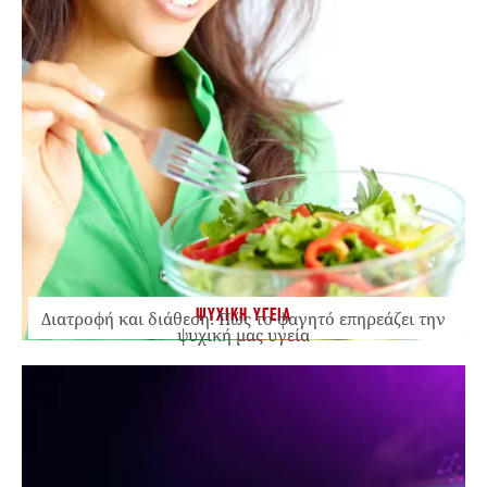
ΨΥΧΙΚΗ ΥΓΕΙΑ
Διατροφή και διάθεση: Πώς το φαγητό επηρεάζει την
ψυχική μας υγεία