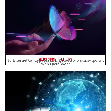
WEB3 SUMMIT ATHENS
Το Internet ξαναγράφεται. Η Ελλάδα στο επίκεντρο της
Web3 μετάβασης