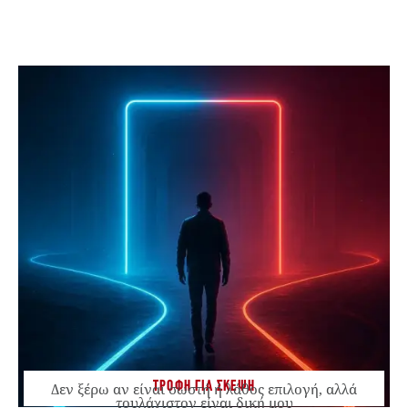
ΤΡΟΦΗ ΓΙΑ ΣΚΕΨΗ
Δεν ξέρω αν είναι σωστή ή λάθος επιλογή, αλλά
τουλάχιστον είναι δική μου