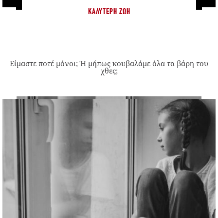
ΚΑΛΎΤΕΡΗ ΖΩΉ
Είμαστε ποτέ μόνοι; Ή μήπως κουβαλάμε όλα τα βάρη του
χθες;