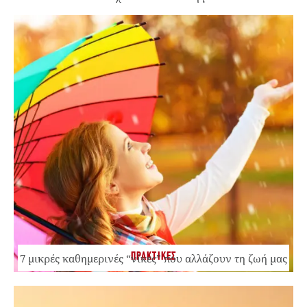
ΠΡΑΚΤΙΚΕΣ
7 μικρές καθημερινές “νίκες” που αλλάζουν τη ζωή μας