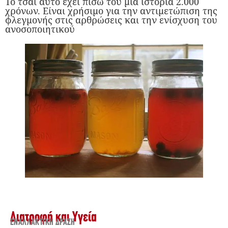
Το τσάι αυτό έχει πίσω του μια ιστορία 2.000
χρόνων. Είναι χρήσιμο για την αντιμετώπιση της
φλεγμονής στις αρθρώσεις και την ενίσχυση του
ανοσοποιητικού
Διατροφή και Υγεία
ΕΝΑΛΛΑΚΤΙΚΉ ΔΡΆΣΗ