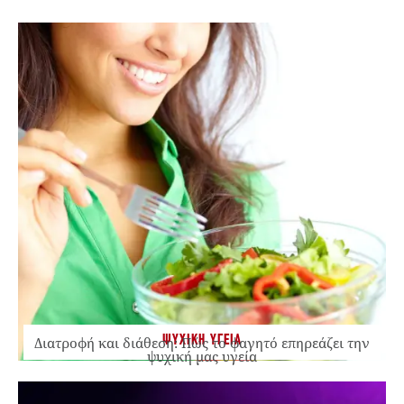
ΨΥΧΙΚΗ ΥΓΕΙΑ
Διατροφή και διάθεση: Πώς το φαγητό επηρεάζει την
ψυχική μας υγεία