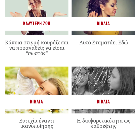
ΚΑΛΎΤΕΡΗ ΖΩΉ
ΒΙΒΛΊΑ
Κάποια στιγμή κουράζεσαι
Αυτό Σταματάει Εδώ
να προσπαθείς να είσαι
“σωστός”
ΒΙΒΛΊΑ
ΒΙΒΛΊΑ
Ευτυχία έναντι
Η διαφορετικότητα ως
ικανοποίησης
καθρέφτης