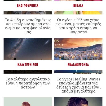
ΕΝΔΙΑΦΈΡΟΝΤΑ
ΒΙΒΛΊΑ
Τα 4 είδη συναισθημάτων
Οι σχέσεις θέλουν χέρια
που επιδρούν άμεσα στο
ενωμένα, ματιές καθαρές
σώμα και στη φυσιολογία
και καρδιά έτοιμη να
μας
μοιραστεί
ΚΑΛΎΤΕΡΗ ΖΩΉ
ΕΝΔΙΑΦΈΡΟΝΤΑ
Το καλύτερο αγχολυτικό
Το Syros Healing Waves
είναι η παρατήρηση των
επαναλαμβάνεται για
άστρων
δεύτερη χρονιά και είναι
ακόμα μεγαλύτερο