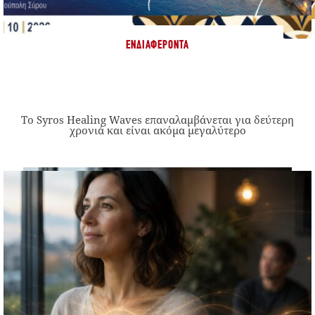
ΕΝΔΙΑΦΈΡΟΝΤΑ
Το Syros Healing Waves επαναλαμβάνεται για δεύτερη
χρονιά και είναι ακόμα μεγαλύτερο