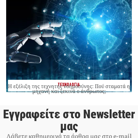
ΤΕΧΝΟΛΟΓΙΑ
Η εξέλιξη της τεχνητής νοημοσύνης: Πού σταματά η
μηχανή και ξεκινά ο άνθρωπος;
Εγγραφείτε στο Newsletter
μας
Λάβετε καθημερινά τα άρθρα μας στο e-mail