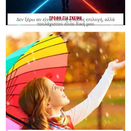
ΤΡΟΦΗ ΓΙΑ ΣΚΕΨΗ
Δεν ξέρω αν είναι σωστή ή λάθος επιλογή, αλλά
τουλάχιστον είναι δική μου