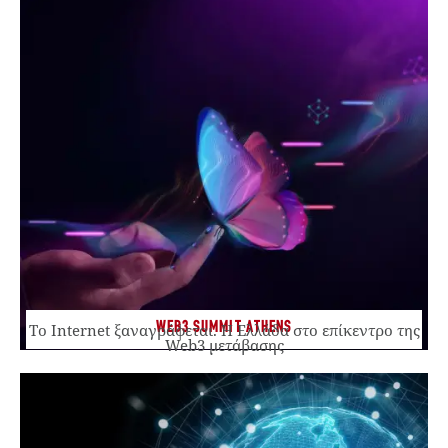
WEB3 SUMMIT ATHENS
Το Internet ξαναγράφεται. Η Ελλάδα στο επίκεντρο της
Web3 μετάβασης