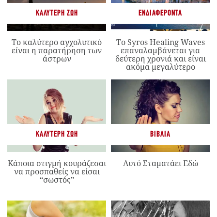
ΚΑΛΎΤΕΡΗ ΖΩΉ
ΕΝΔΙΑΦΈΡΟΝΤΑ
Το καλύτερο αγχολυτικό
Το Syros Healing Waves
είναι η παρατήρηση των
επαναλαμβάνεται για
άστρων
δεύτερη χρονιά και είναι
ακόμα μεγαλύτερο
ΚΑΛΎΤΕΡΗ ΖΩΉ
ΒΙΒΛΊΑ
Κάποια στιγμή κουράζεσαι
Αυτό Σταματάει Εδώ
να προσπαθείς να είσαι
“σωστός”