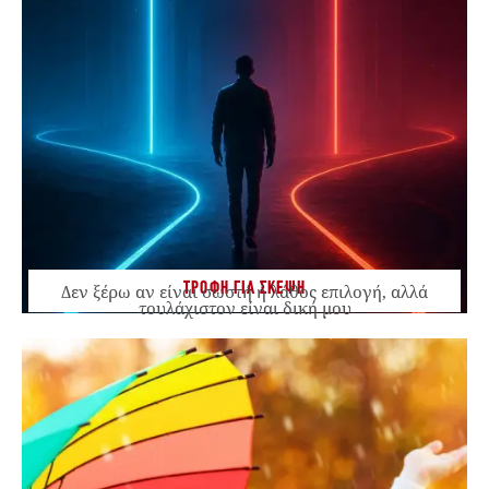
ΤΡΟΦΗ ΓΙΑ ΣΚΕΨΗ
Δεν ξέρω αν είναι σωστή ή λάθος επιλογή, αλλά
τουλάχιστον είναι δική μου