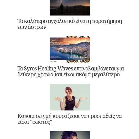
Το καλύτερο αγχολυτικό είναι η παρατήρηση
των άστρων
Το Syros Healing Waves επαναλαμβάνεται για
δεύτερη χρονιά και είναι ακόμα μεγαλύτερο
Κάποια στιγμή κουράζεσαι να προσπαθείς να
είσαι “σωστός”