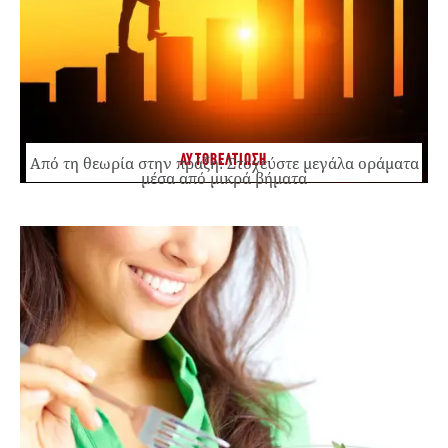
ΑΥΤΟΒΕΛΤΙΩΣΗ
Από τη θεωρία στην πράξη: Στοχεύστε μεγάλα οράματα
μέσα από μικρά βήματα