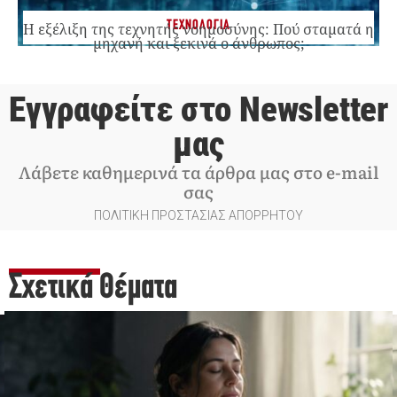
ΤΕΧΝΟΛΟΓΙΑ
Η εξέλιξη της τεχνητής νοημοσύνης: Πού σταματά η
μηχανή και ξεκινά ο άνθρωπος;
Εγγραφείτε στο Newsletter
μας
Λάβετε καθημερινά τα άρθρα μας στο e-mail
σας
ΠΟΛΙΤΙΚΗ ΠΡΟΣΤΑΣΙΑΣ ΑΠΟΡΡΗΤΟΥ
Σχετικά Θέματα