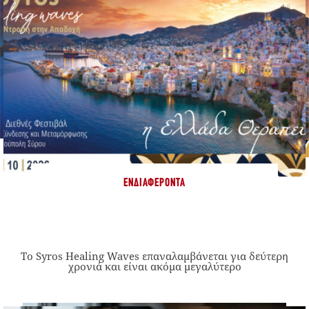
ΕΝΔΙΑΦΈΡΟΝΤΑ
Το Syros Healing Waves επαναλαμβάνεται για δεύτερη
χρονιά και είναι ακόμα μεγαλύτερο