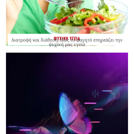
ΨΥΧΙΚΗ ΥΓΕΙΑ
Διατροφή και διάθεση: Πώς το φαγητό επηρεάζει την
ψυχική μας υγεία