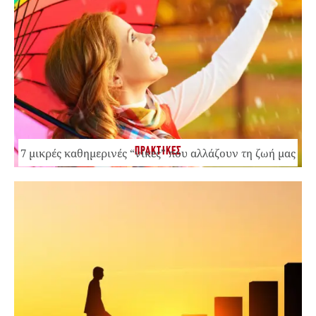
ΠΡΑΚΤΙΚΕΣ
7 μικρές καθημερινές “νίκες” που αλλάζουν τη ζωή μας