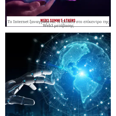
WEB3 SUMMIT ATHENS
Το Internet ξαναγράφεται. Η Ελλάδα στο επίκεντρο της
Web3 μετάβασης