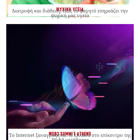
ΨΥΧΙΚΗ ΥΓΕΙΑ
Διατροφή και διάθεση: Πώς το φαγητό επηρεάζει την
ψυχική μας υγεία
WEB3 SUMMIT ATHENS
Το Internet ξαναγράφεται. Η Ελλάδα στο επίκεντρο της
Web3 μετάβασης