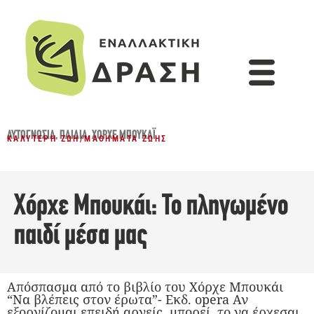
ΑΥΤΟΓΝΩΣΊΑ
,
ΠΑΙΔΙΆ
,
ΧΌΡΧΕ ΜΠΟΥΚΆΙ
ΚΑΛΎΤΕΡΗ ΖΩΉ
/
ΜΑΘΉΜΑΤΑ ΖΩΉΣ
Χόρχε Μπουκάι: Το πληγωμένο
παιδί μέσα μας
Απόσπασμα από το βιβλίο του Χόρχε Μπουκάι
“Να βλέπεις στον έρωτα”- Εκδ. opera Αν
εξοργίζομαι επειδή αργείς, μπορεί, το να έρχεσαι