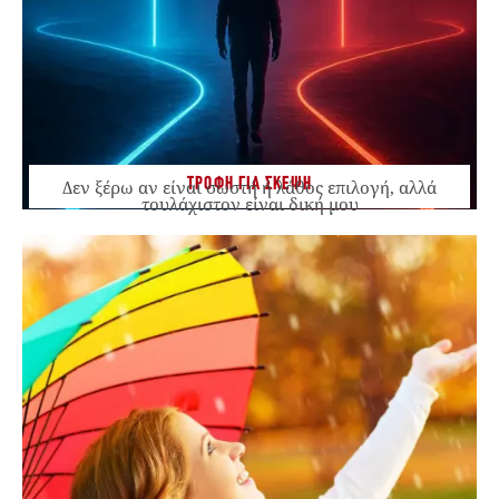
ΤΡΟΦΗ ΓΙΑ ΣΚΕΨΗ
Δεν ξέρω αν είναι σωστή ή λάθος επιλογή, αλλά
τουλάχιστον είναι δική μου