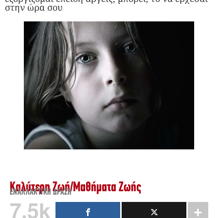
στην ώρα σου
Καλύτερη Ζωή
/
Μαθήματα Ζωής
ΕΝΑΛΛΑΚΤΙΚΉ ΔΡΆΣΗ
7.5k