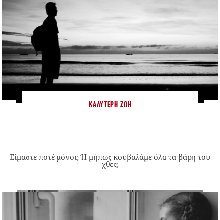
ΚΑΛΎΤΕΡΗ ΖΩΉ
Είμαστε ποτέ μόνοι; Ή μήπως κουβαλάμε όλα τα βάρη του
χθες;