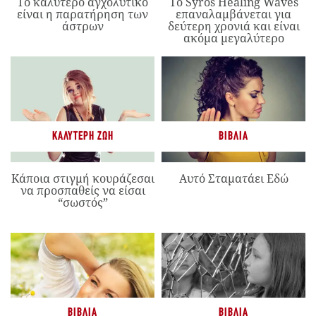
Το καλύτερο αγχολυτικό
Το Syros Healing Waves
είναι η παρατήρηση των
επαναλαμβάνεται για
άστρων
δεύτερη χρονιά και είναι
ακόμα μεγαλύτερο
ΚΑΛΎΤΕΡΗ ΖΩΉ
ΒΙΒΛΊΑ
Κάποια στιγμή κουράζεσαι
Αυτό Σταματάει Εδώ
να προσπαθείς να είσαι
“σωστός”
ΒΙΒΛΊΑ
ΒΙΒΛΊΑ