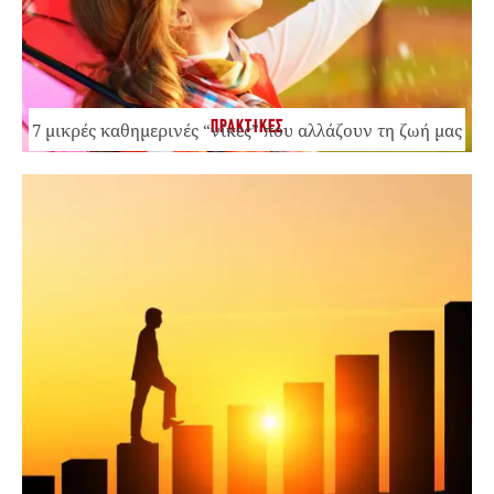
ΠΡΑΚΤΙΚΕΣ
7 μικρές καθημερινές “νίκες” που αλλάζουν τη ζωή μας