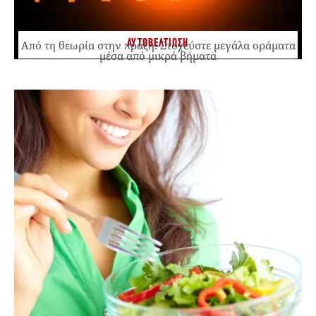
ΑΥΤΟΒΕΛΤΙΩΣΗ
Από τη θεωρία στην πράξη: Στοχεύστε μεγάλα οράματα
μέσα από μικρά βήματα