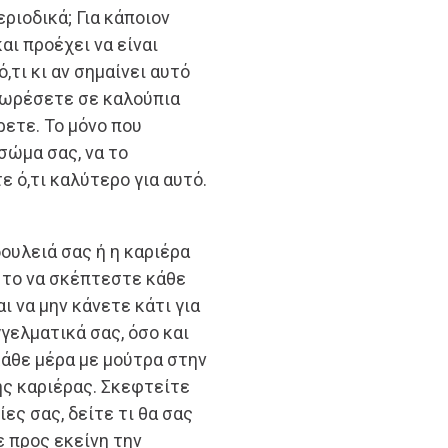
εριοδικά; Για κάποιον
αι προέχει να είναι
,τι κι αν σημαίνει αυτό
χωρέσετε σε καλούπια
ρετε. Το μόνο που
σώμα σας, να το
ε ό,τι καλύτερο για αυτό.
δουλειά σας ή η καριέρα
ά το να σκέπτεστε κάθε
ι να μην κάνετε κάτι για
γελματικά σας, όσο και
κάθε μέρα με μούτρα στην
ής καριέρας. Σκεφτείτε
ες σας, δείτε τι θα σας
ε προς εκείνη την