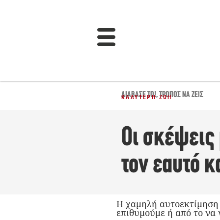
ΔΙΆΒΑΣΈ ΤΟ!
,
ΤΡΌΠΟΣ ΝΑ ΖΕΙΣ
ΚΑΛΎΤΕΡΗ ΖΩΉ
Οι σκέψεις 
τον εαυτό κ
Η χαμηλή αυτοεκτίμηση ε
επιθυμούμε ή από το να