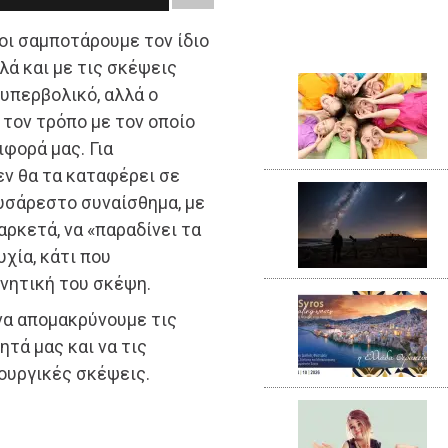
ιοι σαμποτάρουμε τον ίδιο
λλά και με τις σκέψεις
 υπερβολικό, αλλά ο
τον τρόπο με τον οποίο
φορά μας. Για
εν θα τα καταφέρει σε
δυσάρεστο συναίσθημα, με
ρκετά, να «παραδίνει τα
υχία, κάτι που
ρνητική του σκέψη.
 να απομακρύνουμε τις
τά μας και να τις
ουργικές σκέψεις.