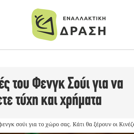
ς του Φενγκ Σούι για να
τε τύχη και χρήματα
νγκ σούι για το χώρο σας. Κάτι θα ξέρουν οι Κινέζοι