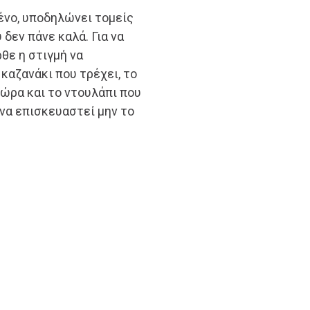
ένο, υποδηλώνει τομείς
 δεν πάνε καλά. Για να
θε η στιγμή να
καζανάκι που τρέχει, το
τώρα και το ντουλάπι που
ν να επισκευαστεί μην το