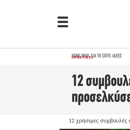
FENG SHUI
,
ΓΙΑ ΤΟ ΣΠΊΤΙ
,
ΙΔΈΕΣ
ΠΡΑΚΤΙΚΈΣ
12 συμβουλέ
προσελκύσε
12 χρήσιμες συμβουλές φε