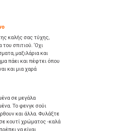
νο
της καλής σας τύχης,
 του σπιτιού. ‘Οχι
ματα, μαξιλάρια και
ήμα πάει και πέφτει όπου
ναι και μια χαρά
μένα σε μεγάλα
ένα. Το φενγκ σούι
έρθουν και άλλα. Φυλάξτε
 σε κουτί χρώματος -καλά
πρέπει να είναι