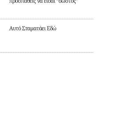
προσπαθείς να είσαι “σωστός”
Αυτό Σταματάει Εδώ