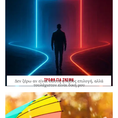
ΤΡΟΦΗ ΓΙΑ ΣΚΕΨΗ
Δεν ξέρω αν είναι σωστή ή λάθος επιλογή, αλλά
τουλάχιστον είναι δική μου