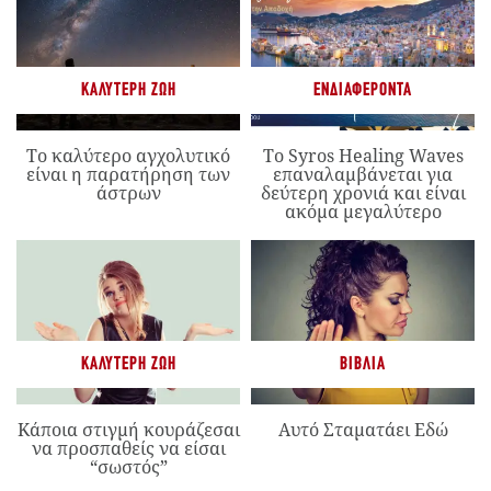
ΚΑΛΎΤΕΡΗ ΖΩΉ
ΕΝΔΙΑΦΈΡΟΝΤΑ
Το καλύτερο αγχολυτικό
Το Syros Healing Waves
είναι η παρατήρηση των
επαναλαμβάνεται για
άστρων
δεύτερη χρονιά και είναι
ακόμα μεγαλύτερο
ΚΑΛΎΤΕΡΗ ΖΩΉ
ΒΙΒΛΊΑ
Κάποια στιγμή κουράζεσαι
Αυτό Σταματάει Εδώ
να προσπαθείς να είσαι
“σωστός”