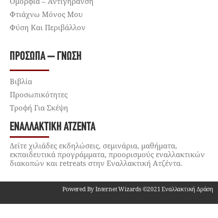
Ομορφιά – Αντιγήρανση
Φτιάχνω Μόνος Μου
Φύση Και Περιβάλλον
ΠΡΌΣΩΠΑ – ΓΝΏΣΗ
Βιβλία
Προσωπικότητες
Τροφή Για Σκέψη
ΕΝΑΛΛΑΚΤΙΚΉ ΑΤΖΈΝΤΑ
Δείτε χιλιάδες εκδηλώσεις, σεμινάρια, μαθήματα,
εκπαιδευτικά προγράμματα, προορισμούς εναλλακτικών
διακοπών και retreats στην Εναλλακτική Ατζέντα.
Powered By Internet Wizards ©2021 Εναλλακτική Δράση