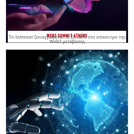
WEB3 SUMMIT ATHENS
Το Internet ξαναγράφεται. Η Ελλάδα στο επίκεντρο της
Web3 μετάβασης