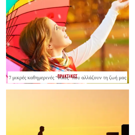
ΠΡΑΚΤΙΚΕΣ
7 μικρές καθημερινές “νίκες” που αλλάζουν τη ζωή μας