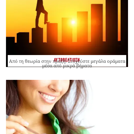
ΑΥΤΟΒΕΛΤΙΩΣΗ
Από τη θεωρία στην πράξη: Στοχεύστε μεγάλα οράματα
μέσα από μικρά βήματα