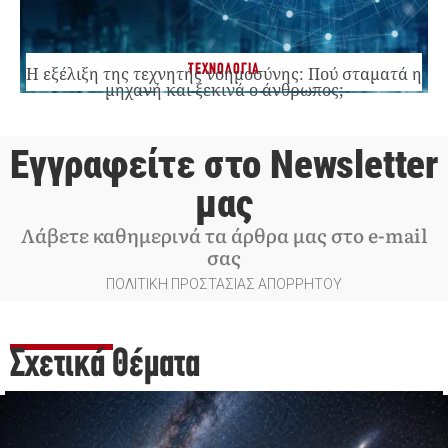
ΤΕΧΝΟΛΟΓΙΑ
Η εξέλιξη της τεχνητής νοημοσύνης: Πού σταματά η
μηχανή και ξεκινά ο άνθρωπος;
Εγγραφείτε στο Newsletter
μας
Λάβετε καθημερινά τα άρθρα μας στο e-mail
σας
ΠΟΛΙΤΙΚΗ ΠΡΟΣΤΑΣΙΑΣ ΑΠΟΡΡΗΤΟΥ
Σχετικά Θέματα