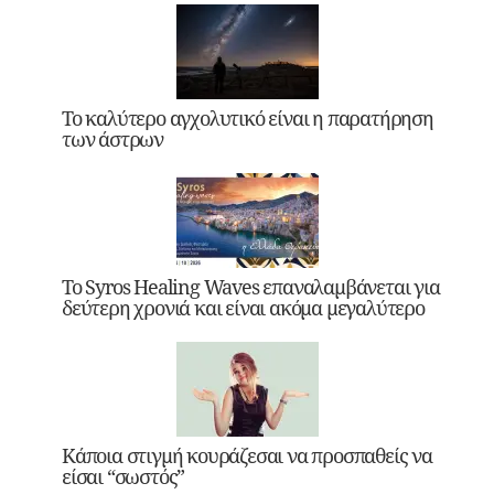
Το καλύτερο αγχολυτικό είναι η παρατήρηση
των άστρων
Το Syros Healing Waves επαναλαμβάνεται για
δεύτερη χρονιά και είναι ακόμα μεγαλύτερο
Κάποια στιγμή κουράζεσαι να προσπαθείς να
είσαι “σωστός”