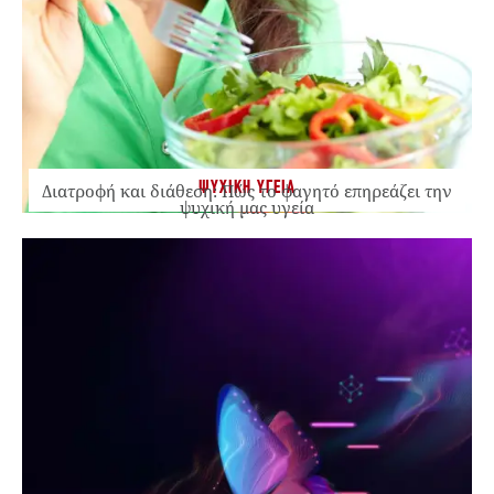
ΨΥΧΙΚΗ ΥΓΕΙΑ
Διατροφή και διάθεση: Πώς το φαγητό επηρεάζει την
ψυχική μας υγεία