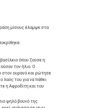
φραση μίσους έλαμψε στα
αποκρίθηκε:
 βασίλειο όπου ζούσε η
ούσαν τον ήλιο. Ο
υ στον ουρανό και ρώτησε
ο λαός του για να πάθει
τε η Αφροδίτη και του
πιο ψηλό βουνό της
εκεί, ανάμεσα σε γη κι