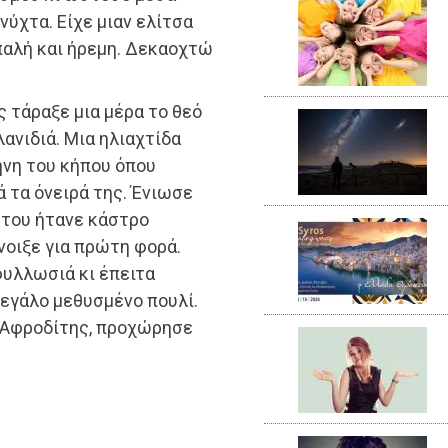
ύχτα. Είχε μιαν ελίτσα
παλή και ήρεμη. Δεκαοχτώ
 τάραξε μια μέρα το θεό
λανιδιά. Μια ηλιαχτίδα
λήνη του κήπου όπου
 τα όνειρά της. Ένιωσε
 του ήτανε κάστρο
νοιξε για πρώτη φορά.
φυλλωσιά κι έπειτα
μεγάλο μεθυσμένο πουλί.
ς Αφροδίτης, προχώρησε