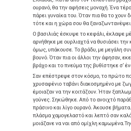
ουρανό, θα την αφήσεις μοναχή. Ένα τέρας
πάρει γυναίκα του. Όταν πια θα το χουν δ
τότε και η χώρα σου θα ξαναζωντανέψει
Ο βασιλιάς έσκυψε το κεφάλι, έκλαψε μ
αρνήθηκε με ουρλιαχτά να θυσιάσει την 
όμως, υπάκουσε. Το βράδυ, με μεγάλη συ
βουνό. Όταν πια οι άλλοι την άφησαν, ε
βράχο και το πνεύμα της βυθίστηκε σ’ έ
Σαν επέστρεψε στον κόσμο, το πρώτο πο
χρυσαφένιο ταβάνι διακοσμημένο με ζω
έμοιαζαν να την κοιτάζουν. Ήταν ξαπλωμ
γούνες. Σηκώθηκε. Από το ανοιχτό παράθ
πράσινο και λίγο ουρανό. Άκουσε βήματα
πλάσμα χαμογελαστό και λεπτό σαν καλάμ
μοιάζανε να ναι από ομίχλη καμωμένα.Τη