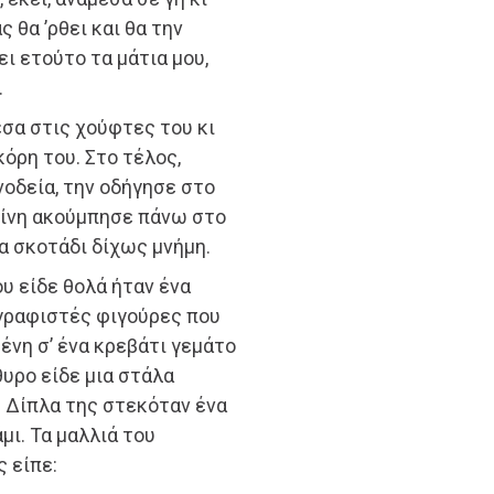
 θα ’ρθει και θα την
ει ετούτο τα μάτια μου,
.
έσα στις χούφτες του κι
κόρη του. Στο τέλος,
νοδεία, την οδήγησε στο
κείνη ακούμπησε πάνω στο
να σκοτάδι δίχως μνήμη.
υ είδε θολά ήταν ένα
γραφιστές φιγούρες που
ένη σ’ ένα κρεβάτι γεμάτο
υρο είδε μια στάλα
. Δίπλα της στεκόταν ένα
ι. Τα μαλλιά του
ς είπε: