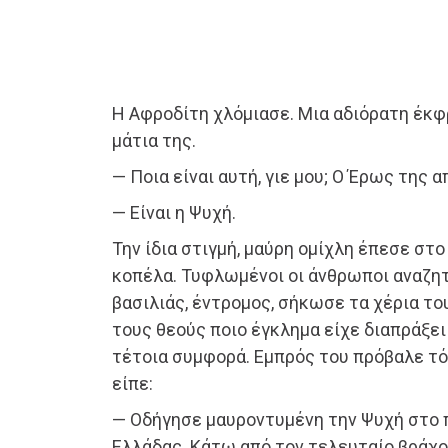
Η Αφροδίτη χλόμιασε. Μια αδιόρατη έκ
μάτια της.
— Ποια είναι αυτή, γιε μου; Ο Έρως της 
— Είναι η Ψυχή.
Την ίδια στιγμή, μαύρη ομίχλη έπεσε στο
κοπέλα. Τυφλωμένοι οι άνθρωποι αναζητ
βασιλιάς, έντρομος, σήκωσε τα χέρια το
τους θεούς ποιο έγκλημα είχε διαπράξει 
τέτοια συμφορά. Εμπρός του πρόβαλε τό
είπε:
— Οδήγησε μαυροντυμένη την Ψυχή στο 
Ελλάδας. Κάτω από τον τελευταίο βράχο, 