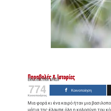
Παραβολές & Ιστορίες
ΕΝΑΛΛΑΚΤΙΚΉ ΔΡΆΣΗ
774
Κοινοποίηση
Κοινοποιήσεις
Μια φορά κι ένα καιρό ήταν μια βασιλοπο
μάτια της έλαμπε όλη η καλοσύνη του κ