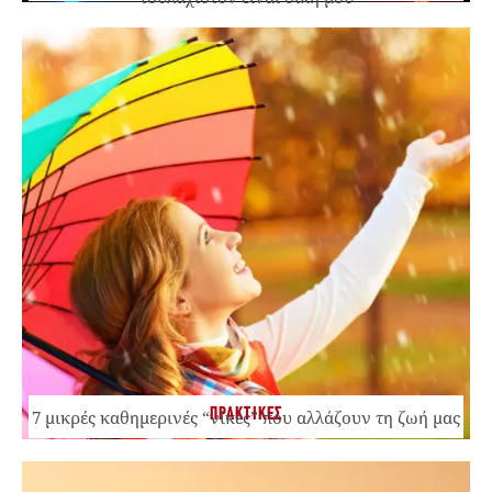
ΠΡΑΚΤΙΚΕΣ
7 μικρές καθημερινές “νίκες” που αλλάζουν τη ζωή μας