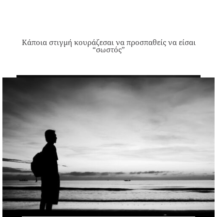
Κάποια στιγμή κουράζεσαι να προσπαθείς να είσαι
“σωστός”