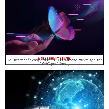
WEB3 SUMMIT ATHENS
Το Internet ξαναγράφεται. Η Ελλάδα στο επίκεντρο της
Web3 μετάβασης