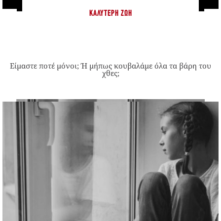
ΚΑΛΎΤΕΡΗ ΖΩΉ
Είμαστε ποτέ μόνοι; Ή μήπως κουβαλάμε όλα τα βάρη του
χθες;