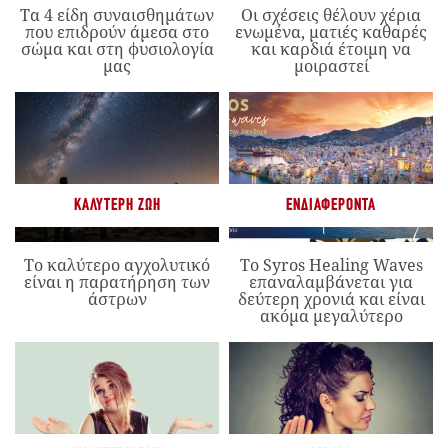
Τα 4 είδη συναισθημάτων
Οι σχέσεις θέλουν χέρια
που επιδρούν άμεσα στο
ενωμένα, ματιές καθαρές
σώμα και στη φυσιολογία
και καρδιά έτοιμη να
μας
μοιραστεί
ΚΑΛΎΤΕΡΗ ΖΩΉ
ΕΝΔΙΑΦΈΡΟΝΤΑ
Το καλύτερο αγχολυτικό
Το Syros Healing Waves
είναι η παρατήρηση των
επαναλαμβάνεται για
άστρων
δεύτερη χρονιά και είναι
ακόμα μεγαλύτερο