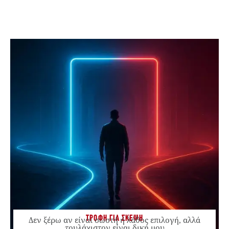
ΤΡΟΦΗ ΓΙΑ ΣΚΕΨΗ
Δεν ξέρω αν είναι σωστή ή λάθος επιλογή, αλλά
τουλάχιστον είναι δική μου