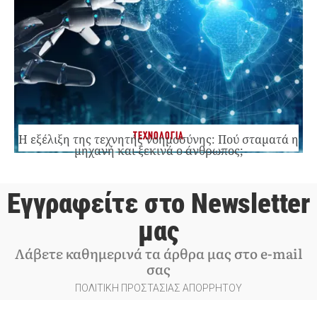
ΤΕΧΝΟΛΟΓΙΑ
Η εξέλιξη της τεχνητής νοημοσύνης: Πού σταματά η
μηχανή και ξεκινά ο άνθρωπος;
Εγγραφείτε στο Newsletter
μας
Λάβετε καθημερινά τα άρθρα μας στο e-mail
σας
ΠΟΛΙΤΙΚΗ ΠΡΟΣΤΑΣΙΑΣ ΑΠΟΡΡΗΤΟΥ