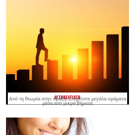
ΑΥΤΟΒΕΛΤΙΩΣΗ
Από τη θεωρία στην πράξη: Στοχεύστε μεγάλα οράματα
μέσα από μικρά βήματα