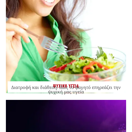
ΨΥΧΙΚΗ ΥΓΕΙΑ
Διατροφή και διάθεση: Πώς το φαγητό επηρεάζει την
ψυχική μας υγεία