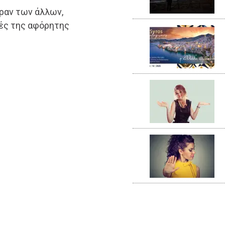
έραν των άλλων,
μές της αφόρητης