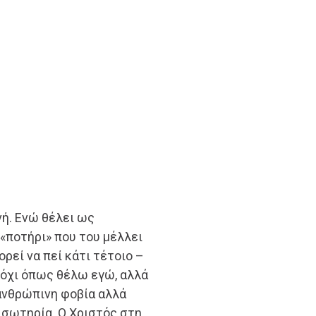
νή. Ενώ θέλει ως
«ποτήρι» που του μέλλει
ορεί να πεί κάτι τέτοιο –
«όχι όπως θέλω εγώ, αλλά
ανθρώπινη φοβία αλλά
σωτηρία. Ο Χριστός στη