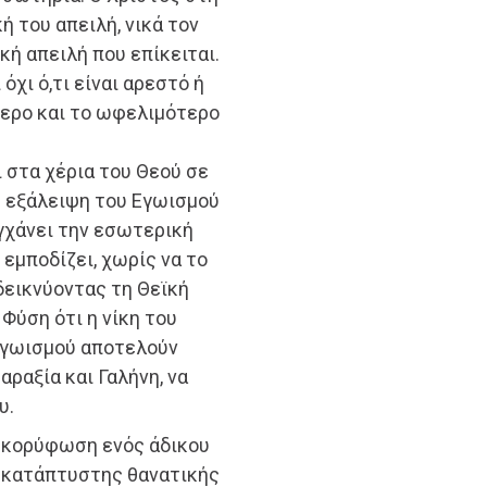
 του απειλή, νικά τον
ή απειλή που επίκειται.
χι ό,τι είναι αρεστό ή
ύτερο και το ωφελιμότερο
 στα χέρια του Θεού σε
 η εξάλειψη του Εγωισμού
υγχάνει την εσωτερική
 εμποδίζει, χωρίς να το
δεικνύοντας τη Θεϊκή
Φύση ότι η νίκη του
Εγωισμού αποτελούν
αραξία και Γαλήνη, να
υ.
ν κορύφωση ενός άδικου
ς κατάπτυστης θανατικής