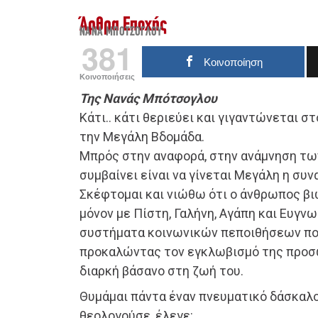
Άρθρα Εποχής
ΝΑΝΆ ΜΠΌΤΣΟΓΛΟΥ
381
Κοινοποίηση
Κοινοποιήσεις
Της Νανάς Μπότσογλου
Κάτι.. κάτι θεριεύει και γιγαντώνεται σ
την Μεγάλη Βδομάδα.
Μπρός στην αναφορά, στην ανάμνηση τω
συμβαίνει είναι να γίνεται Μεγάλη η συ
Σκέφτομαι και νιώθω ότι ο άνθρωπος β
μόνον με Πίστη, Γαλήνη, Αγάπη και Ευγν
συστήματα κοινωνικών πεποιθήσεων πο
προκαλώντας τον εγκλωβισμό της προσ
διαρκή βάσανο στη ζωή του.
Θυμάμαι πάντα έναν πνευματικό δάσκαλο
θεολογούσε, έλεγε: