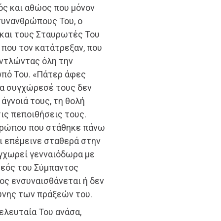
ός και αθώος που μόνον
συνανθρώπους Του, ο
 και τους Σταυρωτές Του
 που τον κατάτρεξαν, που
αντλώντας όλη την
ωπό Του. «Πάτερ άφες
έρα συγχώρεσέ τους δεν
άγνοιά τους, τη θολή
ις πεποιθήσεις τους.
θρώπου που στάθηκε πάνω
αι επέμεινε σταθερά στην
γχωρεί γενναιόδωρα με
Θεός του Σύμπαντος
ος ενσυναισθάνεται ή δεν
ύνης των πράξεών του.
ελευταία Του ανάσα,