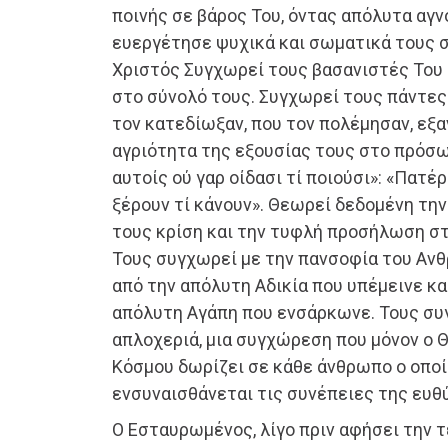
ποινής σε βάρος Του, όντας απόλυτα αγν
ευεργέτησε ψυχικά και σωματικά τους 
Χριστός Συγχωρεί τους βασανιστές Του
στο σύνολό τους. Συγχωρεί τους πάντες
τον κατεδίωξαν, που τον πολέμησαν, εξ
αγριότητα της εξουσίας τους στο πρόσ
αυτοίς ού γαρ οίδασι τί ποιούσι»: «Πατ
ξέρουν τί κάνουν». Θεωρεί δεδομένη την 
τους κρίση και την τυφλή προσήλωση στ
Τους συγχωρεί με την πανσοφία του Αν
από την απόλυτη Αδικία που υπέμεινε κ
απόλυτη Αγάπη που ενσάρκωνε. Τους συ
απλοχεριά, μια συγχώρεση που μόνον ο 
Κόσμου δωρίζει σε κάθε άνθρωπο ο οποί
ενσυναισθάνεται τις συνέπειες της ευθ
Ο Εσταυρωμένος, λίγο πριν αφήσει την τ