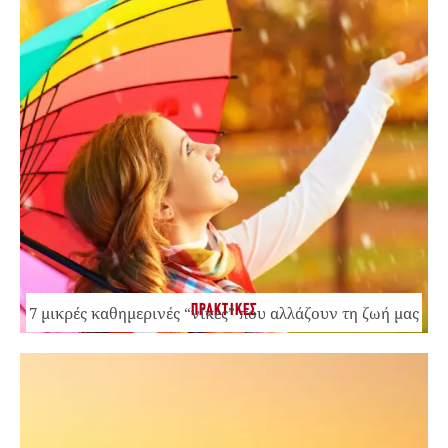
ΠΡΑΚΤΙΚΕΣ
7 μικρές καθημερινές “νίκες” που αλλάζουν τη ζωή μας