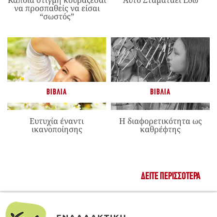
Κάποια στιγμή κουράζεσαι
Αυτό Σταματάει Εδώ
να προσπαθείς να είσαι
“σωστός”
ΒΙΒΛΊΑ
ΒΙΒΛΊΑ
Ευτυχία έναντι
Η διαφορετικότητα ως
ικανοποίησης
καθρέφτης
ΔΕΊΤΕ ΠΕΡΙΣΣΌΤΕΡΑ