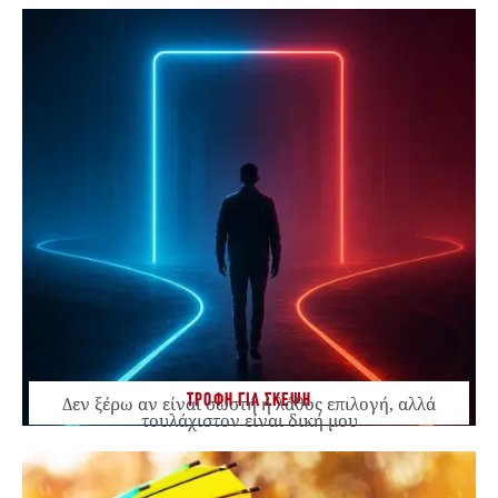
ΤΡΟΦΗ ΓΙΑ ΣΚΕΨΗ
Δεν ξέρω αν είναι σωστή ή λάθος επιλογή, αλλά
τουλάχιστον είναι δική μου