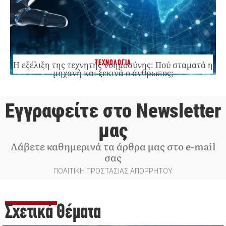
ΤΕΧΝΟΛΟΓΙΑ
Η εξέλιξη της τεχνητής νοημοσύνης: Πού σταματά η
μηχανή και ξεκινά ο άνθρωπος;
Εγγραφείτε στο Newsletter
μας
Λάβετε καθημερινά τα άρθρα μας στο e-mail
σας
ΠΟΛΙΤΙΚΗ ΠΡΟΣΤΑΣΙΑΣ ΑΠΟΡΡΗΤΟΥ
Σχετικά Θέματα