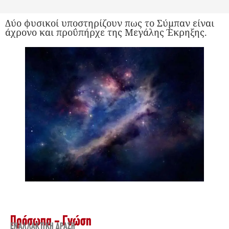
Δύο φυσικοί υποστηρίζουν πως το Σύμπαν είναι
άχρονο και προΰπήρχε της Μεγάλης Έκρηξης.
Πρόσωπα - Γνώση
ΕΝΑΛΛΑΚΤΙΚΉ ΔΡΆΣΗ