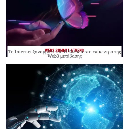
WEB3 SUMMIT ATHENS
Το Internet ξαναγράφεται. Η Ελλάδα στο επίκεντρο της
Web3 μετάβασης