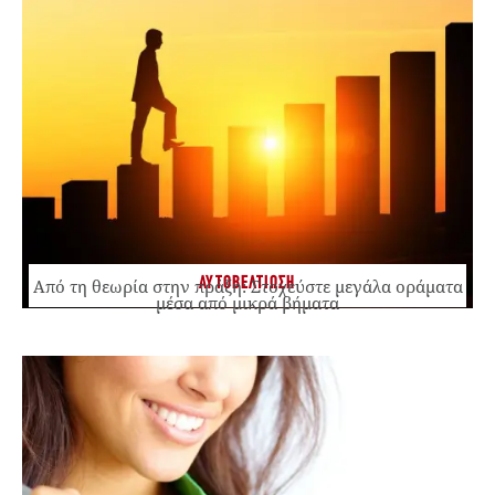
ΑΥΤΟΒΕΛΤΙΩΣΗ
Από τη θεωρία στην πράξη: Στοχεύστε μεγάλα οράματα
μέσα από μικρά βήματα