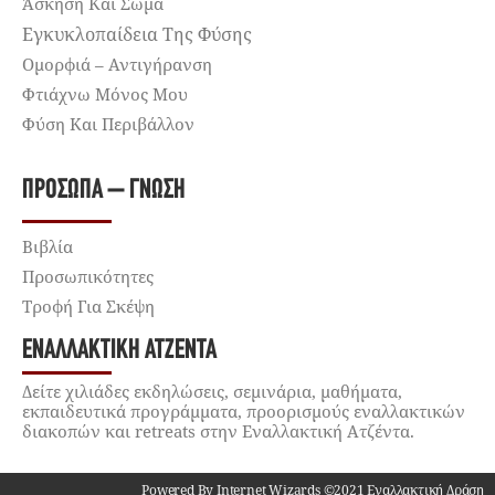
Άσκηση Και Σώμα
Εγκυκλοπαίδεια Της Φύσης
Ομορφιά – Αντιγήρανση
Φτιάχνω Μόνος Μου
Φύση Και Περιβάλλον
ΠΡΌΣΩΠΑ – ΓΝΏΣΗ
Βιβλία
Προσωπικότητες
Τροφή Για Σκέψη
ΕΝΑΛΛΑΚΤΙΚΉ ΑΤΖΈΝΤΑ
Δείτε χιλιάδες εκδηλώσεις, σεμινάρια, μαθήματα,
εκπαιδευτικά προγράμματα, προορισμούς εναλλακτικών
διακοπών και retreats στην Εναλλακτική Ατζέντα.
Powered By Internet Wizards ©2021 Εναλλακτική Δράση