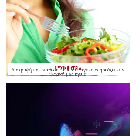
ΨΥΧΙΚΗ ΥΓΕΙΑ
Διατροφή και διάθεση: Πώς το φαγητό επηρεάζει την
ψυχική μας υγεία