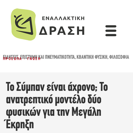
ΕΙΔΉΣΕΙΣ
,
ΕΠΙΣΤΉΜΗ ΚΑΙ ΠΝΕΥΜΑΤΙΚΌΤΗΤΑ
,
ΚΒΑΝΤΙΚΉ ΦΥΣΙΚΉ
,
ΦΙΛΟΣΟΦΊΑ
ΠΡΌΣΩΠΑ - ΓΝΏΣΗ
Το Σύμπαν είναι άχρονο; Το
ανατρεπτικό μοντέλο δύο
φυσικών για την Μεγάλη
Έκρηξη