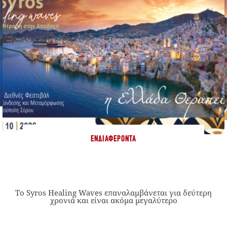
ΕΝΔΙΑΦΈΡΟΝΤΑ
Το Syros Healing Waves επαναλαμβάνεται για δεύτερη
χρονιά και είναι ακόμα μεγαλύτερο