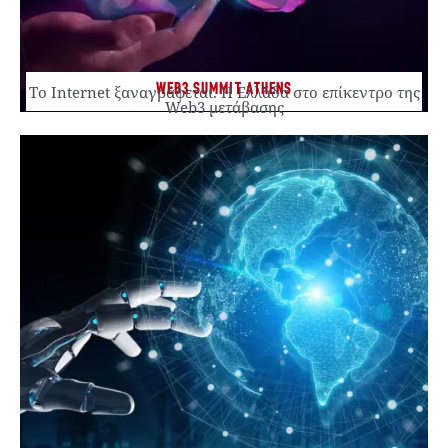
WEB3 SUMMIT ATHENS
Το Internet ξαναγράφεται. Η Ελλάδα στο επίκεντρο της
Web3 μετάβασης