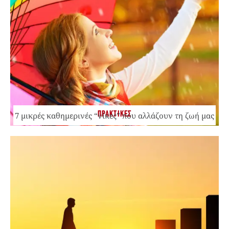
ΠΡΑΚΤΙΚΕΣ
7 μικρές καθημερινές “νίκες” που αλλάζουν τη ζωή μας