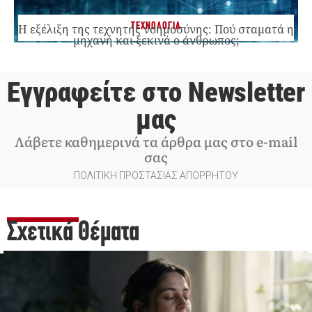
ΤΕΧΝΟΛΟΓΙΑ
Η εξέλιξη της τεχνητής νοημοσύνης: Πού σταματά η
μηχανή και ξεκινά ο άνθρωπος;
Εγγραφείτε στο Newsletter
μας
Λάβετε καθημερινά τα άρθρα μας στο e-mail
σας
ΠΟΛΙΤΙΚΗ ΠΡΟΣΤΑΣΙΑΣ ΑΠΟΡΡΗΤΟΥ
Σχετικά Θέματα