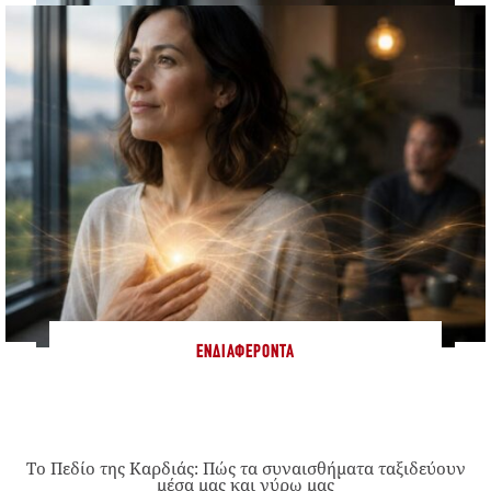
ΕΝΔΙΑΦΈΡΟΝΤΑ
Το Πεδίο της Καρδιάς: Πώς τα συναισθήματα ταξιδεύουν
μέσα μας και γύρω μας