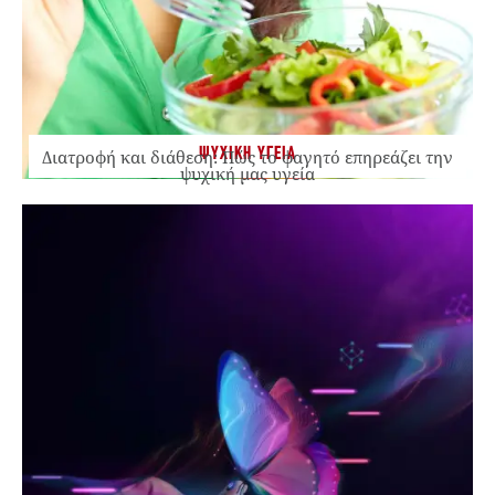
ΨΥΧΙΚΗ ΥΓΕΙΑ
Διατροφή και διάθεση: Πώς το φαγητό επηρεάζει την
ψυχική μας υγεία