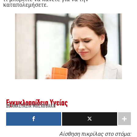
καταπολεμήσετε.
Εγκυκλοπαίδεια Υγείας
ΔΡ. ΑΝΑΣΤΑΣΊΑ ΜΟΣΧΟΒΆΚΗ
Αίσθηση πικρίλας στο στόμα: