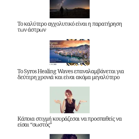
Το καλύτερο αγχολυτικό είναι η παρατήρηση
των άστρων
Το Syros Healing Waves επαναλαμβάνεται για
δεύτερη χρονιά και είναι ακόμα μεγαλύτερο
Κάποια στιγμή κουράζεσαι να προσπαθείς να
είσαι “σωστός”