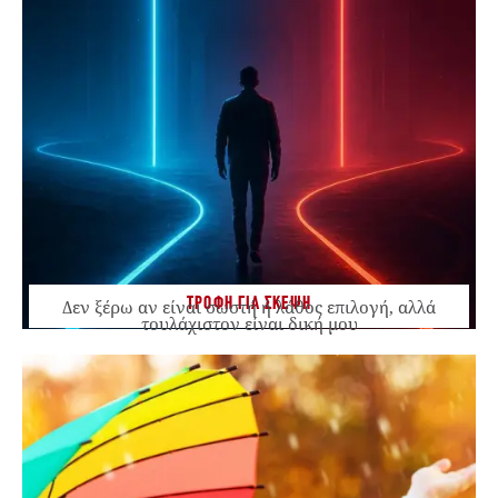
ΤΡΟΦΗ ΓΙΑ ΣΚΕΨΗ
Δεν ξέρω αν είναι σωστή ή λάθος επιλογή, αλλά
τουλάχιστον είναι δική μου