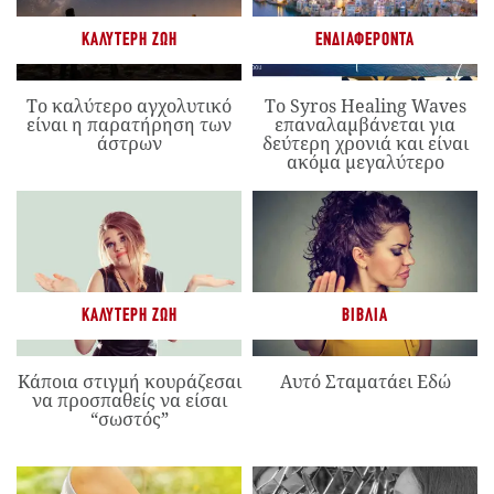
ΚΑΛΎΤΕΡΗ ΖΩΉ
ΕΝΔΙΑΦΈΡΟΝΤΑ
Το καλύτερο αγχολυτικό
Το Syros Healing Waves
είναι η παρατήρηση των
επαναλαμβάνεται για
άστρων
δεύτερη χρονιά και είναι
ακόμα μεγαλύτερο
ΚΑΛΎΤΕΡΗ ΖΩΉ
ΒΙΒΛΊΑ
Κάποια στιγμή κουράζεσαι
Αυτό Σταματάει Εδώ
να προσπαθείς να είσαι
“σωστός”