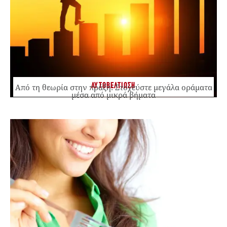
ΑΥΤΟΒΕΛΤΙΩΣΗ
Από τη θεωρία στην πράξη: Στοχεύστε μεγάλα οράματα
μέσα από μικρά βήματα