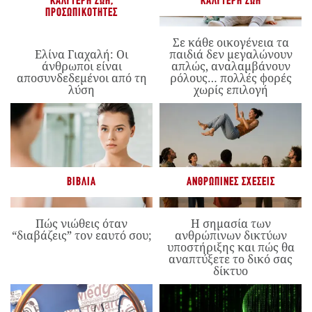
ΚΑΛΎΤΕΡΗ ΖΩΉ
,
ΚΑΛΎΤΕΡΗ ΖΩΉ
ΠΡΟΣΩΠΙΚΌΤΗΤΕΣ
Σε κάθε οικογένεια τα
Ελίνα Γιαχαλή: Οι
παιδιά δεν μεγαλώνουν
άνθρωποι είναι
απλώς, αναλαμβάνουν
αποσυνδεδεμένοι από τη
ρόλους… πολλές φορές
λύση
χωρίς επιλογή
ΒΙΒΛΊΑ
ΑΝΘΡΏΠΙΝΕΣ ΣΧΈΣΕΙΣ
Πώς νιώθεις όταν
Η σημασία των
“διαβάζεις” τον εαυτό σου;
ανθρώπινων δικτύων
υποστήριξης και πώς θα
αναπτύξετε το δικό σας
δίκτυο