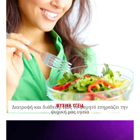
ΨΥΧΙΚΗ ΥΓΕΙΑ
Διατροφή και διάθεση: Πώς το φαγητό επηρεάζει την
ψυχική μας υγεία