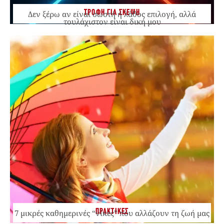
ΤΡΟΦΗ ΓΙΑ ΣΚΕΨΗ
Δεν ξέρω αν είναι σωστή ή λάθος επιλογή, αλλά
τουλάχιστον είναι δική μου
ΠΡΑΚΤΙΚΕΣ
7 μικρές καθημερινές “νίκες” που αλλάζουν τη ζωή μας