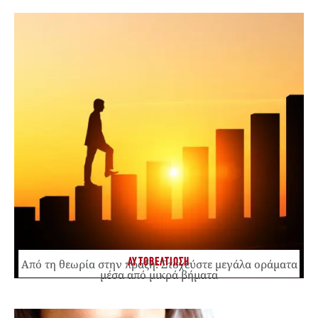
ΑΥΤΟΒΕΛΤΙΩΣΗ
Από τη θεωρία στην πράξη: Στοχεύστε μεγάλα οράματα
μέσα από μικρά βήματα