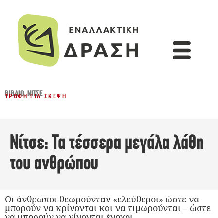
ΒΙΒΛΊΟ
,
ΝΊΤΣΕ
ΤΡΟΦΉ ΓΙΑ ΣΚΈΨΗ
Νίτσε: Τα τέσσερα μεγάλα λάθη
του ανθρώπου
Οι άνθρωποι θεωρούνταν «ελεύθεροι» ώστε να
μπορούν να κρίνονται και να τιμωρούνται – ώστε
να μπορούν να γίνονται ένοχοι.