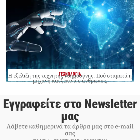
ΤΕΧΝΟΛΟΓΙΑ
Η εξέλιξη της τεχνητής νοημοσύνης: Πού σταματά η
μηχανή και ξεκινά ο άνθρωπος;
Εγγραφείτε στο Newsletter
μας
Λάβετε καθημερινά τα άρθρα μας στο e-mail
σας