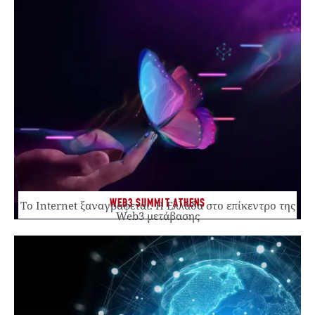
WEB3 SUMMIT ATHENS
Το Internet ξαναγράφεται. Η Ελλάδα στο επίκεντρο της
Web3 μετάβασης