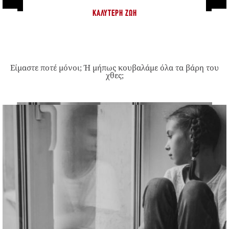
ΚΑΛΎΤΕΡΗ ΖΩΉ
Είμαστε ποτέ μόνοι; Ή μήπως κουβαλάμε όλα τα βάρη του
χθες;