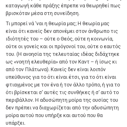
καταγωγή κάθε πράξης έπρεπε να θεωρηθεί πως
βρισκόταν μέσα στη συνείδηση.
Τι μπορεί νά ‘ναι η θεωρία μας; Η θεωρία μας
είναι ότι κανείς δεν απονέμει στον άνθρωπο τις
ιδιότητές του – ούτε ο Θεός, ούτε η κοινωνία,
ούτε οι γονείς και οι πρόγονοί του, ούτε ο εαυτός
του. (Η ανοησία της τελευταίας ιδέας διδάχτηκε
ως «νοητή ελευθερία» από τον Καντ – ή ίσως κι
από τον Πλάτωνα). Κανείς δεν είναι λοιπόν
υπεύθυνος για το ότι είναι έτσι, για το ότι είναι
φτιαγμένος με τον ένα ή τον άλλο τρόπο, ή για το
ότι βρίσκεται σ’ αυτές τις συνθήκες ή σ’ αυτό το
περιβάλλον. Η αδυσώπητη μοίρα της ουσίας του
δεν πρέπει να διαχωρίζεται από την αδυσώπητη
μοίρα αυτού που υπήρξε και αυτού που θα
υπάρξει.