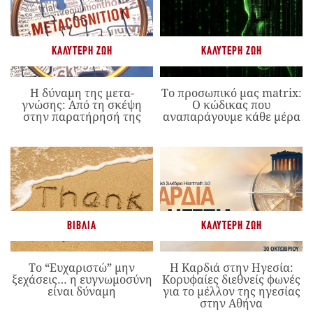
ΚΑΛΎΤΕΡΗ ΖΩΉ
ΚΑΛΎΤΕΡΗ ΖΩΉ
Η δύναμη της μετα-
Το προσωπικό μας matrix:
γνώσης: Από τη σκέψη
Ο κώδικας που
στην παρατήρησή της
αναπαράγουμε κάθε μέρα
ΒΙΒΛΊΑ
ΚΑΛΎΤΕΡΗ ΖΩΉ
Το “Ευχαριστώ” μην
Η Καρδιά στην Ηγεσία:
ξεχάσεις… η ευγνωμοσύνη
Κορυφαίες διεθνείς φωνές
είναι δύναμη
για το μέλλον της ηγεσίας
στην Αθήνα