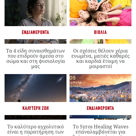
ΕΝΔΙΑΦΈΡΟΝΤΑ
ΒΙΒΛΊΑ
Τα 4 είδη συναισθημάτων
Οι σχέσεις θέλουν χέρια
που επιδρούν άμεσα στο
ενωμένα, ματιές καθαρές
σώμα και στη φυσιολογία
και καρδιά έτοιμη να
μας
μοιραστεί
ΚΑΛΎΤΕΡΗ ΖΩΉ
ΕΝΔΙΑΦΈΡΟΝΤΑ
Το καλύτερο αγχολυτικό
Το Syros Healing Waves
είναι η παρατήρηση των
επαναλαμβάνεται για