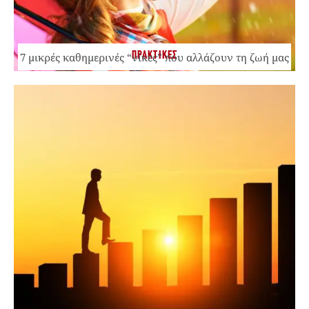
ΠΡΑΚΤΙΚΕΣ
7 μικρές καθημερινές “νίκες” που αλλάζουν τη ζωή μας