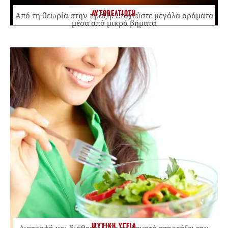
ΑΥΤΟΒΕΛΤΙΩΣΗ
Από τη θεωρία στην πράξη: Στοχεύστε μεγάλα οράματα
μέσα από μικρά βήματα
ΨΥΧΙΚΗ ΥΓΕΙΑ
Διατροφή και διάθεση: Πώς το φαγητό επηρεάζει την