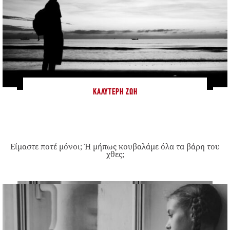
ΚΑΛΎΤΕΡΗ ΖΩΉ
Είμαστε ποτέ μόνοι; Ή μήπως κουβαλάμε όλα τα βάρη του
χθες;