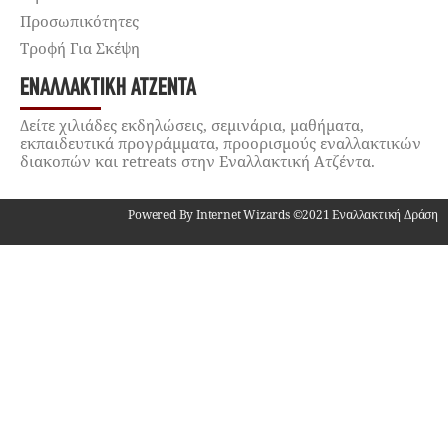
Προσωπικότητες
Τροφή Για Σκέψη
ΕΝΑΛΛΑΚΤΙΚΉ ΑΤΖΈΝΤΑ
Δείτε χιλιάδες εκδηλώσεις, σεμινάρια, μαθήματα,
εκπαιδευτικά προγράμματα, προορισμούς εναλλακτικών
διακοπών και retreats στην Εναλλακτική Ατζέντα.
Powered By Internet Wizards ©2021 Εναλλακτική Δράση