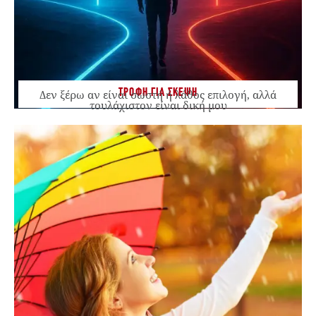
ΤΡΟΦΗ ΓΙΑ ΣΚΕΨΗ
Δεν ξέρω αν είναι σωστή ή λάθος επιλογή, αλλά
τουλάχιστον είναι δική μου