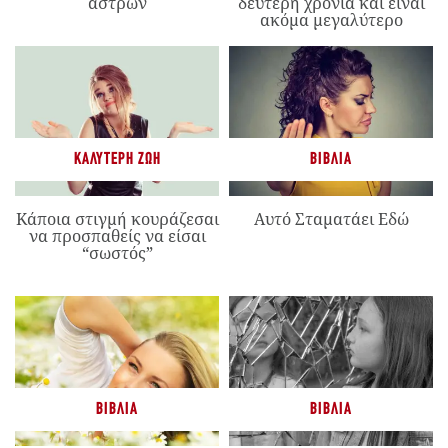
άστρων
δεύτερη χρονιά και είναι
ακόμα μεγαλύτερο
ΚΑΛΎΤΕΡΗ ΖΩΉ
ΒΙΒΛΊΑ
Κάποια στιγμή κουράζεσαι
Αυτό Σταματάει Εδώ
να προσπαθείς να είσαι
“σωστός”
ΒΙΒΛΊΑ
ΒΙΒΛΊΑ