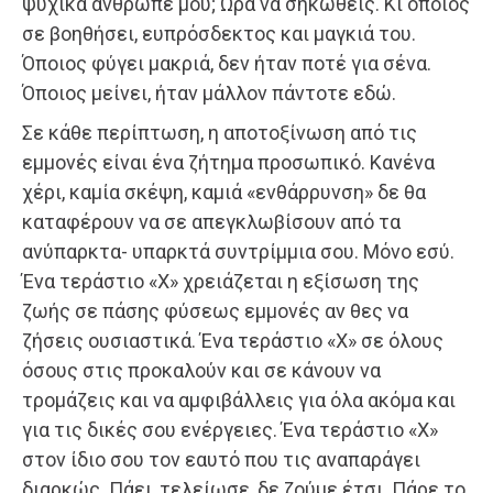
ψυχικά άνθρωπέ μου; Ώρα να σηκωθείς. Κι όποιος
σε βοηθήσει, ευπρόσδεκτος και μαγκιά του.
Όποιος φύγει μακριά, δεν ήταν ποτέ για σένα.
Όποιος μείνει, ήταν μάλλον πάντοτε εδώ.
Σε κάθε περίπτωση, η αποτοξίνωση από τις
εμμονές είναι ένα ζήτημα προσωπικό. Κανένα
χέρι, καμία σκέψη, καμιά «ενθάρρυνση» δε θα
καταφέρουν να σε απεγκλωβίσουν από τα
ανύπαρκτα- υπαρκτά συντρίμμια σου. Μόνο εσύ.
Ένα τεράστιο «Χ» χρειάζεται η εξίσωση της
ζωής σε πάσης φύσεως εμμονές αν θες να
ζήσεις ουσιαστικά. Ένα τεράστιο «Χ» σε όλους
όσους στις προκαλούν και σε κάνουν να
τρομάζεις και να αμφιβάλλεις για όλα ακόμα και
για τις δικές σου ενέργειες. Ένα τεράστιο «Χ»
στον ίδιο σου τον εαυτό που τις αναπαράγει
διαρκώς. Πάει, τελείωσε, δε ζούμε έτσι. Πάρε το