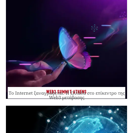
WEB3 SUMMIT ATHENS
Το Internet ξαναγράφεται. Η Ελλάδα στο επίκεντρο της
Web3 μετάβασης