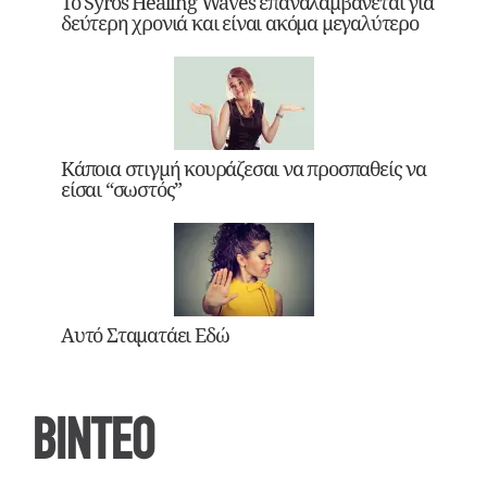
Το Syros Healing Waves επαναλαμβάνεται για
δεύτερη χρονιά και είναι ακόμα μεγαλύτερο
Κάποια στιγμή κουράζεσαι να προσπαθείς να
είσαι “σωστός”
Αυτό Σταματάει Εδώ
ΒΙΝΤΕΟ