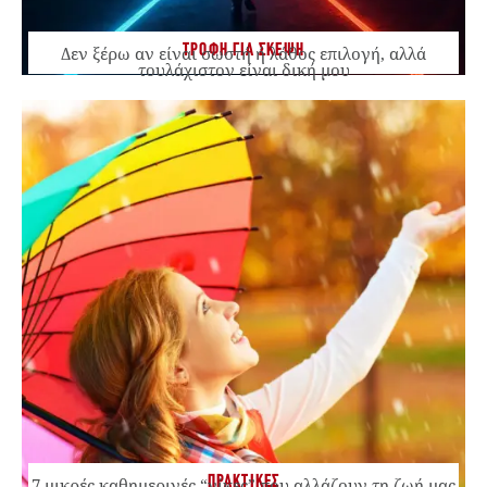
ΤΡΟΦΗ ΓΙΑ ΣΚΕΨΗ
Δεν ξέρω αν είναι σωστή ή λάθος επιλογή, αλλά
τουλάχιστον είναι δική μου
ΠΡΑΚΤΙΚΕΣ
7 μικρές καθημερινές “νίκες” που αλλάζουν τη ζωή μας