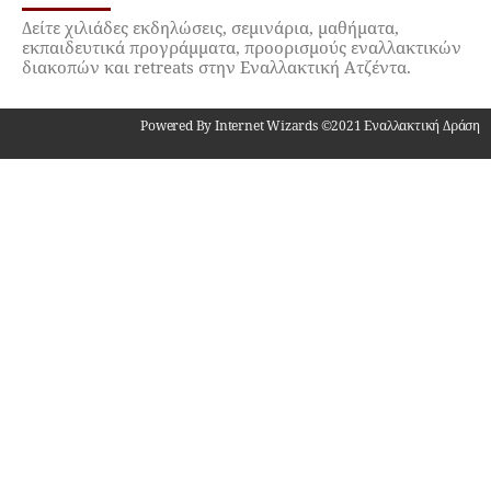
Δείτε χιλιάδες εκδηλώσεις, σεμινάρια, μαθήματα,
εκπαιδευτικά προγράμματα, προορισμούς εναλλακτικών
διακοπών και retreats στην Εναλλακτική Ατζέντα.
Powered By Internet Wizards ©2021 Εναλλακτική Δράση