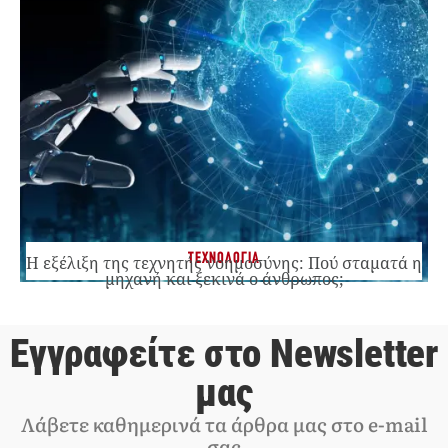
ΤΕΧΝΟΛΟΓΙΑ
Η εξέλιξη της τεχνητής νοημοσύνης: Πού σταματά η
μηχανή και ξεκινά ο άνθρωπος;
Εγγραφείτε στο Newsletter
μας
Λάβετε καθημερινά τα άρθρα μας στο e-mail
σας