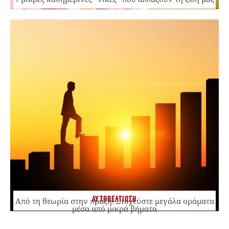
ΑΥΤΟΒΕΛΤΙΩΣΗ
Από τη θεωρία στην πράξη: Στοχεύστε μεγάλα οράματα
μέσα από μικρά βήματα