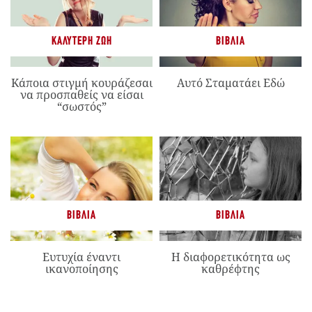
ΚΑΛΎΤΕΡΗ ΖΩΉ
ΒΙΒΛΊΑ
Κάποια στιγμή κουράζεσαι
Αυτό Σταματάει Εδώ
να προσπαθείς να είσαι
“σωστός”
ΒΙΒΛΊΑ
ΒΙΒΛΊΑ
Ευτυχία έναντι
Η διαφορετικότητα ως
ικανοποίησης
καθρέφτης