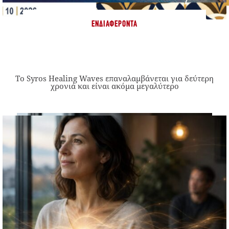
ΕΝΔΙΑΦΈΡΟΝΤΑ
Το Syros Healing Waves επαναλαμβάνεται για δεύτερη
χρονιά και είναι ακόμα μεγαλύτερο