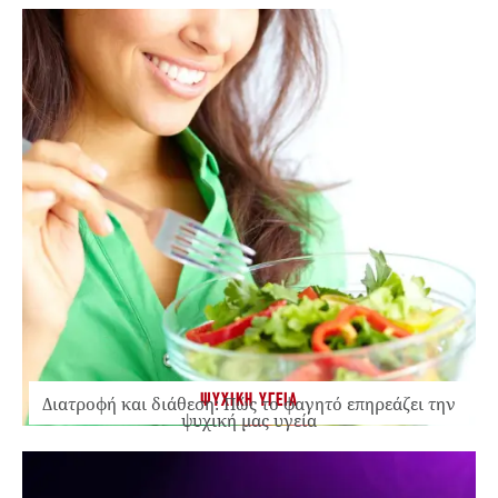
ΨΥΧΙΚΗ ΥΓΕΙΑ
Διατροφή και διάθεση: Πώς το φαγητό επηρεάζει την
ψυχική μας υγεία