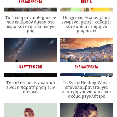
ΕΝΔΙΑΦΈΡΟΝΤΑ
ΒΙΒΛΊΑ
Τα 4 είδη συναισθημάτων
Οι σχέσεις θέλουν χέρια
που επιδρούν άμεσα στο
ενωμένα, ματιές καθαρές
σώμα και στη φυσιολογία
και καρδιά έτοιμη να
μας
μοιραστεί
ΚΑΛΎΤΕΡΗ ΖΩΉ
ΕΝΔΙΑΦΈΡΟΝΤΑ
Το καλύτερο αγχολυτικό
Το Syros Healing Waves
είναι η παρατήρηση των
επαναλαμβάνεται για
άστρων
δεύτερη χρονιά και είναι
ακόμα μεγαλύτερο