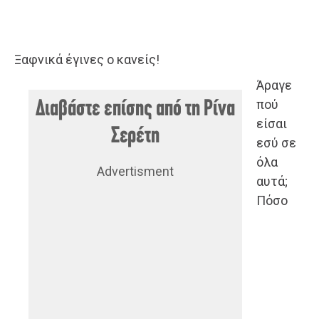
Ξαφνικά έγινες ο κανείς!
Άραγε
πού
Διαβάστε επίσης από τη Ρίνα
είσαι
Σερέτη
εσύ σε
όλα
Advertisment
αυτά;
Πόσο