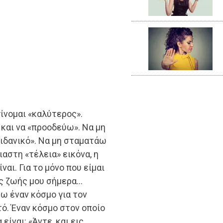
ίνομαι «καλύτερος».
και να «προοδεύω». Να μη
ιδανικό». Να μη σταματάω
αστη «τέλεια» εικόνα, η
ναι. Για το μόνο που είμαι
της ζωής μου σήμερα…
ω έναν κόσμο για τον
ετό. Έναν κόσμο στον οποίο
είναι: «Άντε, και εις