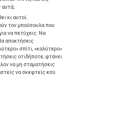
 αυτά;
ει κι αυτοί.
ούν τον μπούσουλα που
για να πετύχεις. Να
 Να αποκτήσεις
λύτερο» σπίτι, «καλύτερο»
κτήσεις οτιδήποτε, φτάνει
λλον να μη σταματήσεις
αστείς να σκεφτείς εσύ