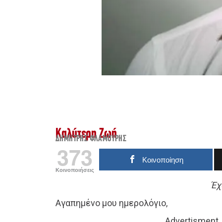
Καλύτερη Ζωή
ΔΗΜΉΤΡΗΣ ΦΛΑΜΟΎΡΗΣ
373
Κοινοποίηση
Κοινοποιήσεις
Έχ
Αγαπημένο μου ημερολόγιο,
Advertisment