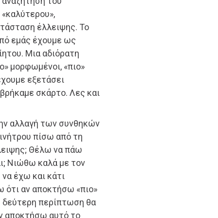
αναζήτηση του
«καλύτερου»,
ατάσταση έλλειψης. Το
από εμάς έχουμε ως
ίητου. Μια αδιόρατη
ιο» μορφωμένοι, «πιο»
ι έχουμε εξετάσει
 βρήκαμε σκάρτο. Λες και
την αλλαγή των συνθηκών
κινήτρου πίσω από τη
λλειψης; Θέλω να πάω
ι; Νιώθω καλά με τον
 να έχω και κάτι
ω ότι αν αποκτήσω «πιο»
η δεύτερη περίπτωση θα
αν αποκτήσω αυτό το