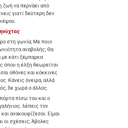
 ζωή να περνάει από
ένεις γιατί δεύτερη δεν
σκέψου.
ληνύχτας
ρο στη γωνία; Με ποιο
ιωνιότητα αναβολής; Θα
α με κάτι ξέμπαρκα
ς όπου η έλξη θεωρείται
σαι οθόνες και κόκκινες
ος. Κάνεις όνειρα, αλλά
ός, δε χωρά ο άλλος.
πόρτα πίσω του και ο
γαλήνιος. λέπεις τον
 και ανακουφίζεσαι. Είμαι
ι οι σχέσεις; Άβολες