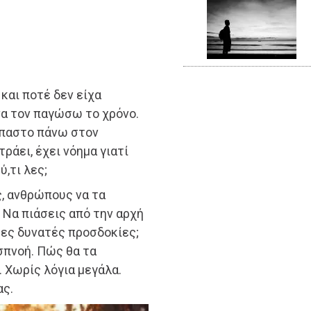
και ποτέ δεν είχα
 να τον παγώσω το χρόνο.
άσπαστο πάνω στον
ράει, έχει νόημα γιατί
ύ,τι λες;
ς, ανθρώπους να τα
; Να πιάσεις από την αρχή
ρες δυνατές προσδοκίες;
σπνοή. Πώς θα τα
 Χωρίς λόγια μεγάλα.
ας.