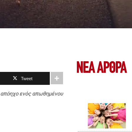
ΝΕΑ ΆΡΘΡΑ
Tweet
 απόηχο ενός απωθημένου