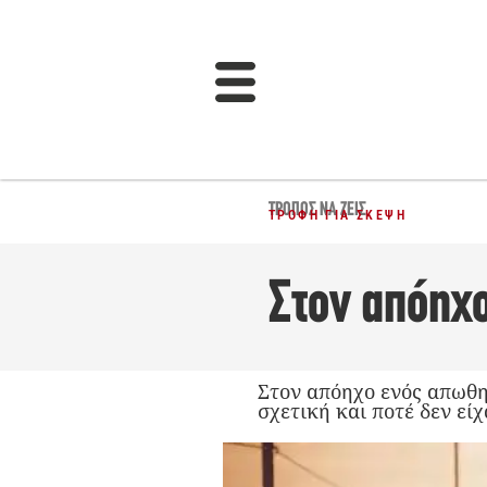
ΤΡΌΠΟΣ ΝΑ ΖΕΙΣ
ΤΡΟΦΉ ΓΙΑ ΣΚΈΨΗ
Στον απόηχ
Στον απόηχο ενός απωθη
σχετική και ποτέ δεν είχ