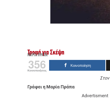
Τροφή για Σκέψη
ΜΑΡΊΑ ΠΡΆΠΑ
356
Κοινοποίηση
Κοινοποιήσεις
Στον
Γράφει η Μαρία Πράπα
Advertisment