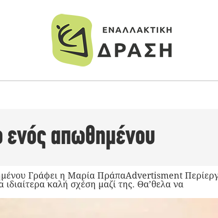
ο ενός απωθημένου
μένου Γράφει η Μαρία ΠράπαAdvertisment Περίεργο
α ιδιαίτερα καλή σχέση μαζί της. Θα’θελα να