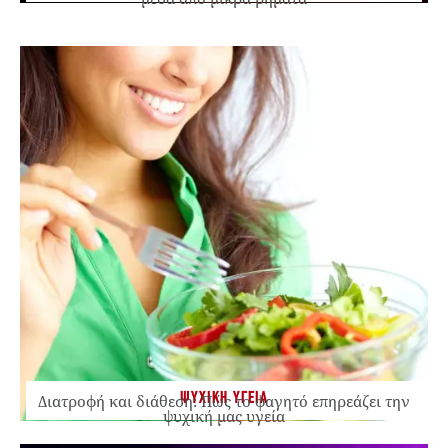
ΨΥΧΙΚΗ ΥΓΕΙΑ
Διατροφή και διάθεση: Πώς το φαγητό επηρεάζει την
ψυχική μας υγεία