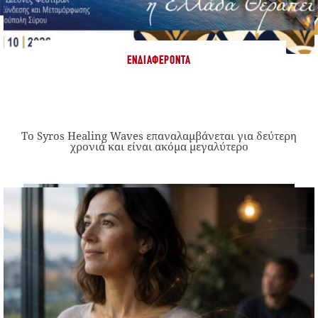
ΕΝΔΙΑΦΈΡΟΝΤΑ
Το Syros Healing Waves επαναλαμβάνεται για δεύτερη
χρονιά και είναι ακόμα μεγαλύτερο