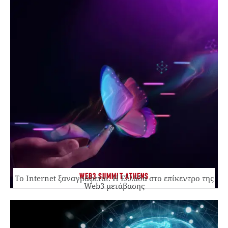
WEB3 SUMMIT ATHENS
Το Internet ξαναγράφεται. Η Ελλάδα στο επίκεντρο της
Web3 μετάβασης