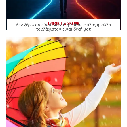
ΤΡΟΦΗ ΓΙΑ ΣΚΕΨΗ
Δεν ξέρω αν είναι σωστή ή λάθος επιλογή, αλλά
τουλάχιστον είναι δική μου