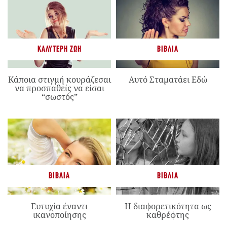
ΚΑΛΎΤΕΡΗ ΖΩΉ
ΒΙΒΛΊΑ
Κάποια στιγμή κουράζεσαι
Αυτό Σταματάει Εδώ
να προσπαθείς να είσαι
“σωστός”
ΒΙΒΛΊΑ
ΒΙΒΛΊΑ
Ευτυχία έναντι
Η διαφορετικότητα ως
ικανοποίησης
καθρέφτης