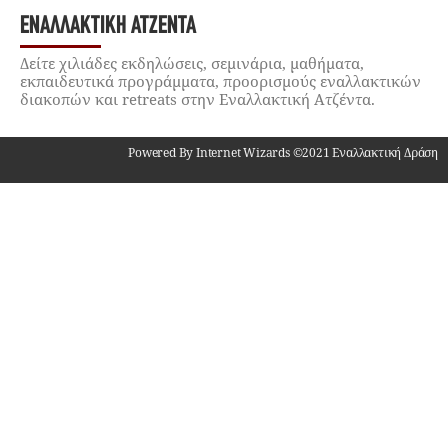
ΕΝΑΛΛΑΚΤΙΚΉ ΑΤΖΈΝΤΑ
Δείτε χιλιάδες εκδηλώσεις, σεμινάρια, μαθήματα,
εκπαιδευτικά προγράμματα, προορισμούς εναλλακτικών
διακοπών και retreats στην Εναλλακτική Ατζέντα.
Powered By Internet Wizards ©2021 Εναλλακτική Δράση