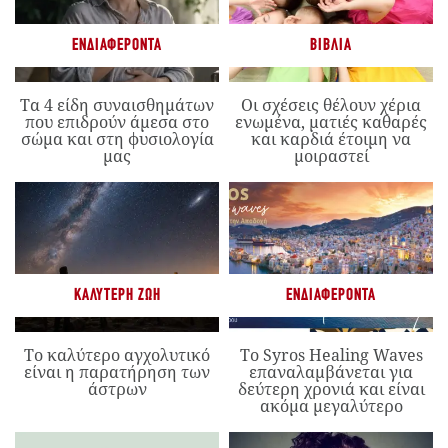
ΕΝΔΙΑΦΈΡΟΝΤΑ
ΒΙΒΛΊΑ
Τα 4 είδη συναισθημάτων
Οι σχέσεις θέλουν χέρια
που επιδρούν άμεσα στο
ενωμένα, ματιές καθαρές
σώμα και στη φυσιολογία
και καρδιά έτοιμη να
μας
μοιραστεί
ΚΑΛΎΤΕΡΗ ΖΩΉ
ΕΝΔΙΑΦΈΡΟΝΤΑ
Το καλύτερο αγχολυτικό
Το Syros Healing Waves
είναι η παρατήρηση των
επαναλαμβάνεται για
άστρων
δεύτερη χρονιά και είναι
ακόμα μεγαλύτερο