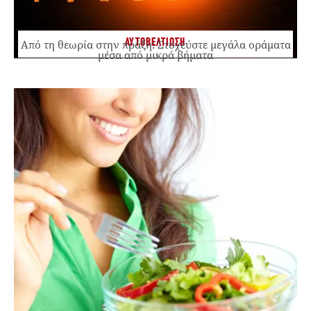
ΑΥΤΟΒΕΛΤΙΩΣΗ
Από τη θεωρία στην πράξη: Στοχεύστε μεγάλα οράματα
μέσα από μικρά βήματα