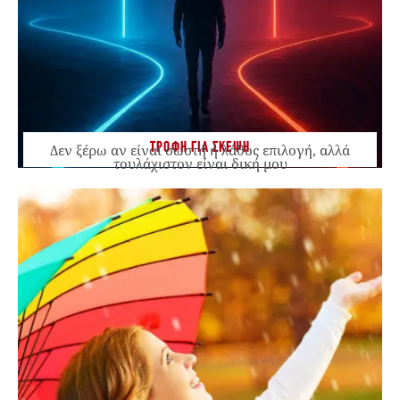
ΤΡΟΦΗ ΓΙΑ ΣΚΕΨΗ
Δεν ξέρω αν είναι σωστή ή λάθος επιλογή, αλλά
τουλάχιστον είναι δική μου