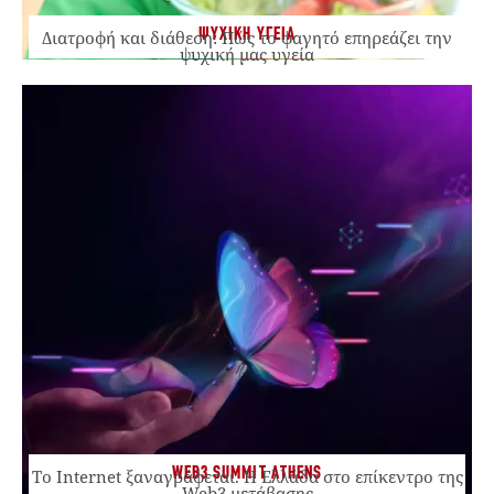
ΨΥΧΙΚΗ ΥΓΕΙΑ
Διατροφή και διάθεση: Πώς το φαγητό επηρεάζει την
ψυχική μας υγεία
WEB3 SUMMIT ATHENS
Το Internet ξαναγράφεται. Η Ελλάδα στο επίκεντρο της
Web3 μετάβασης