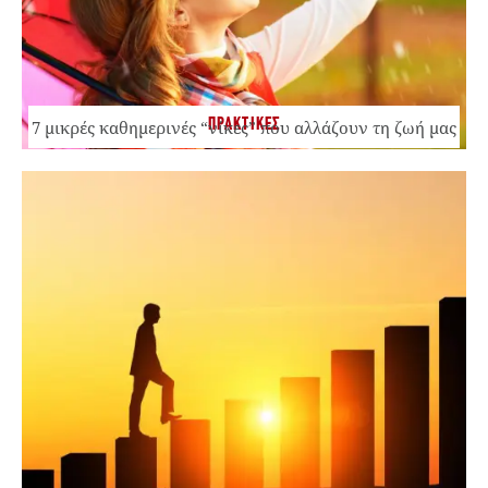
ΠΡΑΚΤΙΚΕΣ
7 μικρές καθημερινές “νίκες” που αλλάζουν τη ζωή μας