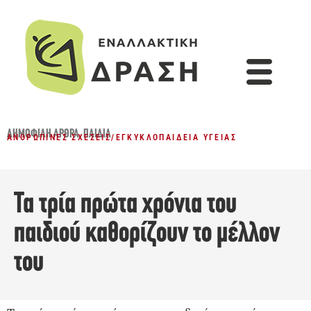
ΔΗΜΟΦΙΛΉ ΆΡΘΡΑ
,
ΠΑΙΔΙΆ
ΑΝΘΡΏΠΙΝΕΣ ΣΧΈΣΕΙΣ
/
ΕΓΚΥΚΛΟΠΑΊΔΕΙΑ ΥΓΕΊΑΣ
Τα τρία πρώτα χρόνια του
παιδιού καθορίζουν το μέλλον
του