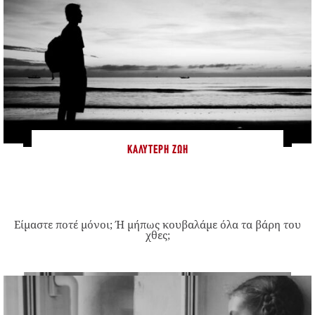
ΚΑΛΎΤΕΡΗ ΖΩΉ
Είμαστε ποτέ μόνοι; Ή μήπως κουβαλάμε όλα τα βάρη του
χθες;