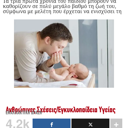
Τα τρία πρώτα χρόνια του παιδιού μπορούν να
καθορίζουν σε πολύ μεγάλο βαθμό τη ζωή του,
σύμφωνα με μελέτη που έρχεται να ενισχύσει τη
Ανθρώπινες Σχέσεις
/
Εγκυκλοπαίδεια Υγείας
ΕΝΑΛΛΑΚΤΙΚΉ ΔΡΆΣΗ
4.2k