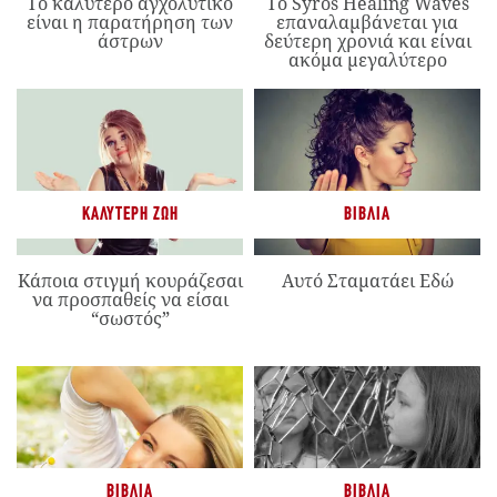
Το καλύτερο αγχολυτικό
Το Syros Healing Waves
είναι η παρατήρηση των
επαναλαμβάνεται για
άστρων
δεύτερη χρονιά και είναι
ακόμα μεγαλύτερο
ΚΑΛΎΤΕΡΗ ΖΩΉ
ΒΙΒΛΊΑ
Κάποια στιγμή κουράζεσαι
Αυτό Σταματάει Εδώ
να προσπαθείς να είσαι
“σωστός”
ΒΙΒΛΊΑ
ΒΙΒΛΊΑ