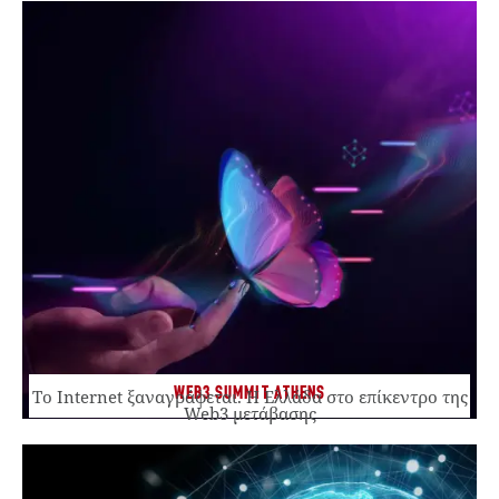
WEB3 SUMMIT ATHENS
Το Internet ξαναγράφεται. Η Ελλάδα στο επίκεντρο της
Web3 μετάβασης