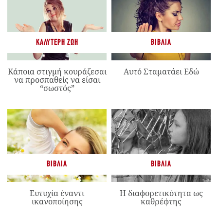
ΚΑΛΎΤΕΡΗ ΖΩΉ
ΒΙΒΛΊΑ
Κάποια στιγμή κουράζεσαι
Αυτό Σταματάει Εδώ
να προσπαθείς να είσαι
“σωστός”
ΒΙΒΛΊΑ
ΒΙΒΛΊΑ
Ευτυχία έναντι
Η διαφορετικότητα ως
ικανοποίησης
καθρέφτης