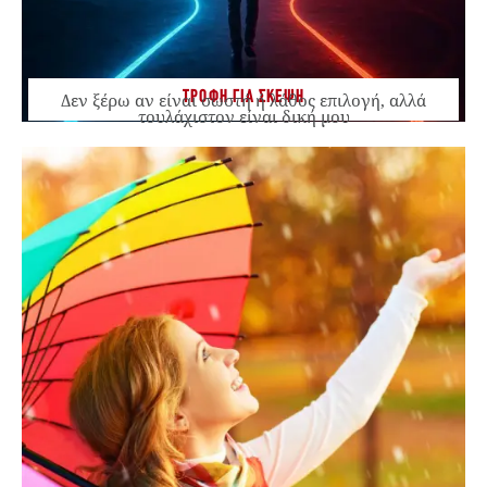
ΤΡΟΦΗ ΓΙΑ ΣΚΕΨΗ
Δεν ξέρω αν είναι σωστή ή λάθος επιλογή, αλλά
τουλάχιστον είναι δική μου