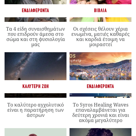
ΕΝΔΙΑΦΈΡΟΝΤΑ
ΒΙΒΛΊΑ
Τα 4 είδη συναισθημάτων
Οι σχέσεις θέλουν χέρια
που επιδρούν άμεσα στο
ενωμένα, ματιές καθαρές
σώμα και στη φυσιολογία
και καρδιά έτοιμη να
μας
μοιραστεί
ΚΑΛΎΤΕΡΗ ΖΩΉ
ΕΝΔΙΑΦΈΡΟΝΤΑ
Το καλύτερο αγχολυτικό
Το Syros Healing Waves
είναι η παρατήρηση των
επαναλαμβάνεται για
άστρων
δεύτερη χρονιά και είναι
ακόμα μεγαλύτερο