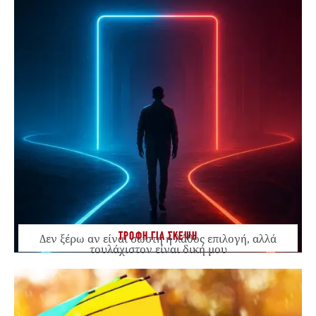
ΤΡΟΦΗ ΓΙΑ ΣΚΕΨΗ
Δεν ξέρω αν είναι σωστή ή λάθος επιλογή, αλλά
τουλάχιστον είναι δική μου