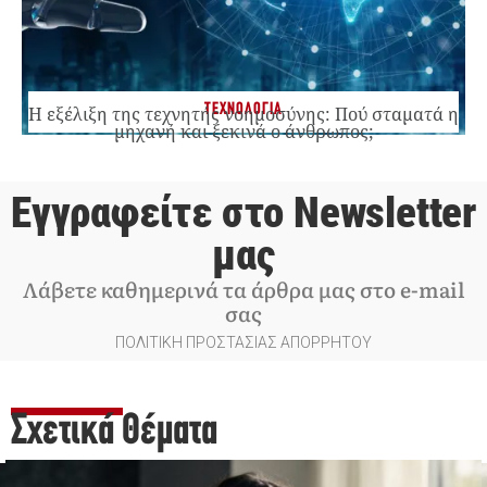
ΤΕΧΝΟΛΟΓΙΑ
Η εξέλιξη της τεχνητής νοημοσύνης: Πού σταματά η
μηχανή και ξεκινά ο άνθρωπος;
Εγγραφείτε στο Newsletter
μας
Λάβετε καθημερινά τα άρθρα μας στο e-mail
σας
ΠΟΛΙΤΙΚΗ ΠΡΟΣΤΑΣΙΑΣ ΑΠΟΡΡΗΤΟΥ
Σχετικά Θέματα