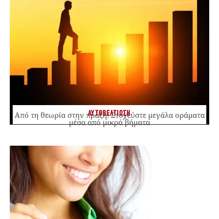
ΑΥΤΟΒΕΛΤΙΩΣΗ
Από τη θεωρία στην πράξη: Στοχεύστε μεγάλα οράματα
μέσα από μικρά βήματα