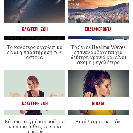
ΚΑΛΎΤΕΡΗ ΖΩΉ
ΕΝΔΙΑΦΈΡΟΝΤΑ
Το καλύτερο αγχολυτικό
Το Syros Healing Waves
είναι η παρατήρηση των
επαναλαμβάνεται για
άστρων
δεύτερη χρονιά και είναι
ακόμα μεγαλύτερο
ΚΑΛΎΤΕΡΗ ΖΩΉ
ΒΙΒΛΊΑ
Κάποια στιγμή κουράζεσαι
Αυτό Σταματάει Εδώ
να προσπαθείς να είσαι
“σωστός”