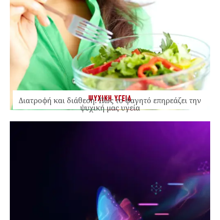
ΨΥΧΙΚΗ ΥΓΕΙΑ
Διατροφή και διάθεση: Πώς το φαγητό επηρεάζει την
ψυχική μας υγεία