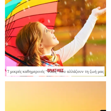
ΠΡΑΚΤΙΚΕΣ
7 μικρές καθημερινές “νίκες” που αλλάζουν τη ζωή μας