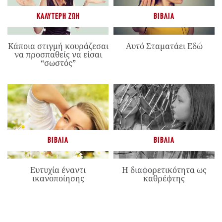
ΚΑΛΎΤΕΡΗ ΖΩΉ
ΒΙΒΛΊΑ
Κάποια στιγμή κουράζεσαι
Αυτό Σταματάει Εδώ
να προσπαθείς να είσαι
“σωστός”
ΒΙΒΛΊΑ
ΒΙΒΛΊΑ
Ευτυχία έναντι
Η διαφορετικότητα ως
ικανοποίησης
καθρέφτης