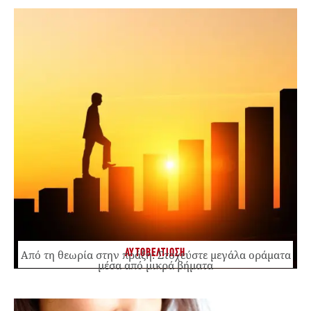
ΑΥΤΟΒΕΛΤΙΩΣΗ
Από τη θεωρία στην πράξη: Στοχεύστε μεγάλα οράματα
μέσα από μικρά βήματα