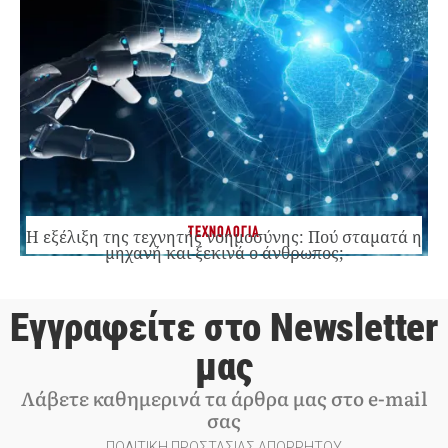
ΤΕΧΝΟΛΟΓΙΑ
Η εξέλιξη της τεχνητής νοημοσύνης: Πού σταματά η
μηχανή και ξεκινά ο άνθρωπος;
Εγγραφείτε στο Newsletter
μας
Λάβετε καθημερινά τα άρθρα μας στο e-mail
σας
ΠΟΛΙΤΙΚΗ ΠΡΟΣΤΑΣΙΑΣ ΑΠΟΡΡΗΤΟΥ