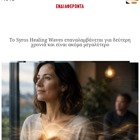
ΕΝΔΙΑΦΈΡΟΝΤΑ
Το Syros Healing Waves επαναλαμβάνεται για δεύτερη
χρονιά και είναι ακόμα μεγαλύτερο