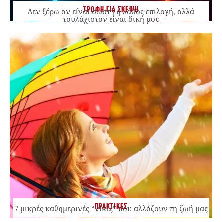
ΤΡΟΦΗ ΓΙΑ ΣΚΕΨΗ
Δεν ξέρω αν είναι σωστή ή λάθος επιλογή, αλλά
τουλάχιστον είναι δική μου
ΠΡΑΚΤΙΚΕΣ
7 μικρές καθημερινές “νίκες” που αλλάζουν τη ζωή μας