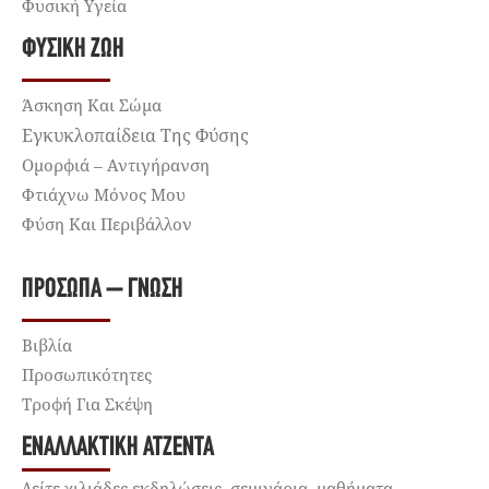
Φυσική Υγεία
ΦΥΣΙΚΉ ΖΩΉ
Άσκηση Και Σώμα
Εγκυκλοπαίδεια Της Φύσης
Ομορφιά – Αντιγήρανση
Φτιάχνω Μόνος Μου
Φύση Και Περιβάλλον
ΠΡΌΣΩΠΑ – ΓΝΏΣΗ
Βιβλία
Προσωπικότητες
Τροφή Για Σκέψη
ΕΝΑΛΛΑΚΤΙΚΉ ΑΤΖΈΝΤΑ
Δείτε χιλιάδες εκδηλώσεις, σεμινάρια, μαθήματα,