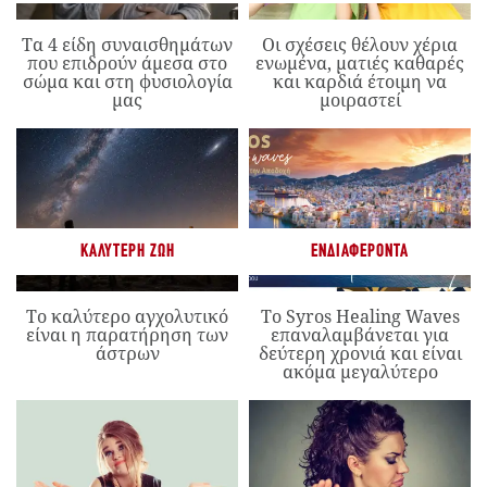
Τα 4 είδη συναισθημάτων
Οι σχέσεις θέλουν χέρια
που επιδρούν άμεσα στο
ενωμένα, ματιές καθαρές
σώμα και στη φυσιολογία
και καρδιά έτοιμη να
μας
μοιραστεί
ΚΑΛΎΤΕΡΗ ΖΩΉ
ΕΝΔΙΑΦΈΡΟΝΤΑ
Το καλύτερο αγχολυτικό
Το Syros Healing Waves
είναι η παρατήρηση των
επαναλαμβάνεται για
άστρων
δεύτερη χρονιά και είναι
ακόμα μεγαλύτερο