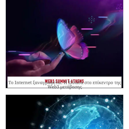
WEB3 SUMMIT ATHENS
Το Internet ξαναγράφεται. Η Ελλάδα στο επίκεντρο της
Web3 μετάβασης