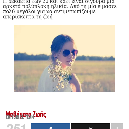
Η δεκαετία των 20 και κάτι είναι σίγουρα μια
αρκετά πολύπλοκη ηλικία. Από τη μία είμαστε
πολύ μεγάλοι για να αντιμετωπίζουμε
απερίσκεπτα τη ζωή
Μαθήματα Ζωής
EDITORIAL TEAM
251