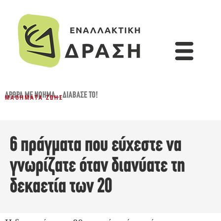
ΆΡΘΡΑ ΜΕ ΝΌΗΜΑ...
,
ΔΙΆΒΑΣΈ ΤΟ!
ΜΑΘΉΜΑΤΑ ΖΩΉΣ
6 πράγματα που εύχεστε να
γνωρίζατε όταν διανύατε τη
δεκαετία των 20