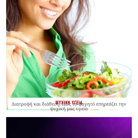
ΨΥΧΙΚΗ ΥΓΕΙΑ
Διατροφή και διάθεση: Πώς το φαγητό επηρεάζει την
ψυχική μας υγεία