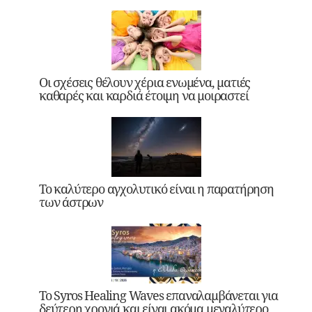
Οι σχέσεις θέλουν χέρια ενωμένα, ματιές
καθαρές και καρδιά έτοιμη να μοιραστεί
Το καλύτερο αγχολυτικό είναι η παρατήρηση
των άστρων
Το Syros Healing Waves επαναλαμβάνεται για
δεύτερη χρονιά και είναι ακόμα μεγαλύτερο