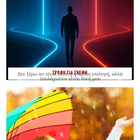
ΤΡΟΦΗ ΓΙΑ ΣΚΕΨΗ
Δεν ξέρω αν είναι σωστή ή λάθος επιλογή, αλλά
τουλάχιστον είναι δική μου