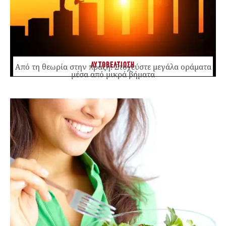
ΑΥΤΟΒΕΛΤΙΩΣΗ
Από τη θεωρία στην πράξη: Στοχεύστε μεγάλα οράματα
μέσα από μικρά βήματα