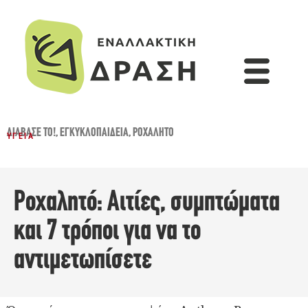
ΔΙΆΒΑΣΈ ΤΟ!
,
ΕΓΚΥΚΛΟΠΑΙΔΕΙΑ
,
ΡΟΧΑΛΗΤΌ
ΥΓΕΊΑ
Ροχαλητό: Αιτίες, συμπτώματα
και 7 τρόποι για να το
αντιμετωπίσετε