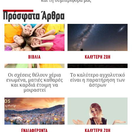
και τη συμπεριφορά μας
Πρόσφατα Άρθρα
ΒΙΒΛΊΑ
ΚΑΛΎΤΕΡΗ ΖΩΉ
Οι σχέσεις θέλουν χέρια
Το καλύτερο αγχολυτικό
ενωμένα, ματιές καθαρές
είναι η παρατήρηση των
και καρδιά έτοιμη να
άστρων
μοιραστεί
ΕΝΔΙΑΦΈΡΟΝΤΑ
ΚΑΛΎΤΕΡΗ ΖΩΉ