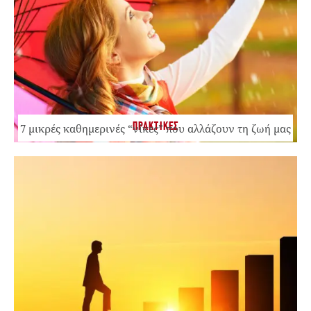
ΠΡΑΚΤΙΚΕΣ
7 μικρές καθημερινές “νίκες” που αλλάζουν τη ζωή μας