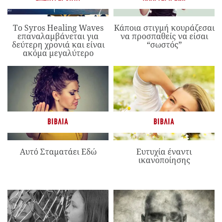
Το Syros Healing Waves
Κάποια στιγμή κουράζεσαι
επαναλαμβάνεται για
να προσπαθείς να είσαι
δεύτερη χρονιά και είναι
“σωστός”
ακόμα μεγαλύτερο
ΒΙΒΛΊΑ
ΒΙΒΛΊΑ
Αυτό Σταματάει Εδώ
Ευτυχία έναντι
ικανοποίησης