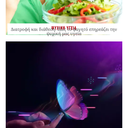
ΨΥΧΙΚΗ ΥΓΕΙΑ
Διατροφή και διάθεση: Πώς το φαγητό επηρεάζει την
ψυχική μας υγεία