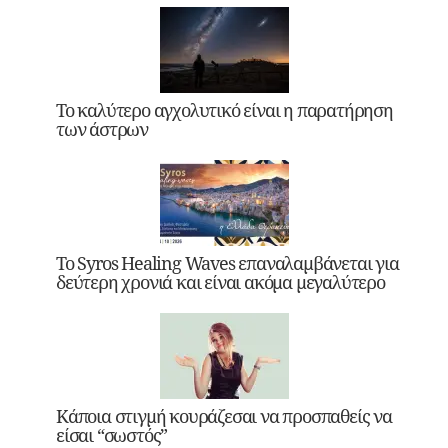
Το καλύτερο αγχολυτικό είναι η παρατήρηση
των άστρων
Το Syros Healing Waves επαναλαμβάνεται για
δεύτερη χρονιά και είναι ακόμα μεγαλύτερο
Κάποια στιγμή κουράζεσαι να προσπαθείς να
είσαι “σωστός”