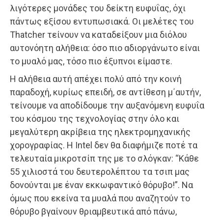
λιγότερες μονάδες του δείκτη ευφυΐας, όχι
πάντως εξίσου εντυπωσιακά. Οι μελέτες του
Thatcher τείνουν να καταδείξουν μια διόλου
αυτονόητη αλήθεια: όσο πιο αδιοργάνωτο είναι
το μυαλό μας, τόσο πιο έξυπνοι είμαστε.
Η αλήθεια αυτή απέχει πολύ από την κοινή
παραδοχή, κυρίως επειδή, σε αντίθεση μ΄αυτήν,
τείνουμε να αποδίδουμε την αυξανόμενη ευφυΐα
του κόσμου της τεχνολογίας στην όλο και
μεγαλύτερη ακρίβεια της ηλεκτρομηχανικής
χορογραφίας. Η Intel δεν θα διαφήμιζε ποτέ τα
τελευταία μικροτσίπ της με το σλόγκαν: “Κάθε
55 χιλιοστά του δευτερολέπτου τα τσιπ μας
δονούνται με έναν εκκωφαντικό θόρυβο!”. Να
όμως που εκείνα τα μυαλά που αναζητούν το
θόρυβο βγαίνουν θριαμβευτικά από πάνω,