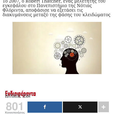
Το 2007, ο Robert Thatcher, ένας μελετητής του
εγκεφάλου στο Πανεπιστήμιο της Νότιας
Φλόριντα, αποφάσισε να εξετάσει τις
διακυμάνσεις μεταξύ της φάσης του κλειδώματος
Ενδιαφέροντα
EDITORIAL TEAM
801
Κοινοποιήσεις