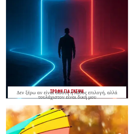
ΤΡΟΦΗ ΓΙΑ ΣΚΕΨΗ
Δεν ξέρω αν είναι σωστή ή λάθος επιλογή, αλλά
τουλάχιστον είναι δική μου