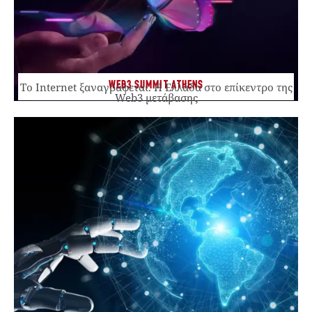
WEB3 SUMMIT ATHENS
Το Internet ξαναγράφεται. Η Ελλάδα στο επίκεντρο της
Web3 μετάβασης