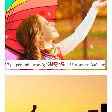
ΠΡΑΚΤΙΚΕΣ
7 μικρές καθημερινές “νίκες” που αλλάζουν τη ζωή μας