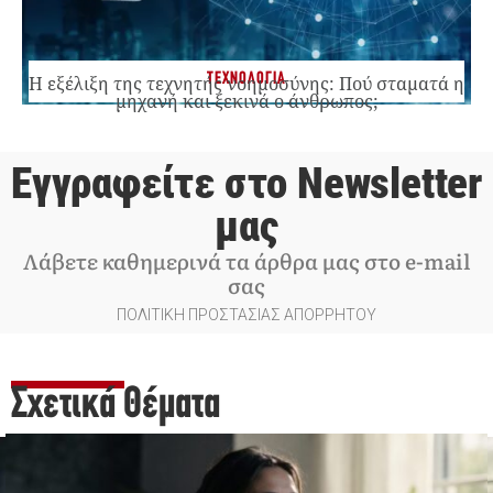
ΤΕΧΝΟΛΟΓΙΑ
Η εξέλιξη της τεχνητής νοημοσύνης: Πού σταματά η
μηχανή και ξεκινά ο άνθρωπος;
Εγγραφείτε στο Newsletter
μας
Λάβετε καθημερινά τα άρθρα μας στο e-mail
σας
ΠΟΛΙΤΙΚΗ ΠΡΟΣΤΑΣΙΑΣ ΑΠΟΡΡΗΤΟΥ
Σχετικά Θέματα