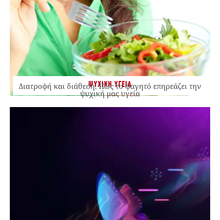
ΨΥΧΙΚΗ ΥΓΕΙΑ
Διατροφή και διάθεση: Πώς το φαγητό επηρεάζει την
ψυχική μας υγεία