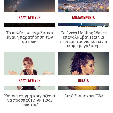
ΚΑΛΎΤΕΡΗ ΖΩΉ
ΕΝΔΙΑΦΈΡΟΝΤΑ
Το καλύτερο αγχολυτικό
Το Syros Healing Waves
είναι η παρατήρηση των
επαναλαμβάνεται για
άστρων
δεύτερη χρονιά και είναι
ακόμα μεγαλύτερο
ΚΑΛΎΤΕΡΗ ΖΩΉ
ΒΙΒΛΊΑ
Κάποια στιγμή κουράζεσαι
Αυτό Σταματάει Εδώ
να προσπαθείς να είσαι
“σωστός”