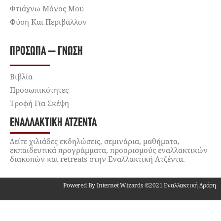
Φτιάχνω Μόνος Μου
Φύση Και Περιβάλλον
ΠΡΌΣΩΠΑ – ΓΝΏΣΗ
Βιβλία
Προσωπικότητες
Τροφή Για Σκέψη
ΕΝΑΛΛΑΚΤΙΚΉ ΑΤΖΈΝΤΑ
Δείτε χιλιάδες εκδηλώσεις, σεμινάρια, μαθήματα,
εκπαιδευτικά προγράμματα, προορισμούς εναλλακτικών
διακοπών και retreats στην Εναλλακτική Ατζέντα.
Powered By Internet Wizards ©2021 Εναλλακτική Δράση