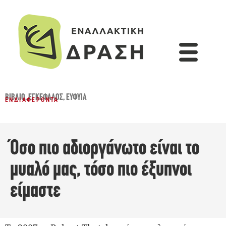
ΒΙΒΛΊΟ
,
ΕΓΚΈΦΑΛΟΣ
,
ΕΥΦΥΊΑ
ΕΝΔΙΑΦΈΡΟΝΤΑ
Όσο πιο αδιοργάνωτο είναι το
μυαλό μας, τόσο πιο έξυπνοι
είμαστε