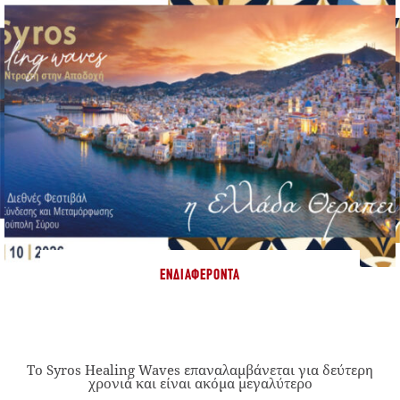
ΕΝΔΙΑΦΈΡΟΝΤΑ
Το Syros Healing Waves επαναλαμβάνεται για δεύτερη
χρονιά και είναι ακόμα μεγαλύτερο