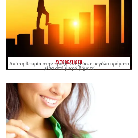
ΑΥΤΟΒΕΛΤΙΩΣΗ
Από τη θεωρία στην πράξη: Στοχεύστε μεγάλα οράματα
μέσα από μικρά βήματα